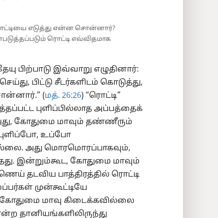
ொட்டியை எடுத்து என்ன சொன்னார்?
படுத்தப்படும் ரொட்டி எவ்விதமாக
யு பிற்பாடு இவ்வாறு எழுதினார்:
ய்து, பிட்டு சீடர்களிடம் கொடுத்து,
ொன்னார்.” (
மத். 26:26
) “ரொட்டி”
ப்பட்ட புளிப்பில்லாத அப்பத்தைக்
அது, கோதுமை மாவும் தண்ணீரும்
 புளிப்போ, உப்போ
வில்லை. அது மொரமொரப்பாகவும்,
ந்தது. இன்றும்கூட, கோதுமை மாவும்
ெய் தடவிய பாத்திரத்தில் ரொட்டி
்பர்கள் முன்கூட்டியே
 கோதுமை மாவு கிடைக்கவில்லை
ோன்ற தானியங்களிலிருந்து