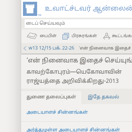
உவாட்ச்டவர் ஆன்லைன்
பைபிள்
பிரசுரங்கள்
கூட்டங்க
w13 12/15 பக். 22-26
‘என் நினைவாக இதைச் ச
‘என் நினைவாக இதைச் செய்யுங்
காவற்கோபுரம்—யெகோவாவின்
ராஜ்யத்தை அறிவிக்கிறது-2013
துணை தலைப்புகள்
இதே தகவல்
அடையாளச் சின்னங்கள்
அர்த்தமுள்ள அடையாளச் சின்னங்கள்