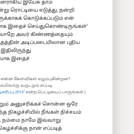
ானராகிய இயேசு தாம்
்று ரொட்டியை எடுத்து, நன்றி
ுக்காகக் கொடுக்கப்படும் என்
ாக இதைச் செய்துகொண்டிருங்கள்’
வ்வாறே அவர் கிண்ணத்தையும்
த்தத்தின் அடிப்படையிலான புதிய
் இதிலிருந்து
ைவாக இதைச்
க என்ன கேள்விகள் எழும்புகின்றன?
ஒவ்வொரு வருடமும் எப்படி
ரிப்பு-2014”
என்ற பெட்டியைப் பாருங்கள்.)
ோறும் அனுசரிக்கச் சொன்ன ஒரே
த நிகழ்ச்சியில் நீங்கள் நிச்சயம்
பு, நம்மை நாமே இவ்வாறு
ழ்ச்சிக்கு நான் எப்படித்