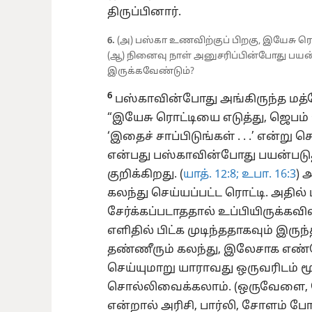
திருப்பினார்.
6.
(அ) பஸ்கா உணவிற்குப் பிறகு, இயேசு ர
(ஆ) நினைவு நாள் அனுசரிப்பின்போது பயன்
இருக்கவேண்டும்?
6
பஸ்காவின்போது அங்கிருந்த மத்தே
“இயேசு ரொட்டியை எடுத்து, ஜெபம் செ
‘இதைச் சாப்பிடுங்கள் . . .’ என்று ச
என்பது பஸ்காவின்போது பயன்படுத்த
குறிக்கிறது. (
யாத். 12:8;
உபா. 16:3
) 
கலந்து செய்யப்பட்ட ரொட்டி. அதில்
சேர்க்கப்படாததால் உப்பியிருக்க
எளிதில் பிட்க முடிந்ததாகவும் இரு
தண்ணீரும் கலந்து, இலேசாக எண்ண
செய்யுமாறு யாராவது ஒருவரிடம் மூப
சொல்லிவைக்கலாம். (ஒருவேளை,
என்றால் அரிசி, பார்லி, சோளம் ப