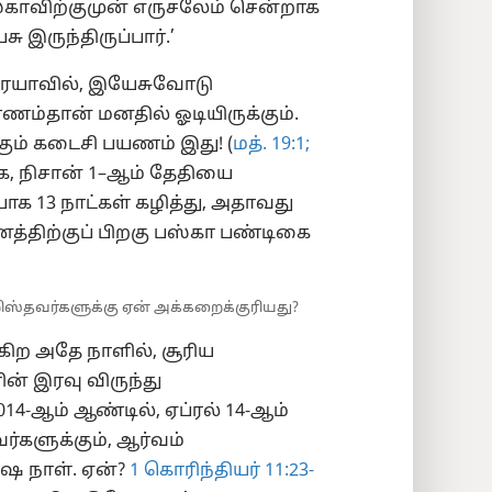
ஸ்காவிற்குமுன் எருசலேம் சென்றாக
 இருந்திருப்பார்.’
ரேயாவில், இயேசுவோடு
்ணம்தான் மனதில் ஓடியிருக்கும்.
ும் கடைசி பயணம் இது! (
மத். 19:1;
, நிசான் 1–ஆம் தேதியை
யாக 13 நாட்கள் கழித்து, அதாவது
த்திற்குப் பிறகு பஸ்கா பண்டிகை
றிஸ்தவர்களுக்கு ஏன் அக்கறைக்குரியது?
ிற அதே நாளில், சூரிய
ன் இரவு விருந்து
014-ஆம் ஆண்டில், ஏப்ரல் 14-ஆம்
்களுக்கும், ஆர்வம்
ேஷ நாள். ஏன்?
1 கொரிந்தியர் 11:23-