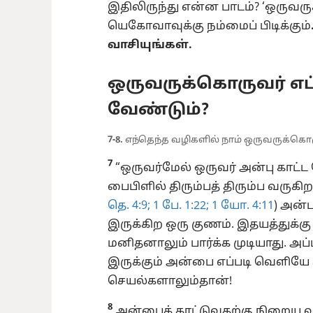
இதிலிருந்து என்ன பாடம்? ‘ஒருவரு
யெகோவாவுக்கு நம்மைப் பிடிக்கும்
வாசியுங்கள்.
ஒருவருக்கொருவர் எப்
வேண்டும்?
7-8.
எந்தெந்த வழிகளில் நாம் ஒருவருக்கொர
7
“ஒருவர்மேல் ஒருவர் அன்பு காட்
பைபிளில் திரும்பத் திரும்ப வருகிறத
தெ. 4:9;
1 பே. 1:22;
1 யோ. 4:11
) அன்
இருக்கிற ஒரு குணம். இதயத்துக்
மனிதனாலும் பார்க்க முடியாது. அப
இருக்கும் அன்பை எப்படி வெளியே 
செயல்களாலும்தான்!
8
அன்பைக் காட்டுவதற்கு நிறைய வ