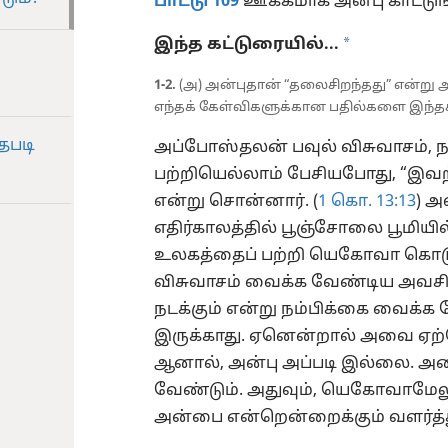
பாட்டு 109
ஊக்கமாக அன்பு காட்டுங
a
இந்த கட்டுரையில்...
1-2.
(அ) அன்புதான் “தலைசிறந்தது” என்று
எந்தக் கேள்விகளுக்கான பதில்களை இந்தக்
தபடி
அப்போஸ்தலன் பவுல் விசுவாசம், ந
பற்றியெல்லாம் பேசியபோது, “இவற
என்று சொன்னார். (
1 கொ. 13:13
) அ
எதிர்காலத்தில் பூஞ்சோலை பூமியில
உலகத்தைப் பற்றி யெகோவா கொடுத்
விசுவாசம் வைக்க வேண்டிய அவசி
நடக்கும் என்று நம்பிக்கை வைக்
இருக்காது. ஏனென்றால் அவை ஏற்
ஆனால், அன்பு அப்படி இல்லை. அத
வேண்டும். அதுவும், யெகோவாமேலும
அன்பை என்றென்றைக்கும் வளர்த்