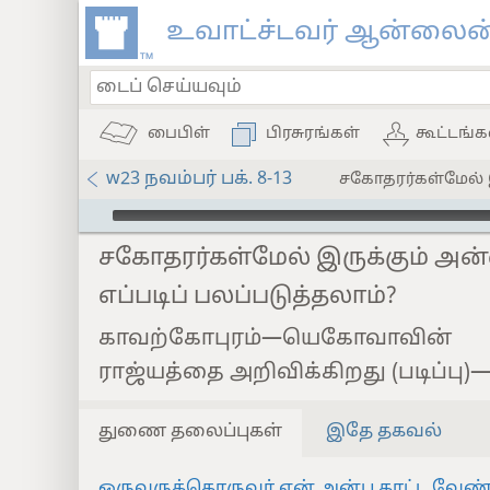
உவாட்ச்டவர் ஆன்லைன்
பைபிள்
பிரசுரங்கள்
கூட்டங்க
w23 நவம்பர் பக். 8-13
சகோதரர்கள்மேல் இ
Audio Player
சகோதரர்கள்மேல் இருக்கும் அன
எப்படிப் பலப்படுத்தலாம்?
காவற்கோபுரம்—யெகோவாவின்
ராஜ்யத்தை அறிவிக்கிறது (படிப்பு)
துணை தலைப்புகள்
இதே தகவல்
ஒருவருக்கொருவர் ஏன் அன்பு காட்ட வேண்