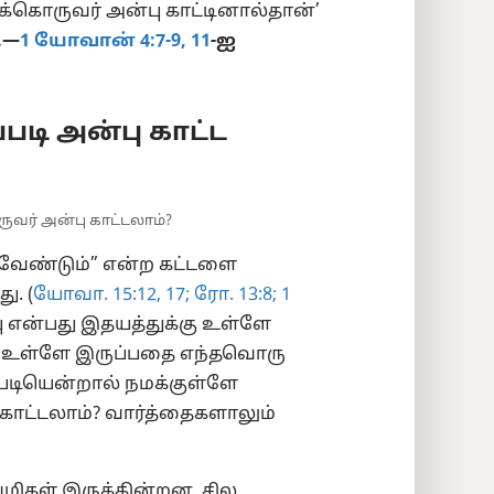
க்கொருவர் அன்பு காட்டினால்தான்’
.—
1 யோவான் 4:7-9,
11
-ஐ
படி அன்பு காட்ட
ுவர் அன்பு காட்டலாம்?
ட வேண்டும்” என்ற கட்டளை
ு. (
யோவா. 15:12,
17;
ரோ. 13:8;
1
பு என்பது இதயத்துக்கு உள்ளே
கு உள்ளே இருப்பதை எந்தவொரு
்படியென்றால் நமக்குள்ளே
காட்டலாம்? வார்த்தைகளாலும்
ழிகள் இருக்கின்றன. சில