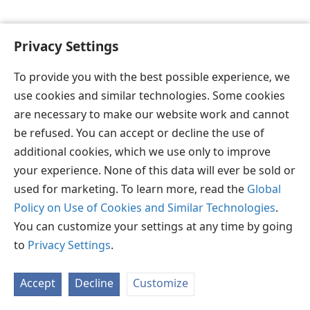
Privacy Settings
To provide you with the best possible experience, we
தமிழ்
விருப்பங்கள்
use cookies and similar technologies. Some cookies
Copyright
© 2026 Watch Tower Bible and Tract Society of Pennsylvania
are necessary to make our website work and cannot
JW.ORG
விதிமுறைகள்
தனியுரிமை
ப்ரைவசி செட்டிங்
be refused. You can accept or decline the use of
உள்நுழையவும்
additional cookies, which we use only to improve
your experience. None of this data will ever be sold or
used for marketing. To learn more, read the
Global
Policy on Use of Cookies and Similar Technologies
.
You can customize your settings at any time by going
to
Privacy Settings
.
Accept
Decline
Customize