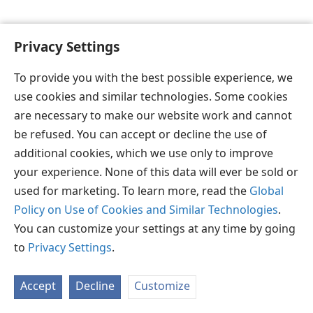
Privacy Settings
To provide you with the best possible experience, we
தமிழ்
விருப்பங்கள்
use cookies and similar technologies. Some cookies
Copyright
© 2026 Watch Tower Bible and Tract Society of Pennsylvania
are necessary to make our website work and cannot
JW.ORG
விதிமுறைகள்
தனியுரிமை
ப்ரைவசி செட்டிங்
be refused. You can accept or decline the use of
உள்நுழையவும்
additional cookies, which we use only to improve
your experience. None of this data will ever be sold or
used for marketing. To learn more, read the
Global
Policy on Use of Cookies and Similar Technologies
.
You can customize your settings at any time by going
to
Privacy Settings
.
Accept
Decline
Customize