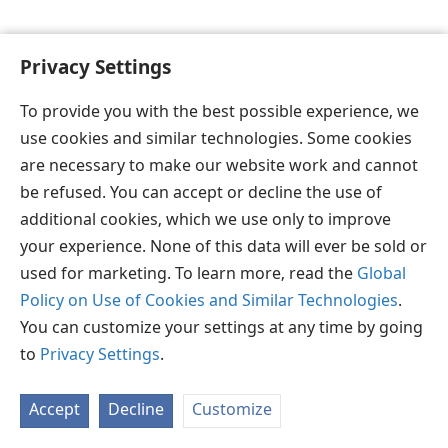
Privacy Settings
To provide you with the best possible experience, we
தமிழ்
விருப்பங்கள்
use cookies and similar technologies. Some cookies
Copyright
© 2026 Watch Tower Bible and Tract Society of Pennsylvania
are necessary to make our website work and cannot
JW.ORG
விதிமுறைகள்
தனியுரிமை
ப்ரைவசி செட்டிங்
be refused. You can accept or decline the use of
உள்நுழையவும்
additional cookies, which we use only to improve
your experience. None of this data will ever be sold or
used for marketing. To learn more, read the
Global
Policy on Use of Cookies and Similar Technologies
.
You can customize your settings at any time by going
to
Privacy Settings
.
Accept
Decline
Customize