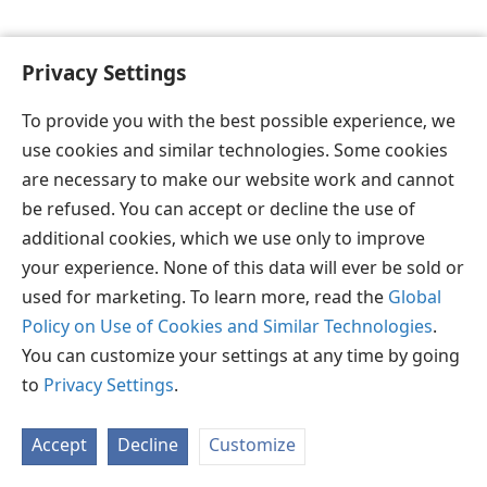
Privacy Settings
To provide you with the best possible experience, we
தமிழ்
விருப்பங்கள்
use cookies and similar technologies. Some cookies
Copyright
© 2026 Watch Tower Bible and Tract Society of Pennsylvania
are necessary to make our website work and cannot
JW.ORG
விதிமுறைகள்
தனியுரிமை
ப்ரைவசி செட்டிங்
be refused. You can accept or decline the use of
உள்நுழையவும்
additional cookies, which we use only to improve
your experience. None of this data will ever be sold or
used for marketing. To learn more, read the
Global
Policy on Use of Cookies and Similar Technologies
.
You can customize your settings at any time by going
to
Privacy Settings
.
Accept
Decline
Customize