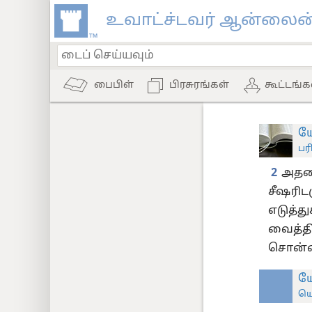
உவாட்ச்டவர் ஆன்லைன்
பைபிள்
பிரசுரங்கள்
கூட்டங்க
ய
பர
2
அதனா
சீஷரிடம
எடுத்த
வைத்தி
சொன்ன
ய
யெ