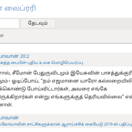
 லைப்ரரி
ள்
ோவான் 20:2
ிசுத்த பைபிள்-புதிய உலக மொழிபெயர்ப்பு
ல், சீமோன் பேதுருவிடமும் இயேசுவின் பாசத்துக்குர
ும்
+
ஓடிப்போய், “நம் எஜமானை யாரோ கல்லறையிலிர
ுக்கொண்டு போய்விட்டார்கள், அவரை எங்கே
ருக்கிறார்கள் என்று எங்களுக்குத் தெரியவில்லை” என
ாள்.
ோவான்
கோவாவின் சாட்சிகளுக்கான ஆராய்ச்சிக் கையேடு 2019-ன் பதிப்பு