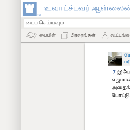
உவாட்ச்டவர் ஆன்லைன்
பைபிள்
பிரசுரங்கள்
கூட்டங்க
ய
பர
7
இயேச
எஜமான்
அதைக் 
போட்டு