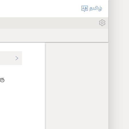
தமிழ்
ரு