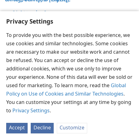
காவற்கோபுரம் (படிப்பு)
,
8/2017, பக். 28
Privacy Settings
To provide you with the best possible experience, we
use cookies and similar technologies. Some cookies
தமிழ்
விருப்பங்கள்
are necessary to make our website work and cannot
Copyright
© 2026 Watch Tower Bible and Tract Society of Pennsylvania
be refused. You can accept or decline the use of
JW.ORG
விதிமுறைகள்
தனியுரிமை
ப்ரைவசி செட்டிங்
additional cookies, which we use only to improve
உள்நுழையவும்
your experience. None of this data will ever be sold or
used for marketing. To learn more, read the
Global
Policy on Use of Cookies and Similar Technologies
.
You can customize your settings at any time by going
to
Privacy Settings
.
Accept
Decline
Customize