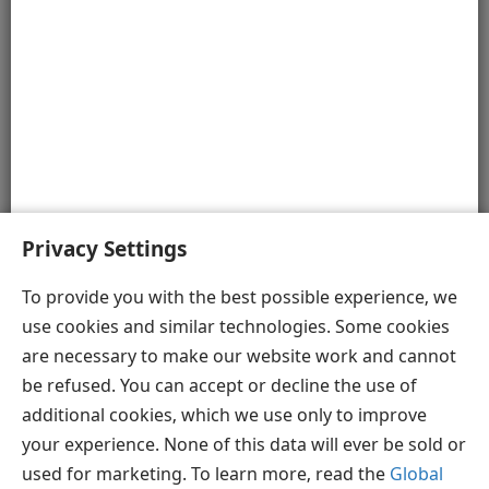
இந்த மீடியா கேலரியில் இருக்கும் படங்களும் 3D
வீடியோக்களும் நன்கு ஆராய்ச்சி செய்து
தயாரிக்கப்பட்டிருக்கின்றன. இதில்
காட்டப்பட்டிருக்கிற பொருள்களின்
வடிவமைப்பைப் பற்றி பல்வேறு கருத்துகள்
இருக்கின்றன. அவற்றில் ஏதோவொரு கருத்தின்
அடிப்படையில் ஓவியர்கள் இவற்றை
Privacy Settings
வரைந்திருக்கிறார்கள்.
To provide you with the best possible experience, we
use cookies and similar technologies. Some cookies
are necessary to make our website work and cannot
தமிழ்
விருப்பங்கள்
be refused. You can accept or decline the use of
Copyright
© 2026 Watch Tower Bible and Tract Society of Pennsylvania
additional cookies, which we use only to improve
JW.ORG
விதிமுறைகள்
தனியுரிமை
ப்ரைவசி செட்டிங்
your experience. None of this data will ever be sold or
உள்நுழையவும்
used for marketing. To learn more, read the
Global