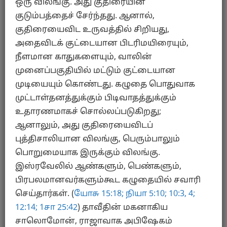
யோவான் 6
ஒரு விலங்கு. அது குதிரையின்
குடும்பத்தைச் சேர்ந்தது. ஆனால்,
குதிரையைவிட உருவத்தில் சிறியது,
அதைவிடக் குட்டையான பிடரிமயிரையும்,
நீளமான காதுகளையும், வாலின்
முனைப்பகுதியில் மட்டும் குட்டையான
முடியையும் கொண்டது. கழுதை பொதுவாக
கூடைகள்
முட்டாள்தனத்துக்கும் பிடிவாதத்துக்கும்
உதாரணமாகச் சொல்லப்படுகிறது;
யோவான் 10
ஆனாலும், அது குதிரையைவிடப்
புத்திசாலியான விலங்கு, பெரும்பாலும்
பொறுமையாக இருக்கும் விலங்கு.
இஸ்ரவேலில் ஆண்களும், பெண்களும்,
பிரபலமானவர்களும்கூட கழுதையில் சவாரி
செய்தார்கள். (
யோசு 15:18;
நியா 5:10;
10:3, 4;
12:14;
1சா 25:42
) தாவீதின் மகனாகிய
ஓநாய்
சாலொமோன், ராஜாவாக அபிஷேகம்