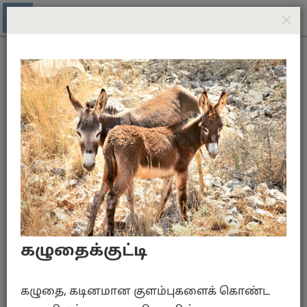
பரிசுத்த பைபிள்—புதிய உலக மொழிபெயர்ப்பு
(ஆராய்ச்சிப் பதிப்பு)
மீடியா கேலரி - யோவான்
யோவான் 4
கழுதைக்குட்டி
அறுவடை செய்கிறவர்கள்
கழுதை, கடினமான குளம்புகளைக் கொண்ட