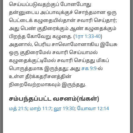
செய்யப்படுவதற்குப் போனபோது
யோவான் 12
தன்னுடைய அப்பாவுக்குச் சொந்தமான ஒரு
பெட்டைக் கழுதையில்தான் சவாரி செய்தார்;
அது பெண் குதிரைக்கும் ஆண் கழுதைக்கும்
பிறந்த கோவேறு கழுதை. (
1ரா 1:33-40
)
அதனால், பெரிய சாலொமோனாகிய இயேசு
ஒரு குதிரைமேல் சவாரி செய்யாமல்
கழுதைக்குட்டிமேல் சவாரி செய்தது மிகப்
கழுதைக்குட்டி
பொருத்தமாக இருந்தது; அது
சக 9:9
-ல்
உள்ள தீர்க்கதரிசனத்தின்
யோவான் 19
நிறைவேற்றமாகவும் இருந்தது.
சம்பந்தப்பட்ட வசனம்(ங்கள்)
மத் 21:5
;
மாற் 11:7
;
லூ 19:30
;
யோவா 12:14