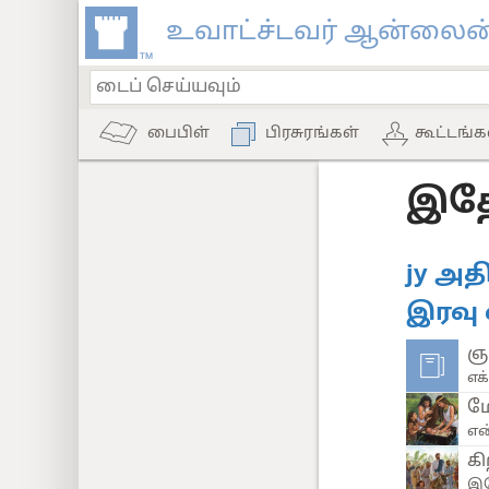
உவாட்ச்டவர் ஆன்லைன்
பைபிள்
பிரசுரங்கள்
கூட்டங்க
இத
jy அதி
இரவு 
ஞ
எக
மே
என
கி
இய