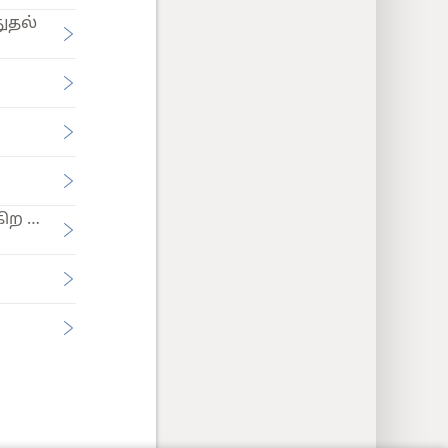
ுதல்
 ஓர் ஆசரிப்பு