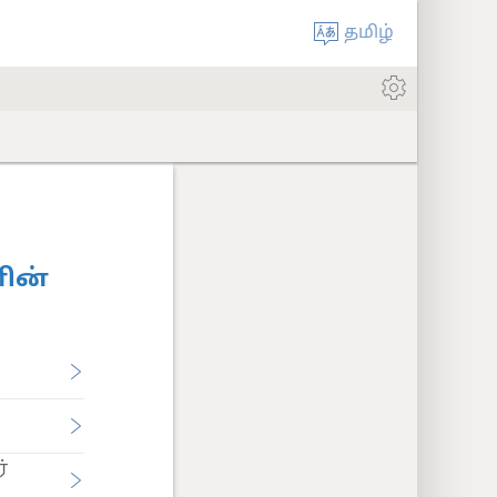
தமிழ்
னின்
்