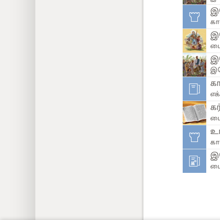
இய
கா
இ
பை
இ
இய
கா
எக
கர
பை
உங
கா
இ
பை