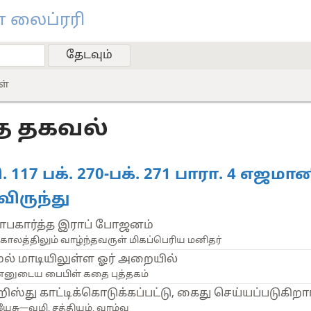
 லைப்ரரி
ள்
ே தகவல்
. 117 பக். 270-பக். 271 பாரா. 4 எஜமா
விருந்து
ாபகார்த்த இராப் போஜனம்
்காலத்திலும் வாழ்ந்தவருள் மிகப்பெரிய மனிதர்
ல் மாடியிலுள்ள ஓர் அறையில்
்னுடைய பைபிள் கதை புத்தகம்
றிஸ்து காட்டிக்கொடுக்கப்பட்டு, கைது செய்யப்படுகிறார
ேசு—வழி, சத்தியம், வாழ்வு