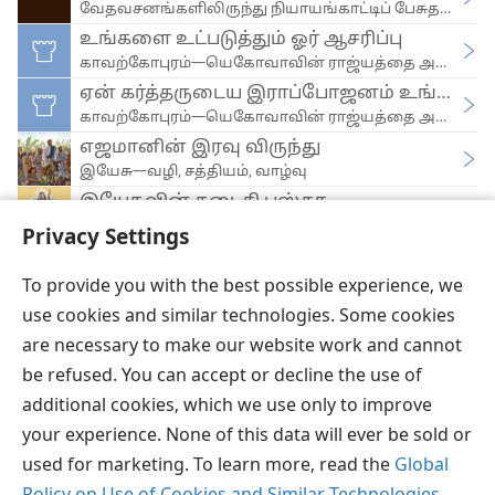
வேதவசனங்களிலிருந்து நியாயங்காட்டிப் பேசுதல்
உங்களை உட்படுத்தும் ஓர் ஆசரிப்பு
காவற்கோபுரம்—யெகோவாவின் ராஜ்யத்தை அறிவிக்கிற
ஏன் கர்த்தருடைய இராப்போஜனம் உங்களுக்க
காவற்கோபுரம்—யெகோவாவின் ராஜ்யத்தை அறிவிக்கிற
எஜமானின் இரவு விருந்து
இயேசு—வழி, சத்தியம், வாழ்வு
இயேசுவின் கடைசி பஸ்கா
பைபிள் சொல்லித்தரும் பாடங்கள்
Privacy Settings
To provide you with the best possible experience, we
use cookies and similar technologies. Some cookies
are necessary to make our website work and cannot
தமிழ்
விருப்பங்கள்
be refused. You can accept or decline the use of
Copyright
© 2026 Watch Tower Bible and Tract Society of Pennsylvania
additional cookies, which we use only to improve
JW.ORG
விதிமுறைகள்
தனியுரிமை
ப்ரைவசி செட்டிங்
your experience. None of this data will ever be sold or
உள்நுழையவும்
used for marketing. To learn more, read the
Global