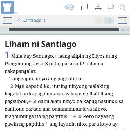
Santiago 1
Audio Player
00:00
Liham ni Santiago
1
Mula kay Santiago,
+
isang alipin ng Diyos at ng
Panginoong Jesu-Kristo, para sa 12 tribo na
nakapangalat:
Tanggapin ninyo ang pagbati ko!
2
Mga kapatid ko, ituring ninyong malaking
kagalakan kapag dumaranas kayo ng iba’t ibang
3
pagsubok,
+
dahil alam ninyo na kapag nasubok sa
ganitong paraan ang pananampalataya ninyo,
4
*
magbubunga ito ng pagtitiis.
+
Pero hayaang
*
gawin ng pagtitiis
ang layunin nito, para kayo ay