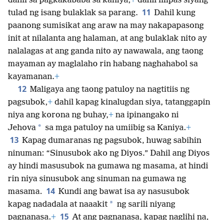
dahil sa pagkakababa sa kaniya,
+
dahil lilipas siyang
11
tulad ng isang bulaklak sa parang.
Dahil kung
paanong sumisikat ang araw na may nakapapasong
init at nilalanta ang halaman, at ang bulaklak nito ay
nalalagas at ang ganda nito ay nawawala, ang taong
mayaman ay maglalaho rin habang naghahabol sa
kayamanan.
+
12
Maligaya ang taong patuloy na nagtitiis ng
pagsubok,
+
dahil kapag kinalugdan siya, tatanggapin
niya ang korona ng buhay,
+
na ipinangako ni
*
Jehova
sa mga patuloy na umiibig sa Kaniya.
+
13
Kapag dumaranas ng pagsubok, huwag sabihin
ninuman: “Sinusubok ako ng Diyos.” Dahil ang Diyos
ay hindi masusubok na gumawa ng masama, at hindi
rin niya sinusubok ang sinuman na gumawa ng
14
masama.
Kundi ang bawat isa ay nasusubok
*
kapag nadadala at naaakit
ng sarili niyang
15
pagnanasa.
+
At ang pagnanasa, kapag naglihi na,