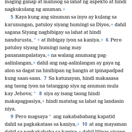
maging ganap at malusog sa lahat ng aspekto at hindi
nagkukulang ng anuman.
+
5
Kaya kung ang sinuman sa inyo ay kulang sa
karunungan, patuloy siyang humingi sa Diyos,
+
dahil
sagana Siyang nagbibigay sa lahat at hindi
6
*
nandurusta,
+
at ibibigay iyon sa kaniya.
+
Pero
patuloy siyang humingi nang may
pananampalataya,
+
na walang anumang pag-
aalinlangan,
+
dahil ang nag-aalinlangan ay gaya ng
alon sa dagat na hinihipan ng hangin at ipinapadpad
7
kung saan-saan.
Sa katunayan, hindi makaaasa
ang taong iyon na tatanggap siya ng anuman mula
8
*
kay Jehova;
siya ay isang taong hindi
makapagpasiya,
+
hindi matatag sa lahat ng landasin
niya.
9
*
Pero magsaya
ang nakabababang kapatid
10
dahil sa pagkakataas sa kaniya,
+
at ang mayaman