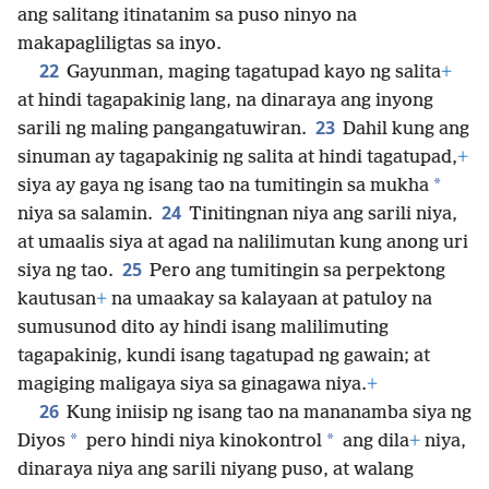
ang salitang itinatanim sa puso ninyo na
makapagliligtas sa inyo.
22
Gayunman, maging tagatupad kayo ng salita
+
at hindi tagapakinig lang, na dinaraya ang inyong
23
sarili ng maling pangangatuwiran.
Dahil kung ang
sinuman ay tagapakinig ng salita at hindi tagatupad,
+
*
siya ay gaya ng isang tao na tumitingin sa mukha
24
niya sa salamin.
Tinitingnan niya ang sarili niya,
at umaalis siya at agad na nalilimutan kung anong uri
25
siya ng tao.
Pero ang tumitingin sa perpektong
kautusan
+
na umaakay sa kalayaan at patuloy na
sumusunod dito ay hindi isang malilimuting
tagapakinig, kundi isang tagatupad ng gawain; at
magiging maligaya siya sa ginagawa niya.
+
26
Kung iniisip ng isang tao na mananamba siya ng
*
*
Diyos
pero hindi niya kinokontrol
ang dila
+
niya,
dinaraya niya ang sarili niyang puso, at walang