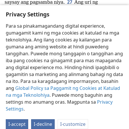
27
saysay ang pagsamba niya.
Ang uri ng
*
pagsamba
na malinis at walang dungis sa paningin
Privacy Settings
ng ating Diyos at Ama ay ito: alagaan ang mga ulila
+
at mga biyuda
+
na nagdurusa,
+
at panatilihin ang
Para sa pinakamagandang digital experience,
sarili na walang bahid ng sanlibutan.
+
gumagamit kami ng mga cookies at katulad na mga
teknolohiya. Ang ilang cookies ay kailangan para
gumana ang aming website at hindi puwedeng
tanggihan. Puwede mong tanggapin o tanggihan ang
iba pang cookies na ginagamit para mas mapaganda
Tagalog
I-share
Gusto Mong Setting
ang digital experience mo. Hinding-hindi ipagbibili o
Copyright
© 2026 Watch Tower Bible and Tract Society of Pennsylvania
gagamitin sa marketing ang alinmang bahagi ng data
Kasunduan sa Paggamit
Patakaran sa Privacy
Privacy Settings
na ito. Para sa karagdagang impormasyon, basahin
Mag-Log In
JW.ORG
ang
Global Policy sa Paggamit ng Cookies at Katulad
na mga Teknolohiya
. Puwede mong baguhin ang
settings mo anumang oras. Magpunta sa
Privacy
Settings
.
I-accept
I-decline
I-customize