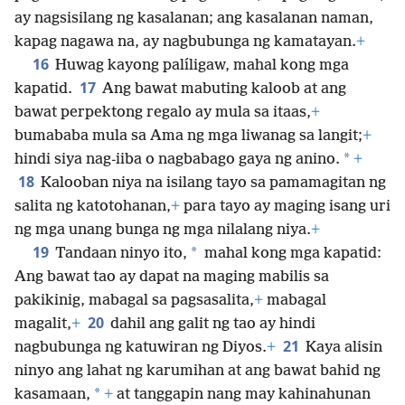
ay nagsisilang ng kasalanan; ang kasalanan naman,
kapag nagawa na, ay nagbubunga ng kamatayan.
+
16
Huwag kayong palíligaw, mahal kong mga
17
kapatid.
Ang bawat mabuting kaloob at ang
bawat perpektong regalo ay mula sa itaas,
+
bumababa mula sa Ama ng mga liwanag sa langit;
+
*
hindi siya nag-iiba o nagbabago gaya ng anino.
+
18
Kalooban niya na isilang tayo sa pamamagitan ng
salita ng katotohanan,
+
para tayo ay maging isang uri
ng mga unang bunga ng mga nilalang niya.
+
19
*
Tandaan ninyo ito,
mahal kong mga kapatid:
Ang bawat tao ay dapat na maging mabilis sa
pakikinig, mabagal sa pagsasalita,
+
mabagal
20
magalit,
+
dahil ang galit ng tao ay hindi
21
nagbubunga ng katuwiran ng Diyos.
+
Kaya alisin
ninyo ang lahat ng karumihan at ang bawat bahid ng
*
kasamaan,
+
at tanggapin nang may kahinahunan