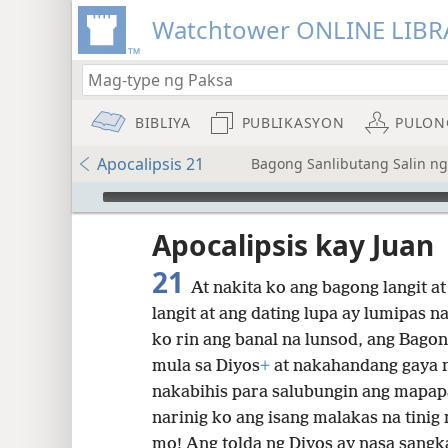
Watchtower ONLINE LIBR
BIBLIYA
PUBLIKASYON
PULON
Apocalipsis 21
Bagong Sanlibutang Salin ng 
Audio Player
Apocalipsis kay Juan
21
At nakita ko ang bagong langit a
langit at ang dating lupa ay lumipas na
ko rin ang banal na lunsod, ang Bago
mula sa Diyos
+
at nakahandang gaya n
8
nakabihis para salubungin ang mapap
narinig ko ang isang malakas na tinig
16
mo! Ang tolda ng Diyos ay nasa sangk