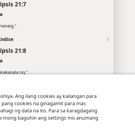
ipsis 21:7
a
nanaig.”
Indise
ipsis 21:8
a
kakasala ng.”
an sa
Glosari
.
hiya. Ang ilang cookies ay kailangan para
l Reference
Privacy Settings
Mag-Log In
JW.ORG
 pang cookies na ginagamit para mas
10
bahagi ng data na ito. Para sa karagdagang
e mong baguhin ang settings mo anumang
15
5