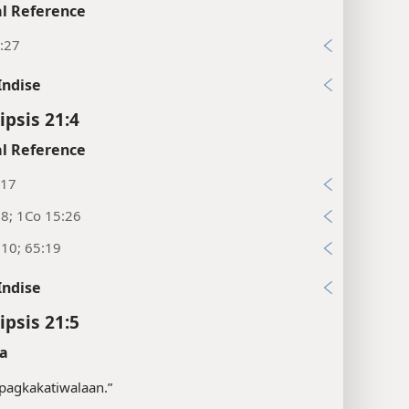
l Reference
:27
Indise
ipsis 21:4
l Reference
:17
:8; 1Co 15:26
:10; 65:19
Indise
ipsis 21:5
a
pagkakatiwalaan.”