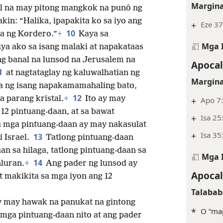
Margina
el na may pitong mangkok na punô ng
akin: “Halika, ipapakita ko sa iyo ang
+
Eze 37
10
a ng Kordero.”
+
Kaya sa
Mga 
iya ako sa isang malaki at napakataas
ang banal na lunsod na Jerusalem na
Apocal
1
at nagtataglay ng kaluwalhatian ng
Margina
a ng isang napakamamahaling bato,
12
 parang kristal.
+
Ito ay may
+
Apo 7
12 pintuang-daan, at sa bawat
+
Isa 25
a mga pintuang-daan ay may nakasulat
+
Isa 35
13
i Israel.
Tatlong pintuang-daan
an sa hilaga, tatlong pintuang-daan sa
Mga 
14
nluran.
+
Ang pader ng lunsod ay
Apocal
 makikita sa mga iyon ang 12
Talabab
ay may hawak na panukat na gintong
*
O “ma
 mga pintuang-daan nito at ang pader