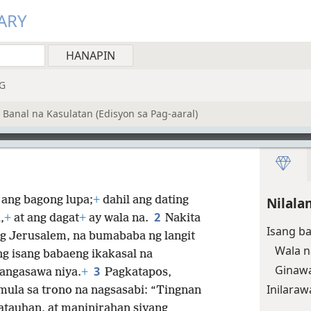
ARY
G
Banal na Kasulatan (Edisyon sa Pag-aaral)
t ang bagong lupa;
+
dahil ang dating
Nilala
2
,
+
at ang dagat
+
ay wala na.
Nakita
Isang ba
ng Jerusalem, na bumababa ng langit
Wala 
g isang babaeng ikakasal na
Ginawa
3
angasawa niya.
+
Pagkatapos,
Inilara
 mula sa trono na nagsasabi: “Tingnan
atauhan, at maninirahan siyang