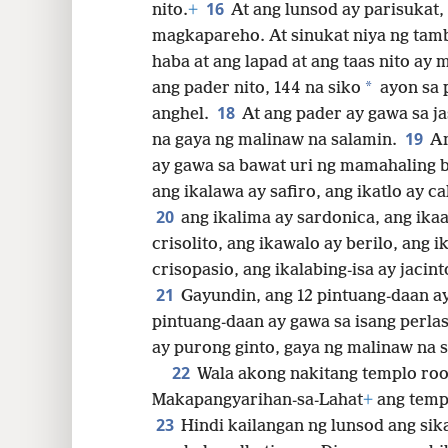
16
nito.
+
At ang lunsod ay parisukat,
magkapareho. At sinukat niya ng tamb
haba at ang lapad at ang taas nito ay
*
ang pader nito, 144 na siko
ayon sa 
18
anghel.
At ang pader ay gawa sa ja
19
na gaya ng malinaw na salamin.
An
ay gawa sa bawat uri ng mamahaling b
ang ikalawa ay safiro, ang ikatlo ay c
20
ang ikalima ay sardonica, ang ikaa
crisolito, ang ikawalo ay berilo, ang 
crisopasio, ang ikalabing-isa ay jacin
21
Gayundin, ang 12 pintuang-daan ay
pintuang-daan ay gawa sa isang perla
ay purong ginto, gaya ng malinaw na 
22
Wala akong nakitang templo roo
Makapangyarihan-sa-Lahat
+
ang templ
23
Hindi kailangan ng lunsod ang sik