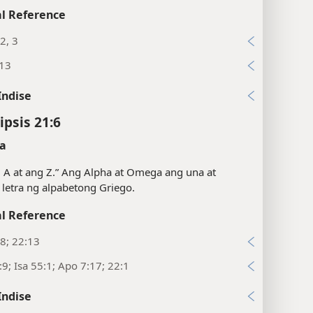
l Reference
2, 3
:13
Indise
ipsis 21:6
a
 A at ang Z.” Ang Alpha at Omega ang una at
 letra ng alpabetong Griego.
l Reference
8; 22:13
9; Isa 55:1; Apo 7:17; 22:1
Indise