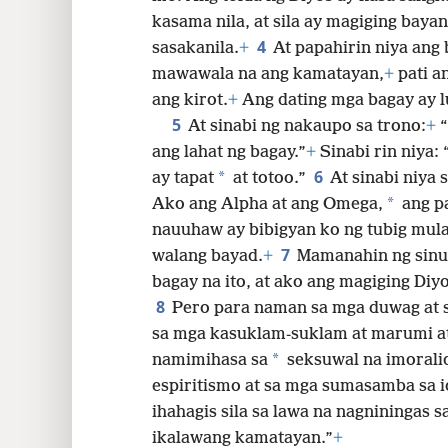
kasama nila, at sila ay magiging baya
24
4
sasakanila.
+
At papahirin niya ang 
mawawala na ang kamatayan,
+
pati a
ang kirot.
+
Ang dating mga bagay ay l
5
At sinabi ng nakaupo sa trono:
+
“
ang lahat ng bagay.”
+
Sinabi rin niya: 
6
*
ay tapat
at totoo.”
At sinabi niya 
*
Ako ang Alpha at ang Omega,
ang pa
nauuhaw ay bibigyan ko ng tubig mula
7
walang bayad.
+
Mamanahin ng sin
bagay na ito, at ako ang magiging Diyo
8
Pero para naman sa mga duwag at 
sa mga kasuklam-suklam at marumi a
*
namimihasa sa
seksuwal na imorali
espiritismo at sa mga sumasamba sa id
ihahagis sila sa lawa na nagniningas s
ikalawang kamatayan.”
+