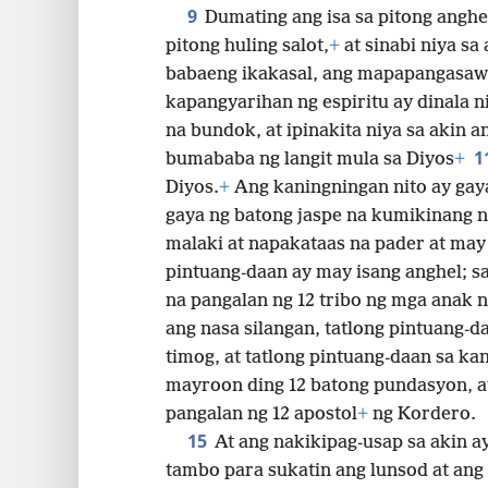
9
Dumating ang isa sa pitong angh
pitong huling salot,
+
at sinabi niya sa 
babaeng ikakasal, ang mapapangasaw
kapangyarihan ng espiritu ay dinala n
na bundok, at ipinakita niya sa akin 
1
bumababa ng langit mula sa Diyos
+
Diyos.
+
Ang kaningningan nito ay gay
gaya ng batong jaspe na kumikinang na
malaki at napakataas na pader at may 
pintuang-daan ay may isang anghel; s
na pangalan ng 12 tribo ng mga anak n
ang nasa silangan, tatlong pintuang-da
timog, at tatlong pintuang-daan sa ka
mayroon ding 12 batong pundasyon, at
pangalan ng 12 apostol
+
ng Kordero.
15
At ang nakikipag-usap sa akin 
tambo para sukatin ang lunsod at ang