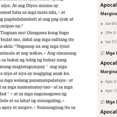
Apocal
n niya. At ang Diyos mismo ay
bawat luha sa mga mata nila,
+
at
Margina
ng pagdadalamhati at ang pag-iyak at
+
Isa 65
umipas na.”
+
2Pe 3:
Tingnan mo! Ginagawa kong bago
“Isulat mo, dahil ang mga salitang ito
+
Isa 57
sa akin: “Naganap na ang mga iyon!
Mga 
simula at ang wakas.
+
Ang sinumang
 sa bukal ng tubig ng buhay nang
Apocal
*
umang magtatagumpay
ang mga
Margina
s niya at siya ay magiging anak ko.
sa mga walang pananampalataya
+
at
+
Apo 3
t sa mga mamamatay-tao
+
at sa mga
+
Apo 1
*
dad
+
at sa mga nagsasagawa ng
olo at sa lahat ng sinungaling,
+
Mga 
a apoy at asupre.
+
Sumasagisag ito sa
Apocal