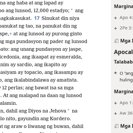
 na ang haba at ang lapad ay
Margina
*
o ang lunsod, 12,000 estadyo;
ang
+
Apo 4:
17
 magkakasukat.
Sinukat din niya
panukat ng tao, na panukat din ng
+
2Pe 3
spe,
+
at ang lunsod ay purong ginto
Mga 
g mga pundasyon ng pader ng lunsod
ato: ang unang pundasyon ay jaspe,
Apocal
alcedonia, ang ikaapat ay esmeralda,
Talabab
nim ay sardio, ang ikapito ay
ikasiyam ay topacio, ang ikasampu ay
*
O “ang
huling
to, ang ikalabindalawa ay amatista.
 12 perlas; ang bawat isa sa mga
Margina
s. At ang malapad na daan ng lunsod
+
Apo 1:
salamin.
*
n, dahil ang Diyos na Jehova
na
+
Aw 36:
o nito, gayundin ang Kordero.
Mga 
at ng araw o liwanag ng buwan, dahil