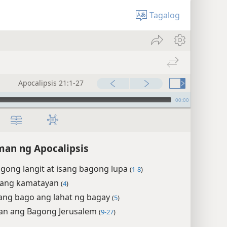
Tagalog
Apocalipsis 21:1-27
00:00
man ng Apocalipsis
gong langit at isang bagong lupa
(
1-8
)
nang kamatayan
(
4
)
ng bago ang lahat ng bagay
(
5
)
wan ang Bagong Jerusalem
(
9-27
)