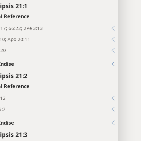
ipsis 21:1
l Reference
:17; 66:22; 2Pe 3:13
10; Apo 20:11
:20
Indise
ipsis 21:2
l Reference
:12
9:7
Indise
ipsis 21:3