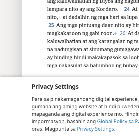
ang kaluwalhatian ng Diyos ang nagbib
24
lampara nito ay ang Kordero.
+
At
nito,
+
at dadalhin ng mga hari sa lupa 
25
Ang mga pintuang-daan nito ay hind
26
magkakaroon ng gabi roon.
+
At d
kaluwalhatian at ang karangalan ng m
na nadungisan at sinumang gumagaw
ay hinding-hindi makakapasok sa loob
mga nakasulat sa balumbon ng buhay
Privacy Settings
Para sa pinakamagandang digital experience,
Copyright
© 2026 Watch Tower Bible and Trac
gumana ang aming website at hindi puweden
mapaganda ang digital experience mo. Hindin
impormasyon, basahin ang
Global Policy sa 
oras. Magpunta sa
Privacy Settings
.