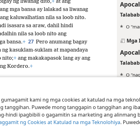
igay ng liwanag dito,
+
at ang
Apocal
 ang mga bansa ay lalakad sa liwanag
Talabab
ang kaluwalhatian nila sa loob nito.
i isasara sa araw, dahil hindi
*
O “ma
adalhin nila sa loob nito ang
Mga 
27
ga bansa.
+
Pero anumang bagay
a ng kasuklam-suklam at mapandaya
Apocal
 nito;
+
ang makakapasok lang ay ang
Talabab
 ng Kordero.
+
*
O “nag
*
Tingn
 gumagamit kami ng mga cookies at katulad na mga teknolo
Margina
t Society of Pennsylvania
Kasunduan sa Paggamit
Patakaran sa Privacy
g tanggihan. Puwede mong tanggapin o tanggihan ang iba
+
1Ju 5:
g-hindi ipagbibili o gagamitin sa marketing ang alinmang 
Paggamit ng Cookies at Katulad na mga Teknolohiya
. Puwed
+
1Ju 3:
+
Efe 5: