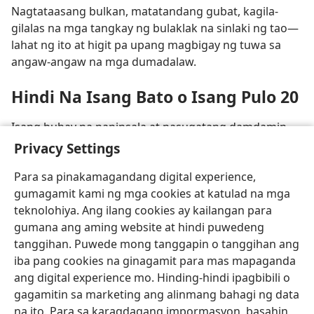
Nagtataasang bulkan, matatandang gubat, kagila-
gilalas na mga tangkay ng bulaklak na sinlaki ng tao​—
lahat ng ito at higit pa upang magbigay ng tuwa sa
angaw-angaw na mga dumadalaw.
Hindi Na Isang Bato o Isang Pulo 20
Isang buhay na napinsala at nasugatang damdamin
mula sa pagkabata ay naging isang buhay na
Privacy Settings
maraming nagmamahal at nagpapahalaga.
Para sa pinakamagandang digital experience,
gumagamit kami ng mga cookies at katulad na mga
teknolohiya. Ang ilang cookies ay kailangan para
gumana ang aming website at hindi puwedeng
tanggihan. Puwede mong tanggapin o tanggihan ang
iba pang cookies na ginagamit para mas mapaganda
ang digital experience mo. Hinding-hindi ipagbibili o
gagamitin sa marketing ang alinmang bahagi ng data
na ito. Para sa karagdagang impormasyon, basahin