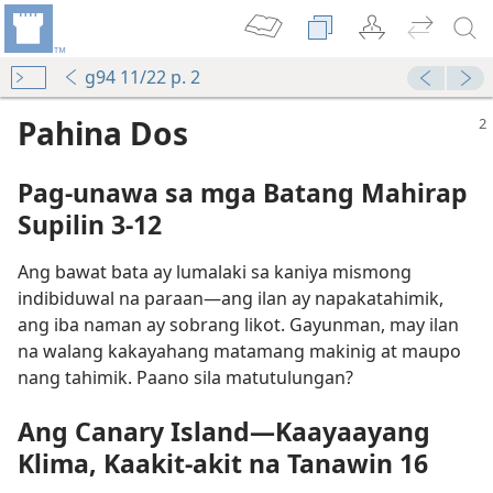
g94 11/22 p. 2
Pahina Dos
Pag-unawa sa mga Batang Mahirap
Supilin 3-12
Ang bawat bata ay lumalaki sa kaniya mismong
indibiduwal na paraan​—ang ilan ay napakatahimik,
ang iba naman ay sobrang likot. Gayunman, may ilan
na walang kakayahang matamang makinig at maupo
nang tahimik. Paano sila matutulungan?
Ang Canary Island​—Kaayaayang
Klima, Kaakit-akit na Tanawin 16