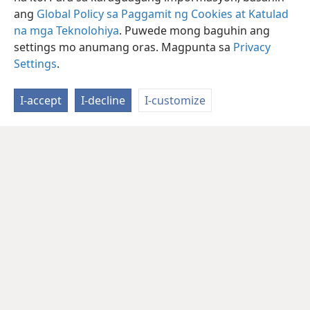
ang
Global Policy sa Paggamit ng Cookies at Katulad
na mga Teknolohiya
. Puwede mong baguhin ang
settings mo anumang oras. Magpunta sa
Privacy
Settings
.
I-accept
I-decline
I-customize
Tagalog
I-share
Gusto Mong Setting
Copyright
© 2026 Watch Tower Bible and Tract Society of Pennsylvania
Kasunduan sa Paggamit
Patakaran sa Privacy
Privacy Settings
Mag-Log In
JW.ORG