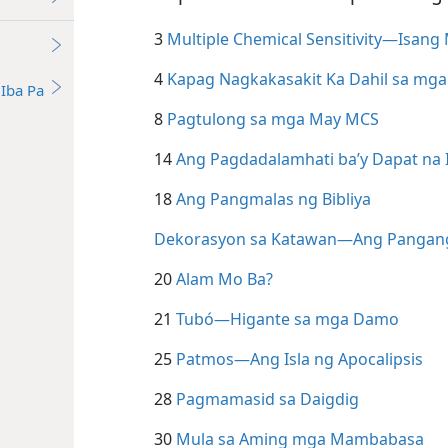
3
Multiple Chemical Sensitivity​—Isan
4
Kapag Nagkakasakit Ka Dahil sa mga
Iba Pa
8
Pagtulong sa mga May MCS
14
Ang Pagdadalamhati ba’y Dapat na I
18
Ang Pangmalas ng Bibliya
Dekorasyon sa Katawan​—Ang Pangan
20
Alam Mo Ba?
21
Tubó​—Higante sa mga Damo
25
Patmos​—Ang Isla ng Apocalipsis
28
Pagmamasid sa Daigdig
30
Mula sa Aming mga Mambabasa