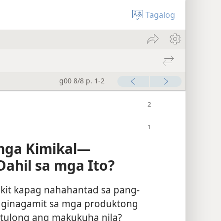
Tagalog
g00 8/8 p. 1-2
ga Kimikal​—
ahil sa mga Ito?
kit kapag nahahantad sa pang-
 ginagamit sa mga produktong
 tulong ang makukuha nila?