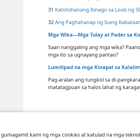
31
Katotohanang Itinago sa Loob ng 5
32
Ang Paghahanap ng Isang Kabataa
Mga Wika​—Mga Tulay at Pader sa 
Saan nanggaling ang mga wika? Paano
mga ito sa ugnayang pantao?
Lumilipad na mga Kinapal sa Kalali
Pag-aralan ang tungkol sa di-pangkara
matatagpuan sa halos lahat ng karagat
t Society of Pennsylvania
Kasunduan sa Paggamit
Patakaran sa Privacy
 gumagamit kami ng mga cookies at katulad na mga teknolo