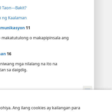
0 Taon​—Bakit?
n ng Kaalaman
Komunikasyon
11
 makatutulong o makapipinsala ang
man
16
niwang mga nilalang na ito na
an sa daigdig.
Privacy Settings
Mag-Log In
JW.ORG
hiya. Ang ilang cookies ay kailangan para