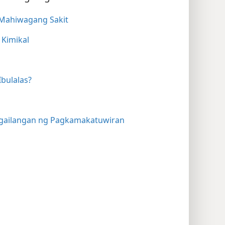
g Mahiwagang Sakit
 Kimikal
bulalas?
gailangan ng Pagkamakatuwiran