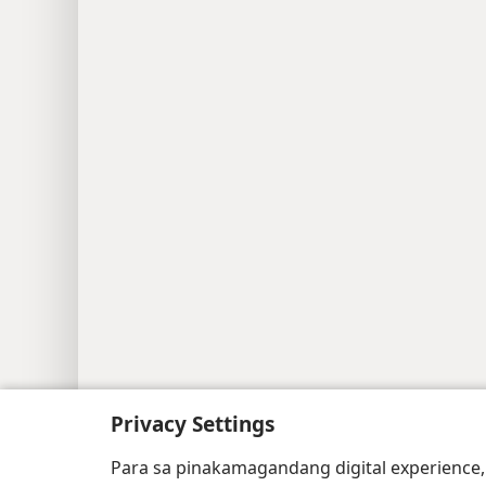
Privacy Settings
Copyright
© 2026 Watch Tower Bible and Trac
Para sa pinakamagandang digital experience,