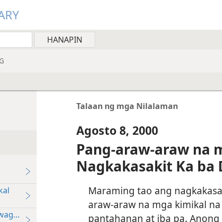
ARY
G
Talaan ng mga Nilalaman
Agosto 8, 2000
Pang-araw-araw na m
Nagkakasakit Ka ba D
Maraming tao ang nagkakasa
kal
araw-araw na mga kimikal na
iwagang Sakit
pantahanan at iba pa. Anong