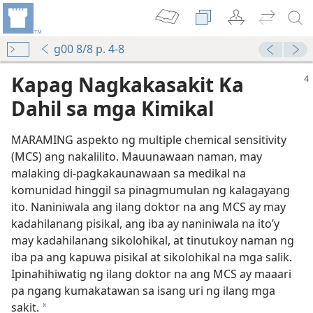
g00 8/8 p. 4-8
Kapag Nagkakasakit Ka
Dahil sa mga Kimikal
MARAMING aspekto ng multiple chemical sensitivity
(MCS) ang nakalilito. Mauunawaan naman, may
malaking di-pagkakaunawaan sa medikal na
komunidad hinggil sa pinagmumulan ng kalagayang
ito. Naniniwala ang ilang doktor na ang MCS ay may
kadahilanang pisikal, ang iba ay naniniwala na ito’y
may kadahilanang sikolohikal, at tinutukoy naman ng
iba pa ang kapuwa pisikal at sikolohikal na mga salik.
Ipinahihiwatig ng ilang doktor na ang MCS ay maaari
pa ngang kumakatawan sa isang uri ng ilang mga
sakit.
a