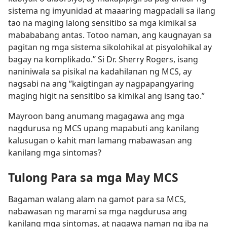
sistema ng imyunidad at maaaring magpadali sa ilang
tao na maging lalong sensitibo sa mga kimikal sa
mabababang antas. Totoo naman, ang kaugnayan sa
pagitan ng mga sistema sikolohikal at pisyolohikal ay
bagay na komplikado.” Si Dr. Sherry Rogers, isang
naniniwala sa pisikal na kadahilanan ng MCS, ay
nagsabi na ang “kaigtingan ay nagpapangyaring
maging higit na sensitibo sa kimikal ang isang tao.”
Mayroon bang anumang magagawa ang mga
nagdurusa ng MCS upang mapabuti ang kanilang
kalusugan o kahit man lamang mabawasan ang
kanilang mga sintomas?
Tulong Para sa mga May MCS
Bagaman walang alam na gamot para sa MCS,
nabawasan ng marami sa mga nagdurusa ang
kanilang mga sintomas, at nagawa naman ng iba na