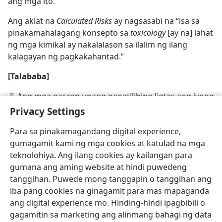
ang mga ito.
Ang aklat na
Calculated Risks
ay nagsasabi na “isa sa
pinakamahalagang konsepto sa
toxicology
[ay na] lahat
ng mga kimikal ay nakalalason sa ilalim ng ilang
kalagayan ng pagkakahantad.”
[Talababa]
Ang mga paraan upang panatilihing ligtas ang iyong
d
tahanan mula sa ilang potensiyal na mga lason ay
Privacy Settings
tinalakay sa
Disyembre 22, 1998, na isyu ng
Gumising!
Para sa pinakamagandang digital experience,
gumagamit kami ng mga cookies at katulad na mga
teknolohiya. Ang ilang cookies ay kailangan para
gumana ang aming website at hindi puwedeng
tanggihan. Puwede mong tanggapin o tanggihan ang
Tagalog
I-share
Gusto Mong Setting
iba pang cookies na ginagamit para mas mapaganda
Copyright
© 2026 Watch Tower Bible and Tract Society of Pennsylvania
ang digital experience mo. Hinding-hindi ipagbibili o
Kasunduan sa Paggamit
Patakaran sa Privacy
Privacy Settings
Mag-Log In
JW.ORG
gagamitin sa marketing ang alinmang bahagi ng data