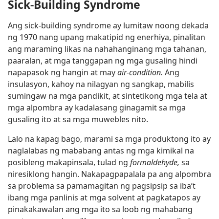
Sick-Building Syndrome
Ang sick-building syndrome ay lumitaw noong dekada
ng 1970 nang upang makatipid ng enerhiya, pinalitan
ang maraming likas na nahahanginang mga tahanan,
paaralan, at mga tanggapan ng mga gusaling hindi
napapasok ng hangin at may
air-condition.
Ang
insulasyon, kahoy na nilagyan ng sangkap, mabilis
sumingaw na mga pandikit, at sintetikong mga tela at
mga alpombra ay kadalasang ginagamit sa mga
gusaling ito at sa mga muwebles nito.
Lalo na kapag bago, marami sa mga produktong ito ay
naglalabas ng mababang antas ng mga kimikal na
posibleng makapinsala, tulad ng
formaldehyde,
sa
niresiklong hangin. Nakapagpapalala pa ang alpombra
sa problema sa pamamagitan ng pagsipsip sa iba’t
ibang mga panlinis at mga solvent at pagkatapos ay
pinakakawalan ang mga ito sa loob ng mahabang