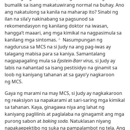
bumalik sa isang makatuwirang normal na buhay. Ano
ang nakatulong sa kanila na maharap ito? Sinabi ng
ilan na sila’y nakinabang sa pagsunod sa
rekomendasyon ng kanilang doktor na iwasan,
hangga’t maaari, ang mga kimikal na nagpasimula sa
kanilang mga sintomas.
Nasumpungan ng
c
nagdurusa sa MCS na si Judy na ang pag-iwas ay
talagang mabisa para sa kaniya. Samantalang
nagpapagaling mula sa
Epstein-Barr virus,
si Judy ay
labis na nahantad sa isang pestisidyo na ginamit sa
loob ng kaniyang tahanan at sa gayo’y nagkaroon
ng MCS.
Gaya ng marami na may MCS, si Judy ay nagkakaroon
ng reaksiyon sa napakarami at sari-saring mga kimikal
sa tahanan. Kaya, ginagawa niya ang lahat ng
kaniyang paglilinis at paglalaba na ginagamit ang mga
purong sabon at
baking soda.
Natuklasan niyang
napakaepektibo ng suka na pampalambot ng tela. Ang