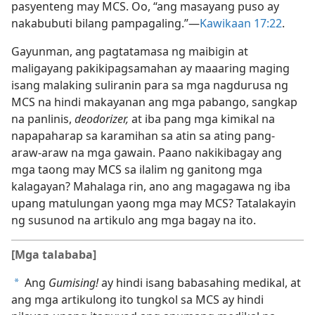
pasyenteng may MCS. Oo, “ang masayang puso ay
nakabubuti bilang pampagaling.”​—
Kawikaan 17:22
.
Gayunman, ang pagtatamasa ng maibigin at
maligayang pakikipagsamahan ay maaaring maging
isang malaking suliranin para sa mga nagdurusa ng
MCS na hindi makayanan ang mga pabango, sangkap
na panlinis,
deodorizer,
at iba pang mga kimikal na
napapaharap sa karamihan sa atin sa ating pang-
araw-araw na mga gawain. Paano nakikibagay ang
mga taong may MCS sa ilalim ng ganitong mga
kalagayan? Mahalaga rin, ano ang magagawa ng iba
upang matulungan yaong mga may MCS? Tatalakayin
ng susunod na artikulo ang mga bagay na ito.
[Mga talababa]
Ang
Gumising!
ay hindi isang babasahing medikal, at
a
ang mga artikulong ito tungkol sa MCS ay hindi