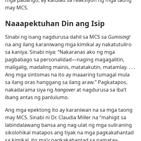
mga pabango, ay katulad sa reaksiyon ng mga taong
may MCS.
Naaapektuhan Din ang Isip
Sinabi ng isang nagdurusa dahil sa MCS sa
Gumising!
na ang ilang karaniwang mga kimikal ay nakatutuliro
sa kaniya. Sinabi niya: “Nakaranas ako ng mga
pagbabago sa personalidad​—naging magagalitin,
maligalig, madaling mainis, matatakutin, matamlay. . . .
Ang mga sintomas na ito ay maaaring tumagal mula
sa ilang oras hanggang sa ilang araw.” Pagkatapos,
nakadarama siya ng
hangover
at nagdurusa sa iba’t
ibang antas ng panlulumo.
Ang mga epektong ito ay karaniwan na sa mga taong
may MCS. Sinabi ni Dr. Claudia Miller na “mahigit sa
labindalawang bansa ang nag-ulat ng mga suliraning
sikolohikal matapos ang tiyak na mga pagkakahantad
sa kimikal, ito ma’y pagkakahantad sa pamatay-