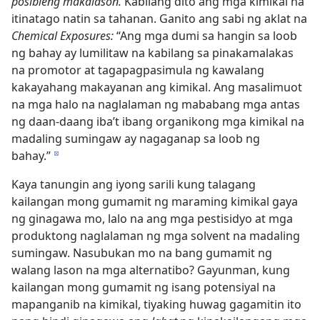
posibleng makalason.
Kabilang dito ang mga kimikal na
itinatago natin sa tahanan. Ganito ang sabi ng aklat na
Chemical Exposures:
“Ang mga dumi sa hangin sa loob
ng bahay ay lumilitaw na kabilang sa pinakamalakas
na promotor at tagapagpasimula ng kawalang
kakayahang makayanan ang kimikal. Ang masalimuot
na mga halo na naglalaman ng mababang mga antas
ng daan-daang iba’t ibang organikong mga kimikal na
madaling sumingaw ay nagaganap sa loob ng
bahay.”
d
Kaya tanungin ang iyong sarili kung talagang
kailangan mong gumamit ng maraming kimikal gaya
ng ginagawa mo, lalo na ang mga pestisidyo at mga
produktong naglalaman ng mga solvent na madaling
sumingaw. Nasubukan mo na bang gumamit ng
walang lason na mga alternatibo? Gayunman, kung
kailangan mong gumamit ng isang potensiyal na
mapanganib na kimikal, tiyaking huwag gagamitin ito