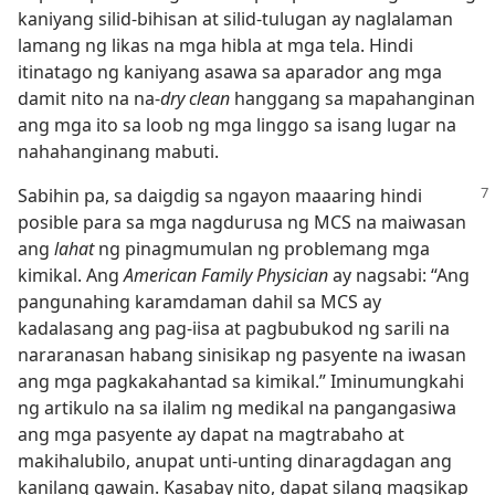
kaniyang silid-bihisan at silid-tulugan ay naglalaman
lamang ng likas na mga hibla at mga tela. Hindi
itinatago ng kaniyang asawa sa aparador ang mga
damit nito na na-
dry clean
hanggang sa mapahanginan
ang mga ito sa loob ng mga linggo sa isang lugar na
nahahanginang mabuti.
Sabihin pa, sa daigdig sa ngayon maaaring hindi
posible para sa mga nagdurusa ng MCS na maiwasan
ang
lahat
ng pinagmumulan ng problemang mga
kimikal. Ang
American Family Physician
ay nagsabi: “Ang
pangunahing karamdaman dahil sa MCS ay
kadalasang ang pag-iisa at pagbubukod ng sarili na
nararanasan habang sinisikap ng pasyente na iwasan
ang mga pagkakahantad sa kimikal.” Iminumungkahi
ng artikulo na sa ilalim ng medikal na pangangasiwa
ang mga pasyente ay dapat na magtrabaho at
makihalubilo, anupat unti-unting dinaragdagan ang
kanilang gawain. Kasabay nito, dapat silang magsikap