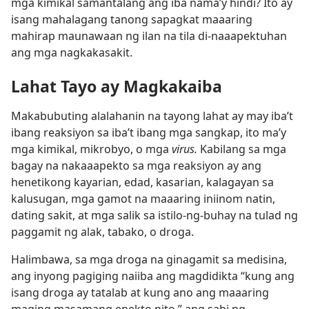
mga kimikal samantalang ang iba nama’y hindi? Ito ay
isang mahalagang tanong sapagkat maaaring
mahirap maunawaan ng ilan na tila di-naaapektuhan
ang mga nagkakasakit.
Lahat Tayo ay Magkakaiba
Makabubuting alalahanin na tayong lahat ay may iba’t
ibang reaksiyon sa iba’t ibang mga sangkap, ito ma’y
mga kimikal, mikrobyo, o mga
virus.
Kabilang sa mga
bagay na nakaaapekto sa mga reaksiyon ay ang
henetikong kayarian, edad, kasarian, kalagayan sa
kalusugan, mga gamot na maaaring iniinom natin,
dating sakit, at mga salik sa istilo-ng-buhay na tulad ng
paggamit ng alak, tabako, o droga.
Halimbawa, sa mga droga na ginagamit sa medisina,
ang inyong pagiging naiiba ang magdidikta “kung ang
isang droga ay tatalab at kung ano ang maaaring