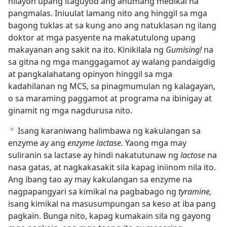
nilayon upang itaguyod ang anumang medikal na
pangmalas. Iniuulat lamang nito ang hinggil sa mga
bagong tuklas at sa kung ano ang natuklasan ng ilang
doktor at mga pasyente na makatutulong upang
makayanan ang sakit na ito. Kinikilala ng
Gumising!
na
sa gitna ng mga manggagamot ay walang pandaigdig
at pangkalahatang opinyon hinggil sa mga
kadahilanan ng MCS, sa pinagmumulan ng kalagayan,
o sa maraming paggamot at programa na ibinigay at
ginamit ng mga nagdurusa nito.
Isang karaniwang halimbawa ng kakulangan sa
b
enzyme ay ang
enzyme lactase.
Yaong mga may
suliranin sa lactase ay hindi nakatutunaw ng
lactose
na
nasa gatas, at nagkakasakit sila kapag iniinom nila ito.
Ang ibang tao ay may kakulangan sa enzyme na
nagpapangyari sa kimikal na pagbabago ng
tyramine,
isang kimikal na masusumpungan sa keso at iba pang
pagkain. Bunga nito, kapag kumakain sila ng gayong