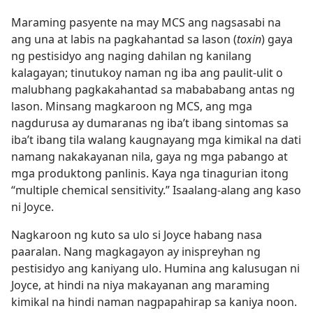
Maraming pasyente na may MCS ang nagsasabi na
ang una at labis na pagkahantad sa lason (
toxin
) gaya
ng pestisidyo ang naging dahilan ng kanilang
kalagayan; tinutukoy naman ng iba ang paulit-ulit o
malubhang pagkakahantad sa mabababang antas ng
lason. Minsang magkaroon ng MCS, ang mga
nagdurusa ay dumaranas ng iba’t ibang sintomas sa
iba’t ibang tila walang kaugnayang mga kimikal na dati
namang nakakayanan nila, gaya ng mga pabango at
mga produktong panlinis. Kaya nga tinagurian itong
“multiple chemical sensitivity.” Isaalang-alang ang kaso
ni Joyce.
Nagkaroon ng kuto sa ulo si Joyce habang nasa
paaralan. Nang magkagayon ay inispreyhan ng
pestisidyo ang kaniyang ulo. Humina ang kalusugan ni
Joyce, at hindi na niya makayanan ang maraming
kimikal na hindi naman nagpapahirap sa kaniya noon.