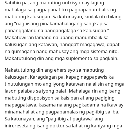
Sabihin pa, ang mabuting nutrisyon ay laging
mahalaga sa pagpapanatili o pagpapanumbalik ng
mabuting kalusugan. Sa katunayan, kinilala ito bilang
ang “nag-iisang pinakamahalagang sangkap sa
pananggalang na pangangalaga sa kalusugan.”
Makatuwiran lamang na upang manumbalik sa
kalusugan ang katawan, hangga’t magagawa, dapat
na gumagana nang mahusay ang mga sistema nito.
Makatutulong din ang mga suplemento sa pagkain.
Nakatutulong din ang ehersisyo sa mabuting
kalusugan. Karagdagan pa, kapag nagpapawis ka
tinutulungan mo ang iyong katawan na alisin ang mga
lason palabas sa iyong balat. Mahalaga rin ang isang
mabuting disposisyon sa kaisipan at ang pagiging
mapagpatawa, kasama na ang pagkadama na ikaw ay
minamahal at ang pagpapamalas ng pag-ibig sa iba.
Sa katunayan, ang “pag-ibig at pagtawa” ang
inirereseta ng isang doktor sa lahat ng kaniyang mga