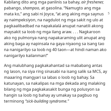
Kabilang dito ang mga panlinis sa bahay,
air freshener,
pabango,
shampoo,
at gasolina. “Namugto ang mga
mata ko,” ang sabi
ni Joyce, “at ang aking mga saynus
ay naimpeksiyon, na nagdulot ng mga sakit ng ulo at
pagkaalibadbad na napakalalá anupat nanatili akong
maysakit sa loob ng mga ilang araw. . . . Nagkaroon
ako ng pulmonya nang napakaraming ulit anupat ang
aking baga ay napinsala na gaya niyaong sa isang tao
na nanigarilyo sa loob ng 40 taon​—at hindi naman ako
nanigarilyo kailanman!”
Ang malubhang pagkakahantad sa mababang antas
ng lason, na siya ring sinasabi na isang salik sa MCS, ay
maaaring mangyari sa labas o loob ng bahay. Sa
katunayan, sa nakalipas na mga dekada ang malaking
bilang ng mga pagkakasakit bunga ng polusyon sa
hangin sa loob ng bahay ay umakay sa pagbuo ng
terminong
“sick-building syndrome.”