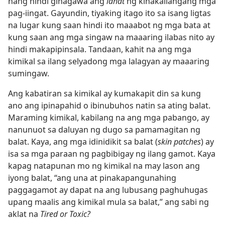
nang hindi ginagawa ang
lahat
ng kinakailangang mga
pag-iingat. Gayundin, tiyaking itago ito sa isang ligtas
na lugar kung saan hindi ito maaabot ng mga bata at
kung saan ang mga singaw na maaaring ilabas nito ay
hindi makapipinsala. Tandaan, kahit na ang mga
kimikal sa ilang selyadong mga lalagyan ay maaaring
sumingaw.
Ang kabatiran sa kimikal ay kumakapit din sa kung
ano ang ipinapahid o ibinubuhos natin sa ating balat.
Maraming kimikal, kabilang na ang mga pabango, ay
nanunuot sa daluyan ng dugo sa pamamagitan ng
balat. Kaya, ang mga idinidikit sa balat (
skin patches
) ay
isa sa mga paraan ng pagbibigay ng ilang gamot. Kaya
kapag natapunan mo ng kimikal na may lason ang
iyong balat, “ang una at pinakapangunahing
paggagamot ay dapat na ang lubusang paghuhugas
upang maalis ang kimikal mula sa balat,” ang sabi ng
aklat na
Tired or Toxic?