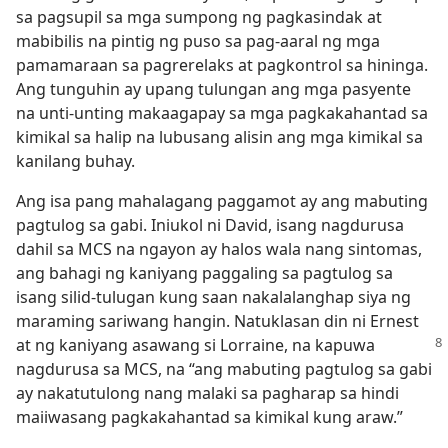
sa pagsupil sa mga sumpong ng pagkasindak at
mabibilis na pintig ng puso sa pag-aaral ng mga
pamamaraan sa pagrerelaks at pagkontrol sa hininga.
Ang tunguhin ay upang tulungan ang mga pasyente
na unti-unting makaagapay sa mga pagkakahantad sa
kimikal sa halip na lubusang alisin ang mga kimikal sa
kanilang buhay.
Ang isa pang mahalagang paggamot ay ang mabuting
pagtulog sa gabi. Iniukol ni David, isang nagdurusa
dahil sa MCS na ngayon ay halos wala nang sintomas,
ang bahagi ng kaniyang paggaling sa pagtulog sa
isang silid-tulugan kung saan nakalalanghap siya ng
maraming sariwang hangin. Natuklasan din ni Ernest
at ng kaniyang asawang si Lorraine, na kapuwa
nagdurusa sa MCS, na “ang mabuting pagtulog sa gabi
ay nakatutulong nang malaki sa pagharap sa hindi
maiiwasang pagkakahantad sa kimikal kung araw.”