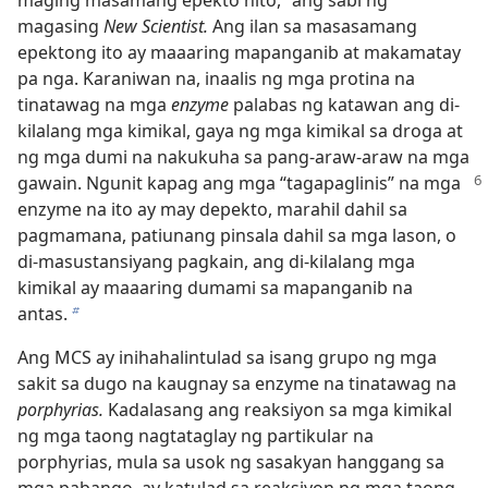
maging masamang epekto nito,” ang sabi ng
magasing
New Scientist.
Ang ilan sa masasamang
epektong ito ay maaaring mapanganib at makamatay
pa nga. Karaniwan na, inaalis ng mga protina na
tinatawag na mga
enzyme
palabas ng katawan ang di-
kilalang mga kimikal, gaya ng mga kimikal sa droga at
ng mga dumi na nakukuha sa pang-araw-araw na mga
gawain.
Ngunit kapag ang mga “tagapaglinis” na mga
enzyme na ito ay may depekto, marahil dahil sa
pagmamana, patiunang pinsala dahil sa mga lason, o
di-masustansiyang pagkain, ang di-kilalang mga
kimikal ay maaaring dumami sa mapanganib na
antas.
b
Ang MCS ay inihahalintulad sa isang grupo ng mga
sakit sa dugo na kaugnay sa enzyme na tinatawag na
porphyrias.
Kadalasang ang reaksiyon sa mga kimikal
ng mga taong nagtataglay ng partikular na
porphyrias, mula sa usok ng sasakyan hanggang sa