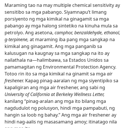
Maraming tao na may multiple chemical sensitivity ay
sensitibo sa mga pabango. Siyamnapu’t limang
porsiyento ng mga kimikal na ginagamit sa mga
pabango ay mga halong sintetiko na kinuha mula sa
petrolyo. Ang asetona,
camphor, benzaldehyde, ethanol,
g-terpinene,
at maraming iba pang mga sangkap na
kimikal ang ginagamit. Ang mga panganib sa
kalusugan na kaugnay sa mga sangkap na ito ay
nailathala na​—halimbawa, sa Estados Unidos sa
pamamagitan ng Environmental Protection Agency.
Totoo rin ito sa mga kimikal na ginamit sa mga
air
freshener.
Kapag pinag-aaralan ng mga siyentipiko sa
kapaligiran ang mga air freshener, ang sabi ng
University of California at Berkeley Wellness Letter,
kanilang “pinag-aralan ang mga ito bilang mga
nagdudulot ng polusyon, hindi mga pampabuti, ng
hangin sa loob ng bahay.” Ang mga air freshener ay
hindi nag-aalis ng masasamang amoy; itinatago nila