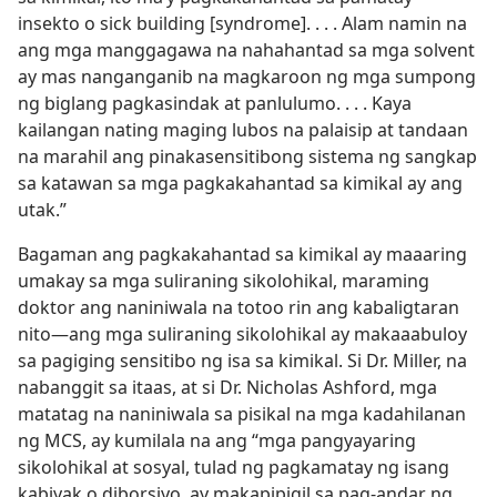
insekto o sick building [syndrome]. . . . Alam namin na
ang mga manggagawa na nahahantad sa mga solvent
ay mas nanganganib na magkaroon ng mga sumpong
ng biglang pagkasindak at panlulumo. . . . Kaya
kailangan nating maging lubos na palaisip at tandaan
na marahil ang pinakasensitibong sistema ng sangkap
sa katawan sa mga pagkakahantad sa kimikal ay ang
utak.”
Bagaman ang pagkakahantad sa kimikal ay maaaring
umakay sa mga suliraning sikolohikal, maraming
doktor ang naniniwala na totoo rin ang kabaligtaran
nito​—ang mga suliraning sikolohikal ay makaaabuloy
sa pagiging sensitibo ng isa sa kimikal. Si Dr. Miller, na
nabanggit sa itaas, at si Dr. Nicholas Ashford, mga
matatag na naniniwala sa pisikal na mga kadahilanan
ng MCS, ay kumilala na ang “mga pangyayaring
sikolohikal at sosyal, tulad ng pagkamatay ng isang
kabiyak o diborsiyo, ay makapipigil sa pag-andar ng