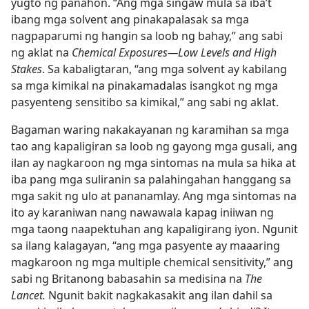
yugto ng panahon. “Ang mga singaw mula sa iba’t
ibang mga solvent ang pinakapalasak sa mga
nagpaparumi ng hangin sa loob ng bahay,” ang sabi
ng aklat na
Chemical Exposures​—Low Levels and High
Stakes
. Sa kabaligtaran, “ang mga solvent ay kabilang
sa mga kimikal na pinakamadalas isangkot ng mga
pasyenteng sensitibo sa kimikal,” ang sabi ng aklat.
Bagaman waring nakakayanan ng karamihan sa mga
tao ang kapaligiran sa loob ng gayong mga gusali, ang
ilan ay nagkaroon ng mga sintomas na mula sa hika at
iba pang mga suliranin sa palahingahan hanggang sa
mga sakit ng ulo at pananamlay. Ang mga sintomas na
ito ay karaniwan nang nawawala kapag iniiwan ng
mga taong naapektuhan ang kapaligirang iyon. Ngunit
sa ilang kalagayan, “ang mga pasyente ay maaaring
magkaroon ng mga multiple chemical sensitivity,” ang
sabi ng Britanong babasahin sa medisina na
The
Lancet.
Ngunit bakit nagkakasakit ang ilan dahil sa