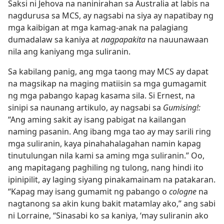
Saksi ni Jehova na naninirahan sa Australia at labis na
nagdurusa sa MCS, ay nagsabi na siya ay napatibay ng
mga kaibigan at mga kamag-anak na palagiang
dumadalaw sa kaniya at
nagpapakita
na nauunawaan
nila ang kaniyang mga suliranin.
Sa kabilang panig, ang mga taong may MCS ay dapat
na magsikap na maging matiisin sa mga gumagamit
ng mga pabango kapag kasama sila. Si Ernest, na
sinipi sa naunang artikulo, ay nagsabi sa
Gumising!:
“Ang aming sakit ay isang pabigat na kailangan
naming pasanin. Ang ibang mga tao ay may sarili ring
mga suliranin, kaya pinahahalagahan namin kapag
tinutulungan nila kami sa aming mga suliranin.” Oo,
ang mapitagang paghiling ng tulong, nang hindi ito
ipinipilit, ay laging siyang pinakamainam na patakaran.
“Kapag may isang gumamit ng pabango o
cologne
na
nagtanong sa akin kung bakit matamlay ako,” ang sabi
ni Lorraine, “Sinasabi ko sa kaniya, ‘may suliranin ako