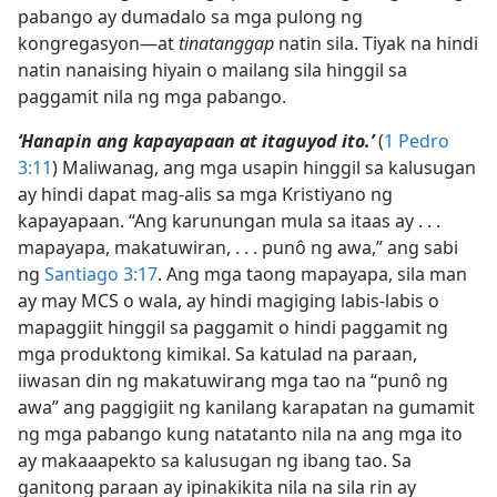
pabango ay dumadalo sa mga pulong ng
kongregasyon​—at
tinatanggap
natin sila. Tiyak na hindi
natin nanaising hiyain o mailang sila hinggil sa
paggamit nila ng mga pabango.
‘Hanapin ang kapayapaan at itaguyod ito.’
(
1 Pedro
3:11
) Maliwanag, ang mga usapin hinggil sa kalusugan
ay hindi dapat mag-alis sa mga Kristiyano ng
kapayapaan. “Ang karunungan mula sa itaas ay . . .
mapayapa, makatuwiran, . . . punô ng awa,” ang sabi
ng
Santiago 3:17
. Ang mga taong mapayapa, sila man
ay may MCS o wala, ay hindi magiging labis-labis o
mapaggiit hinggil sa paggamit o hindi paggamit ng
mga produktong kimikal. Sa katulad na paraan,
iiwasan din ng makatuwirang mga tao na “punô ng
awa” ang paggigiit ng kanilang karapatan na gumamit
ng mga pabango kung natatanto nila na ang mga ito
ay makaaapekto sa kalusugan ng ibang tao. Sa
ganitong paraan ay ipinakikita nila na sila rin ay