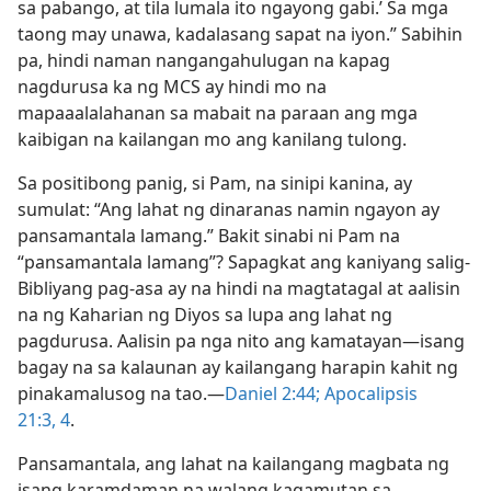
sa pabango, at tila lumala ito ngayong gabi.’ Sa mga
taong may unawa, kadalasang sapat na iyon.” Sabihin
pa, hindi naman nangangahulugan na kapag
nagdurusa ka ng MCS ay hindi mo na
mapaaalalahanan sa mabait na paraan ang mga
kaibigan na kailangan mo ang kanilang tulong.
Sa positibong panig, si Pam, na sinipi kanina, ay
sumulat: “Ang lahat ng dinaranas namin ngayon ay
pansamantala lamang.” Bakit sinabi ni Pam na
“pansamantala lamang”? Sapagkat ang kaniyang salig-
Bibliyang pag-asa ay na hindi na magtatagal at aalisin
na ng Kaharian ng Diyos sa lupa ang lahat ng
pagdurusa. Aalisin pa nga nito ang kamatayan​—isang
bagay na sa kalaunan ay kailangang harapin kahit ng
pinakamalusog na tao.​—
Daniel 2:44;
Apocalipsis
21:3, 4
.
Pansamantala, ang lahat na kailangang magbata ng
isang karamdaman na walang kagamutan sa