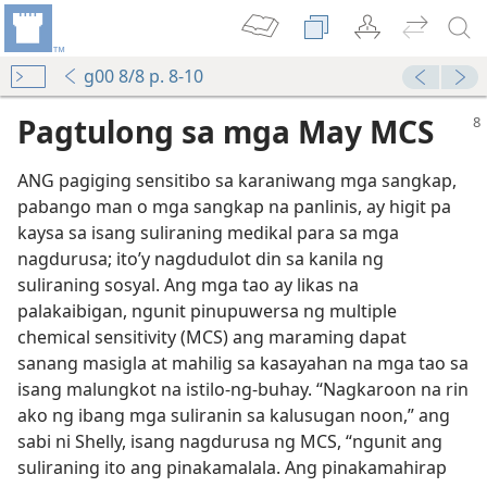
g00 8/8 p. 8-10
Pagtulong sa mga May MCS
ANG pagiging sensitibo sa karaniwang mga sangkap,
pabango man o mga sangkap na panlinis, ay higit pa
kaysa sa isang suliraning medikal para sa mga
nagdurusa; ito’y nagdudulot din sa kanila ng
suliraning sosyal. Ang mga tao ay likas na
palakaibigan, ngunit pinupuwersa ng multiple
chemical sensitivity (MCS) ang maraming dapat
sanang masigla at mahilig sa kasayahan na mga tao sa
isang malungkot na istilo-ng-buhay. “Nagkaroon na rin
ako ng ibang mga suliranin sa kalusugan noon,” ang
sabi ni Shelly, isang nagdurusa ng MCS, “ngunit ang
suliraning ito ang pinakamalala. Ang pinakamahirap