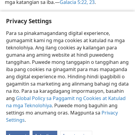
mga katangian sa iba.​—
Galacia 5:22, 23
.
[Larawan sa pahina 10]
Privacy Settings
Ang mga taong may MCS ay nangangailangan ng mga
Para sa pinakamagandang digital experience,
kaibigan na gaya rin ng iba
gumagamit kami ng mga cookies at katulad na mga
teknolohiya. Ang ilang cookies ay kailangan para
gumana ang aming website at hindi puwedeng
tanggihan. Puwede mong tanggapin o tanggihan ang
iba pang cookies na ginagamit para mas mapaganda
Tagalog
I-share
Gusto Mong Setting
ang digital experience mo. Hinding-hindi ipagbibili o
Copyright
© 2026 Watch Tower Bible and Tract Society of Pennsylvania
gagamitin sa marketing ang alinmang bahagi ng data
Kasunduan sa Paggamit
Patakaran sa Privacy
Privacy Settings
Mag-Log In
JW.ORG
na ito. Para sa karagdagang impormasyon, basahin
ang
Global Policy sa Paggamit ng Cookies at Katulad
na mga Teknolohiya
. Puwede mong baguhin ang
settings mo anumang oras. Magpunta sa
Privacy
Settings
.