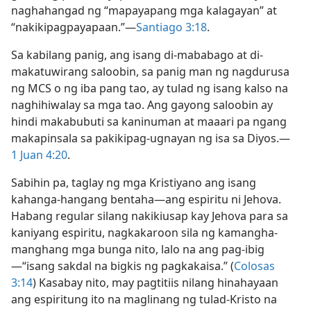
naghahangad ng “mapayapang mga kalagayan” at
“nakikipagpayapaan.”​—
Santiago 3:18
.
Sa kabilang panig, ang isang di-mababago at di-
makatuwirang saloobin, sa panig man ng nagdurusa
ng MCS o ng iba pang tao, ay tulad ng isang kalso na
naghihiwalay sa mga tao. Ang gayong saloobin ay
hindi makabubuti sa kaninuman at maaari pa ngang
makapinsala sa pakikipag-ugnayan ng isa sa Diyos.​—
1 Juan 4:20
.
Sabihin pa, taglay ng mga Kristiyano ang isang
kahanga-hangang bentaha​—ang espiritu ni Jehova.
Habang regular silang nakikiusap kay Jehova para sa
kaniyang espiritu, nagkakaroon sila ng kamangha-
manghang mga bunga nito, lalo na ang pag-ibig​
—“isang sakdal na bigkis ng pagkakaisa.” (
Colosas
3:14
) Kasabay nito, may pagtitiis nilang hinahayaan
ang espiritung ito na maglinang ng tulad-Kristo na