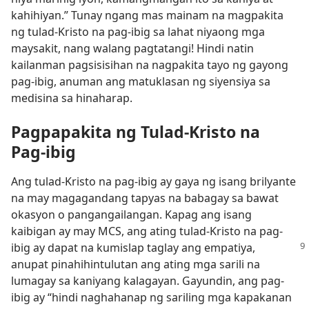
kahihiyan.” Tunay ngang mas mainam na magpakita
ng tulad-Kristo na pag-ibig sa lahat niyaong mga
maysakit, nang walang pagtatangi! Hindi natin
kailanman pagsisisihan na nagpakita tayo ng gayong
pag-ibig, anuman ang matuklasan ng siyensiya sa
medisina sa hinaharap.
Pagpapakita ng Tulad-Kristo na
Pag-ibig
Ang tulad-Kristo na pag-ibig ay gaya ng isang brilyante
na may magagandang tapyas na babagay sa bawat
okasyon o pangangailangan. Kapag ang isang
kaibigan ay may MCS, ang ating tulad-Kristo na pag-
ibig ay dapat na kumislap taglay ang empatiya,
anupat pinahihintulutan ang ating mga sarili na
lumagay sa kaniyang kalagayan. Gayundin, ang pag-
ibig ay “hindi naghahanap ng sariling mga kapakanan