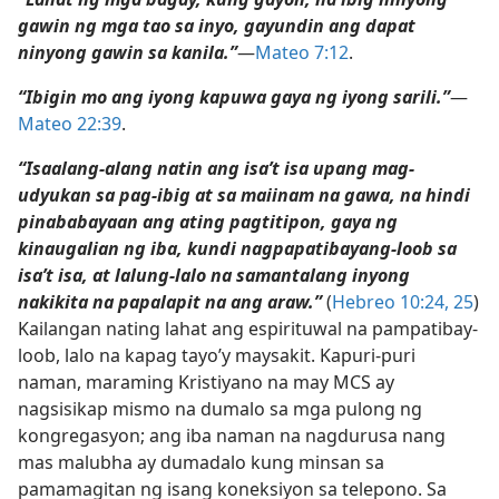
gawin ng mga tao sa inyo, gayundin ang dapat
ninyong gawin sa kanila.”
​—
Mateo 7:12
.
“Ibigin mo ang iyong kapuwa gaya ng iyong sarili.”
​—
Mateo 22:39
.
“Isaalang-alang natin ang isa’t isa upang mag-
udyukan sa pag-ibig at sa maiinam na gawa, na hindi
pinababayaan ang ating pagtitipon, gaya ng
kinaugalian ng iba, kundi nagpapatibayang-loob sa
isa’t isa, at lalung-lalo na samantalang inyong
nakikita na papalapit na ang araw.”
(
Hebreo 10:24, 25
)
Kailangan nating lahat ang espirituwal na pampatibay-
loob, lalo na kapag tayo’y maysakit. Kapuri-puri
naman, maraming Kristiyano na may MCS ay
nagsisikap mismo na dumalo sa mga pulong ng
kongregasyon; ang iba naman na nagdurusa nang
mas malubha ay dumadalo kung minsan sa
pamamagitan ng isang koneksiyon sa telepono. Sa