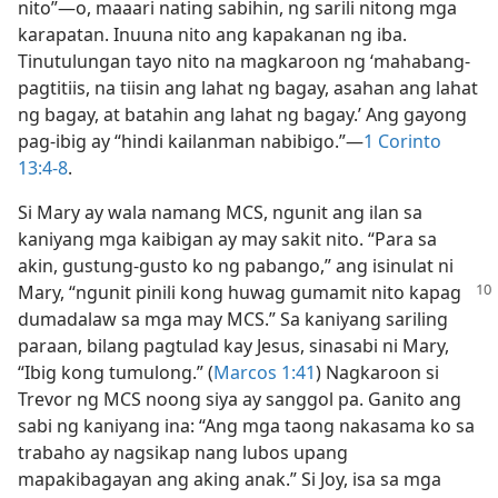
nito”​—o, maaari nating sabihin, ng sarili nitong mga
karapatan. Inuuna nito ang kapakanan ng iba.
Tinutulungan tayo nito na magkaroon ng ‘mahabang-
pagtitiis, na tiisin ang lahat ng bagay, asahan ang lahat
ng bagay, at batahin ang lahat ng bagay.’ Ang gayong
pag-ibig ay “hindi kailanman nabibigo.”​—
1 Corinto
13:4-8
.
Si Mary ay wala namang MCS, ngunit ang ilan sa
kaniyang mga kaibigan ay may sakit nito. “Para sa
akin, gustung-gusto ko ng pabango,” ang isinulat ni
Mary, “ngunit pinili kong huwag gumamit
nito kapag
dumadalaw sa mga may MCS.” Sa kaniyang sariling
paraan, bilang pagtulad kay Jesus, sinasabi ni Mary,
“Ibig kong tumulong.” (
Marcos 1:41
) Nagkaroon si
Trevor ng MCS noong siya ay sanggol pa. Ganito ang
sabi ng kaniyang ina: “Ang mga taong nakasama ko sa
trabaho ay nagsikap nang lubos upang
mapakibagayan ang aking anak.” Si Joy, isa sa mga