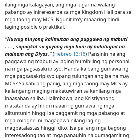
ilang mga kalagayan, ang mga lugar na walang-
pabango ay inirereserba sa mga Kingdom Hall para sa
mga taong may MCS. Ngunit ito’y maaaring hindi
laging posible o praktikal.
“Huwag ninyong kalimutan ang paggawa ng mabuti
. . . , sapagkat sa gayong mga hain ay nalulugod na
mainam ang Diyos.”
(
Hebreo 13:16
) Pansinin na ang
paggawa ng mabuti ay laging humihiling ng personal
na mga pagsasakripisyo. Handa ka bang gumawa ng
mga pagsasakripisyo upang tulungan ang isa na may
MCS? Sa kabilang panig, ang mga taong may MCS ay
kailangang maging makatuwiran sa kanilang mga
inaasahan sa iba. Halimbawa, ang Kristiyanong
matatanda ay hindi maaaring gumawa ng mga
alituntunin hinggil sa paggamit ng mga pabango at
mga cologne, ni magagawa nilang laging
magpatalastas hinggil dito. Isa pa, ang mga bagong
interesadong tao at mga panauhin na gumagamit ng