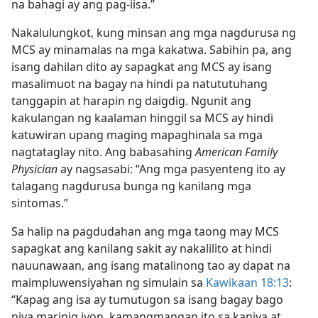
na bahagi ay ang pag-iisa.”
Nakalulungkot, kung minsan ang mga nagdurusa ng
MCS ay minamalas na mga kakatwa. Sabihin pa, ang
isang dahilan dito ay sapagkat ang MCS ay isang
masalimuot na bagay na hindi pa natututuhang
tanggapin at harapin ng daigdig. Ngunit ang
kakulangan ng kaalaman hinggil sa MCS ay hindi
katuwiran upang maging mapaghinala sa mga
nagtataglay nito. Ang babasahing
American Family
Physician
ay nagsasabi: “Ang mga pasyenteng ito ay
talagang nagdurusa bunga ng kanilang mga
sintomas.”
Sa halip na pagdudahan ang mga taong may MCS
sapagkat ang kanilang sakit ay nakalilito at hindi
nauunawaan, ang isang matalinong tao ay dapat na
maimpluwensiyahan ng simulain sa
Kawikaan 18:13
:
“Kapag ang isa ay tumutugon sa isang bagay bago
niya marinig iyon, kamangmangan ito sa kaniya at