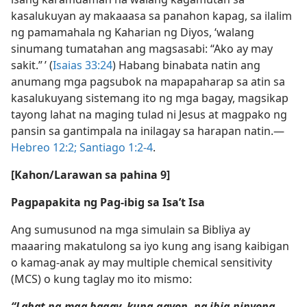
kasalukuyan ay makaaasa sa panahon kapag, sa ilalim
ng pamamahala ng Kaharian ng Diyos, ‘walang
sinumang tumatahan ang magsasabi: “Ako ay may
sakit.” ’ (
Isaias 33:24
) Habang binabata natin ang
anumang mga pagsubok na mapapaharap sa atin sa
kasalukuyang sistemang ito ng mga bagay, magsikap
tayong lahat na maging tulad ni Jesus at magpako ng
pansin sa gantimpala na inilagay sa harapan natin.​—
Hebreo 12:2;
Santiago 1:2-4
.
[Kahon/Larawan sa pahina 9]
Pagpapakita ng Pag-ibig sa Isa’t Isa
Ang sumusunod na mga simulain sa Bibliya ay
maaaring makatulong sa iyo kung ang isang kaibigan
o kamag-anak ay may multiple chemical sensitivity
(MCS) o kung taglay mo ito mismo:
“Lahat ng mga bagay, kung gayon, na ibig ninyong