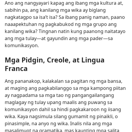
Ano ang nangyayari kapag ang ibang mga kultura at,
sabihin pa, ang kanilang mga wika ay biglang
nagkatagpo sa isa’t isa? Sa ibang panig naman, paano
naaapektuhan ng pagkabukod ng mga grupo ang
kanilang wika? Tingnan natin kung paanong naitatayo
ang mga tulay​—at gayundin ang mga pader​—sa
komunikasyon.
Mga Pidgin, Creole, at Lingua
Franca
Ang pananakop, kalakalan sa pagitan ng mga bansa,
at maging ang pagkabilanggo sa mga kampong piitan
ay nagpadama sa mga tao ng pangangailangang
maglagay ng tulay upang maalis ang puwang sa
komunikasyon dahil sa hindi pagkakaroon ng iisang
wika. Kaya nagsimula silang gumamit ng pinaikli, o
pinasimple, na anyo ng wika. Inalis nila ang mga
masalimuot na gramatika, mas kaunting mga salita