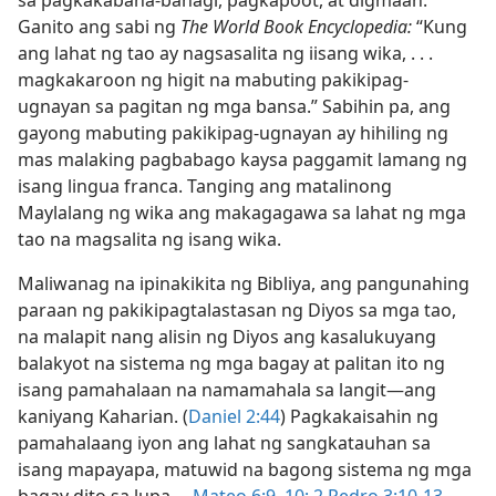
sa pagkakabaha-bahagi, pagkapoot, at digmaan.
Ganito ang sabi ng
The World Book Encyclopedia:
“Kung
ang lahat ng tao ay nagsasalita ng iisang wika, . . .
magkakaroon ng higit na mabuting pakikipag-
ugnayan sa pagitan ng mga bansa.” Sabihin pa, ang
gayong mabuting pakikipag-ugnayan ay hihiling ng
mas malaking pagbabago kaysa paggamit lamang ng
isang lingua franca. Tanging ang matalinong
Maylalang ng wika ang makagagawa sa lahat ng mga
tao na magsalita ng isang wika.
Maliwanag na ipinakikita ng Bibliya, ang pangunahing
paraan ng pakikipagtalastasan ng Diyos sa mga tao,
na malapit nang alisin ng Diyos ang kasalukuyang
balakyot na sistema ng mga bagay at palitan ito ng
isang pamahalaan na namamahala sa langit​—ang
kaniyang Kaharian. (
Daniel 2:44
) Pagkakaisahin ng
pamahalaang iyon ang lahat ng sangkatauhan sa
isang mapayapa, matuwid na bagong sistema ng mga