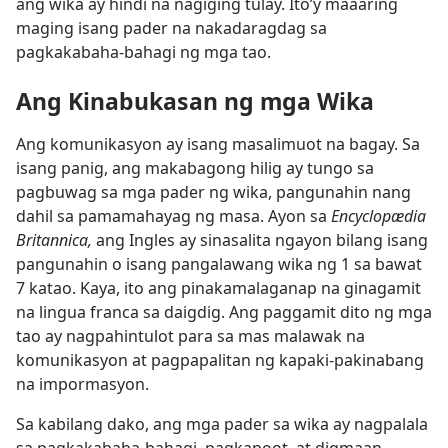
ang wika ay hindi na nagiging tulay. Ito’y maaaring
maging isang pader na nakadaragdag sa
pagkakabaha-bahagi ng mga tao.
Ang Kinabukasan ng mga Wika
Ang komunikasyon ay isang masalimuot na bagay. Sa
isang panig, ang makabagong hilig ay tungo sa
pagbuwag sa mga pader ng wika, pangunahin nang
dahil sa pamamahayag ng masa. Ayon sa
Encyclopædia
Britannica,
ang Ingles ay sinasalita ngayon bilang isang
pangunahin o isang pangalawang wika ng 1 sa bawat
7 katao. Kaya, ito ang pinakamalaganap na ginagamit
na lingua franca sa daigdig. Ang paggamit dito ng mga
tao ay nagpahintulot para sa mas malawak na
komunikasyon at pagpapalitan ng kapaki-pakinabang
na impormasyon.
Sa kabilang dako, ang mga pader sa wika ay nagpalala