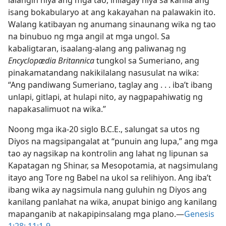
lalangin niya ang mga tao, inilagay niya sa kanila ang
isang bokabularyo at ang kakayahan na palawakin ito.
Walang katibayan ng anumang sinaunang wika ng tao
na binubuo ng mga angil at mga ungol. Sa
kabaligtaran, isaalang-alang ang paliwanag ng
Encyclopædia Britannica
tungkol sa Sumeriano, ang
pinakamatandang nakikilalang nasusulat na wika:
“Ang pandiwang Sumeriano, taglay ang . . . iba’t ibang
unlapi, gitlapi, at hulapi nito, ay nagpapahiwatig ng
napakasalimuot na wika.”
Noong mga ika-20 siglo B.C.E., salungat sa utos ng
Diyos na magsipangalat at “punuin ang lupa,” ang mga
tao ay nagsikap na kontrolin ang lahat ng lipunan sa
Kapatagan ng Shinar, sa Mesopotamia, at nagsimulang
itayo ang Tore ng Babel na ukol sa relihiyon. Ang iba’t
ibang wika ay nagsimula nang guluhin ng Diyos ang
kanilang panlahat na wika, anupat binigo ang kanilang
mapanganib at nakapipinsalang mga plano.​—
Genesis