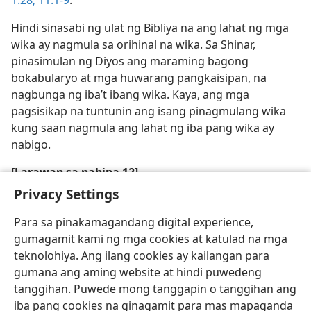
1:28;
11:1-9
.
Hindi sinasabi ng ulat ng Bibliya na ang lahat ng mga
wika ay nagmula sa orihinal na wika. Sa Shinar,
pinasimulan ng Diyos ang maraming bagong
bokabularyo at mga huwarang pangkaisipan, na
nagbunga ng iba’t ibang wika. Kaya, ang mga
pagsisikap na tuntunin ang isang pinagmulang wika
kung saan nagmula ang lahat ng iba pang wika ay
nabigo.
[Larawan sa pahina 12]
Privacy Settings
Sa Babel, nilito ng Diyos ang wika ng mapaghimagsik
na mga tao
Para sa pinakamagandang digital experience,
gumagamit kami ng mga cookies at katulad na mga
teknolohiya. Ang ilang cookies ay kailangan para
gumana ang aming website at hindi puwedeng
tanggihan. Puwede mong tanggapin o tanggihan ang
iba pang cookies na ginagamit para mas mapaganda