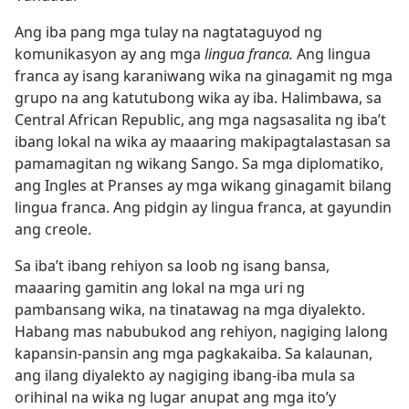
Ang iba pang mga tulay na nagtataguyod ng
komunikasyon ay ang mga
lingua franca.
Ang lingua
franca ay isang karaniwang wika na ginagamit ng mga
grupo na ang katutubong wika ay iba. Halimbawa, sa
Central African Republic, ang mga nagsasalita ng iba’t
ibang lokal na wika ay maaaring makipagtalastasan sa
pamamagitan ng wikang Sango. Sa mga diplomatiko,
ang Ingles at Pranses ay mga wikang ginagamit bilang
lingua franca. Ang pidgin ay lingua franca, at gayundin
ang creole.
Sa iba’t ibang rehiyon sa loob ng isang bansa,
maaaring gamitin ang lokal na mga uri ng
pambansang wika, na tinatawag na mga diyalekto.
Habang mas nabubukod ang rehiyon, nagiging lalong
kapansin-pansin ang mga pagkakaiba. Sa kalaunan,
ang ilang diyalekto ay nagiging ibang-iba mula sa
orihinal na wika ng lugar anupat ang mga ito’y