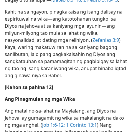
bagay dito sa lupa.​—
Mateo 6:9, 10;
2 Pedro 3:10-13
.
Kahit na sa ngayon, pinagkakaisa ng isang dalisay na
espirituwal na wika​—ang katotohanan tungkol sa
Diyos na Jehova at sa kaniyang mga layunin​—ang
milyun-milyong tao mula sa lahat ng wika,
nasyonalidad, at dating mga relihiyon. (
Zefanias 3:9
)
Kaya, waring makatuwiran na sa kaniyang bagong
sanlibutan, lalo pang pagkakaisahin ng Diyos ang
sangkatauhan sa pamamagitan ng pagbibigay sa lahat
ng tao ng isang karaniwang wika, anupat binabaligtad
ang ginawa niya sa Babel.
[Kahon sa pahina 12]
Ang Pinagmulan ng mga Wika
Ang matalino-sa-lahat na Maylalang, ang Diyos na
Jehova, ay gumagamit ng wika sa makalangit na dako
ng mga anghel. (
Job 1:6-12;
1 Corinto 13:1
) Nang