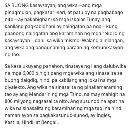
SA BUONG kasaysayan, ang wika​—ang mga
pinagmulan, pagkasari-sari, at patuloy na pagbabago
nito​—ay nakabighani sa mga iskolar. Tunay, ang
kanilang pagkabighani ay naingatan pa nga​—kung
paanong naingatan ang karamihan ng mga rekord ng
kasaysayan​—dahil sa wika mismo. Walang alinlangan,
ang wika ang pangunahing paraan ng komunikasyon
ng tao.
Sa kasalukuyang panahon, tinataya ng ilang dalubwika
na mga 6,000 o higit pang mga wika ang sinasalita sa
buong daigdig, hindi pa kabilang ang lokal na mga
diyalekto. Ang wika na sinasalita ng pinakamaraming
tao ay ang Mandarin ng mga Tsino, na may mahigit na
800 milyong nagsasalita nito. Ang susunod na apat na
wika na sinasalita ng karamihan ng mga tao, na hindi
naman ayon sa pagkakasunud-sunod, ay Ingles,
Kastila, Hindi, at Bengali.