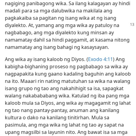
nagiging panibagong wika. Sa ilang kalagayan ay hindi
madali para sa mga dalubwika na makilala ang
pagkakaiba sa pagitan ng isang wika at ng isang
diyalekto. At, yamang ang mga
wika ay patuloy na
nagbabago, ang mga diyalekto kung minsan ay
namamatay dahil sa hindi paggamit, at kasama nitong
namamatay ang isang bahagi ng kasaysayan.
Ang wika ay isang kaloob ng Diyos. (
Exodo 4:11
) Ang
kabigha-bighaning proseso ng pagbabago sa wika ay
nagpapakita kung gaano kadaling baguhin ang kaloob
na ito. Maaari rin nating matutuhan sa wika na walang
isang grupo ng tao ang nakahihigit sa isa, sapagkat
walang nakabababang wika. Katulad ng iba pang mga
kaloob mula sa Diyos, ang wika ay magagamit ng lahat
ng tao nang pantay-pantay, anuman ang kanilang
kultura o dako na kanilang tinitirhan. Mula sa
pasimula, ang mga wika ng lahat ng tao ay sapat na
upang magsilbi sa layunin nito. Ang bawat isa sa mga