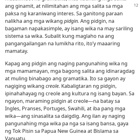
ang ginamit, at
nilimitahan ang mga salita sa mga
paksa ng karaniwang interes. Sa ganitong paraan
nalikha ang mga wikang
pidgin.
Ang pidgin, na
bagaman napakasimple, ay isang wika na may sariling
sistema sa wika. Subalit kung maglaho na ang
pangangailangan na lumikha rito, ito’y maaaring
mamatay.
Kapag ang pidgin ang naging pangunahing wika ng
mga mamamayan, mga bagong salita ang idinaragdag
at muling binabago ang gramatika. Ito sa gayon ay
nagiging wikang
creole.
Kabaligtaran ng pidgin,
ipinahahayag ng creole ang kultura ng isang bayan. Sa
ngayon, maraming pidgin at creole​—na batay sa
Ingles, Pranses, Portuges, Swahili, at iba pang mga
wika​—ang sinasalita sa daigdig. Ang ilan ay naging
pangunahing mga wika pa nga sa isang bansa, gaya
ng Tok Pisin sa Papua New Guinea at Bislama sa
Vanuatu.