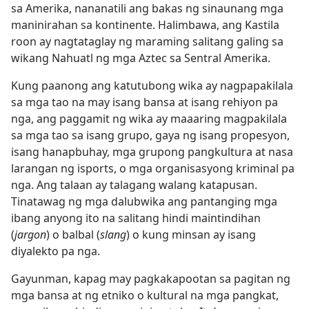
sa Amerika, nananatili ang bakas ng sinaunang mga
maninirahan sa kontinente. Halimbawa, ang Kastila
roon ay nagtataglay ng maraming salitang galing sa
wikang Nahuatl ng mga Aztec sa Sentral Amerika.
Kung paanong ang katutubong wika ay nagpapakilala
sa mga tao na may isang bansa at isang rehiyon pa
nga, ang paggamit ng wika ay maaaring magpakilala
sa mga tao sa isang grupo, gaya ng isang propesyon,
isang hanapbuhay, mga grupong pangkultura at nasa
larangan ng isports, o mga organisasyong kriminal pa
nga. Ang talaan ay talagang walang katapusan.
Tinatawag ng mga dalubwika ang pantanging mga
ibang anyong ito na salitang hindi maintindihan
(
jargon
) o balbal (
slang
) o kung minsan ay isang
diyalekto pa nga.
Gayunman, kapag may pagkakapootan sa pagitan ng
mga bansa at ng etniko o kultural na mga pangkat,