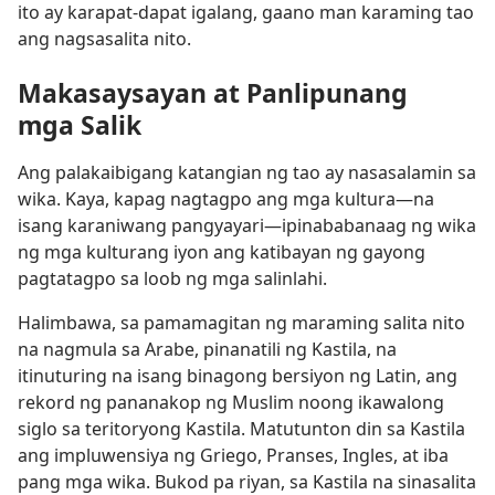
ito ay karapat-dapat igalang, gaano man karaming tao
ang nagsasalita nito.
Makasaysayan at Panlipunang
mga Salik
Ang palakaibigang katangian ng tao ay nasasalamin sa
wika. Kaya, kapag nagtagpo ang mga kultura​—na
isang karaniwang pangyayari​—ipinababanaag ng wika
ng mga kulturang iyon ang katibayan ng gayong
pagtatagpo sa loob ng mga salinlahi.
Halimbawa, sa pamamagitan ng maraming salita nito
na nagmula sa Arabe, pinanatili ng Kastila, na
itinuturing na isang binagong bersiyon ng Latin, ang
rekord ng pananakop ng Muslim noong ikawalong
siglo sa teritoryong Kastila. Matutunton din sa Kastila
ang impluwensiya ng Griego, Pranses, Ingles, at iba
pang mga wika. Bukod pa riyan, sa Kastila na sinasalita