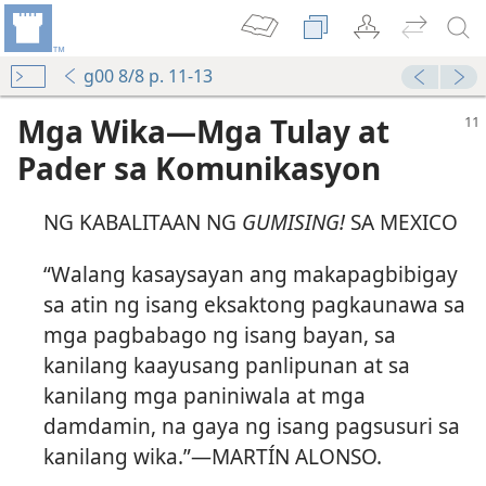
g00 8/8 p. 11-13
Mga Wika​—Mga Tulay at
Pader sa Komunikasyon
NG KABALITAAN NG
GUMISING!
SA MEXICO
“Walang kasaysayan ang makapagbibigay
sa atin ng isang eksaktong pagkaunawa sa
mga pagbabago ng isang bayan, sa
kanilang kaayusang panlipunan at sa
kanilang mga paniniwala at mga
damdamin, na gaya ng isang pagsusuri sa
kanilang wika.”​—MARTÍN ALONSO.