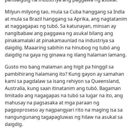
Milyun-milyong tao, mula sa Cuba hanggang sa India
at mula sa Brazil hanggang sa Aprika, ang nagtatanim
at naggagapas ng tubó. Sa katunayan, minsan ay
nangibabaw ang paggawa ng asukal bilang ang
pinakamalaki at pinakamaunlad na industriya sa
daigdig. Maaaring sabihin na hinubog ng tubó ang
daigdig na gaya ng ginawa ng iilang halaman lamang.
Gusto mo bang malaman ang higit pa hinggil sa
pambihirang halamang ito? Kung gayon ay samahan
kami sa pagdalaw sa isang rehiyon sa Queensland,
Australia, kung saan itinatanim ang tubó. Bagaman
limitado ang nagagapas na tubó sa lugar na ito, ang
mahusay na pagsasaka at mga paraan ng
pagpoproseso ay nagpangyari rito na maging isa sa
nangungunang tagapagluwas ng hilaw na asukal sa
daigdig.