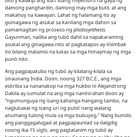
dito’y kalakip ang iba’t ibang miyembro na gaya ng
damong panghardin, damong may mga butil, at ang
makahoy na kawayan. Lahat ng halamang ito ay
gumagawa ng asukal sa kanilang mga dahon sa
pamamagitan ng proseso ng
photosynthesis.
Gayunman, naiiba ang tubó dahil sa napakaraming
asukal ang ginagawa nito at pagkatapos ay iniimbak
ito bilang matamis na katas sa mga himaymay ng mga
punò nito.
Ang pagpapatubo ng tubó ay kilalang-kilala sa
sinaunang India. Doon, noong 327 B.C.E., ang mga
eskriba sa nananakop na mga hukbo ni Alejandrong
Dakila ay sumulat na ang mga naninirahan doon ay
“ngumunguya ng isang kahanga-hangang tambo, na
nagluluwal ng isang uri ng pulot nang walang
anumang tulong mula sa mga bubuyog.” Nang bumilis
ang panggagalugad at pagpapaunlad sa daigdig
noong ika-15 siglo, ang pagtatanim ng tubó ay