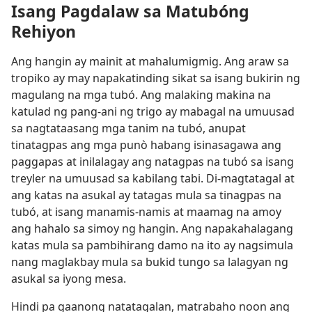
Isang Pagdalaw sa Matubóng
Rehiyon
Ang hangin ay mainit at mahalumigmig. Ang araw sa
tropiko ay may napakatinding sikat sa isang bukirin ng
magulang na mga tubó. Ang malaking makina na
katulad ng pang-ani ng trigo ay mabagal na umuusad
sa nagtataasang mga tanim na tubó, anupat
tinatagpas ang mga punò habang isinasagawa ang
paggapas at inilalagay ang natagpas na tubó sa isang
treyler na umuusad sa kabilang tabi. Di-magtatagal at
ang katas na asukal ay tatagas mula sa tinagpas na
tubó, at isang manamis-namis at maamag na amoy
ang hahalo sa simoy ng hangin. Ang napakahalagang
katas mula sa pambihirang damo na ito ay nagsimula
nang maglakbay mula sa bukid tungo sa lalagyan ng
asukal sa iyong mesa.
Hindi pa gaanong natatagalan, matrabaho noon ang