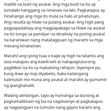
maliliit na butil ng asukal. Ang mga butil na ito ay
lumalaki hanggang sa ninanais na laki. Pagkatapos ay
hinahango ang mga ito mula sa halo at pinatutuyo.
Ang resulta ay hilaw na pulang asukal. Ang higit pang
pagpapadalisay ang magpapabago sa hilaw na asukal
na ito tungo sa pamilyar na dinalisay na puting asukal
na karaniwan nang matatagpuan ng marami sa mga
mesang kinakainan.
Marahil ang iyong tsaa o kape ay higit na tatamis ang
lasa matapos ang kawili-wili at nakapagtuturong
paglilibot na ito sa matubóng rehiyon. Siyempre pa,
kung ikaw ay may diyabetis, baka kailangang
kalimutan mo muna ang asukal at marahil ay gumamit
ng ipanghahalili.
Walang-alinlangan, tayo ay humanga sa dunong at
pagkamalikhain ng Isa na nagdisenyo at pagkatapos
ay nagpangyari na tumubo nang gayon karami ang