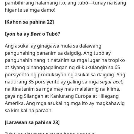
pambihirang halamang ito, ang tubó​—tunay na isang
higante sa mga damo!
[Kahon sa pahina 22]
Iyon ba ay
Beet
o Tubó?
Ang asukal ay ginagawa mula sa dalawang
pangunahing pananim sa daigdig. Ang tubó ay
pangunahin nang itinatanim sa mga lugar na tropiko
at siyang pinanggagalingan ng di-kukulangin sa 65
porsiyento ng produksiyon ng asukal sa daigdig. Ang
natitirang 35 porsiyento ay galing sa mga
sugar beet,
na itinatanim sa mga may mas malalamig na klima,
gaya ng Silangan at Kanlurang Europa at Hilagang
Amerika. Ang mga asukal ng mga ito ay magkahawig
sa kimikal na paraan.
[Larawan sa pahina 23]