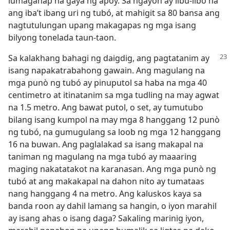
lumaganap na gaya ng apoy. Sa ngayon ay libu-libo na
ang iba’t ibang uri ng tubó, at mahigit sa 80 bansa ang
nagtutulungan upang makagapas ng mga isang
bilyong tonelada taun-taon.
Sa kalakhang bahagi ng daigdig, ang pagtatanim
ay
isang napakatrabahong gawain. Ang magulang na
mga punò ng tubó ay pinuputol sa haba na mga 40
centimetro at itinatanim sa mga tudling na may agwat
na 1.5 metro. Ang bawat putol, o set, ay tumutubo
bilang isang kumpol na may mga 8 hanggang 12 punò
ng tubó, na gumugulang sa loob ng mga 12 hanggang
16 na buwan. Ang paglalakad sa isang makapal na
taniman ng magulang na mga tubó ay maaaring
maging nakatatakot na karanasan. Ang mga punò ng
tubó at ang makakapal na dahon nito ay tumataas
nang hanggang 4 na metro. Ang kaluskos kaya sa
banda roon ay dahil lamang sa hangin, o iyon marahil
ay isang ahas o isang daga? Sakaling marinig iyon,