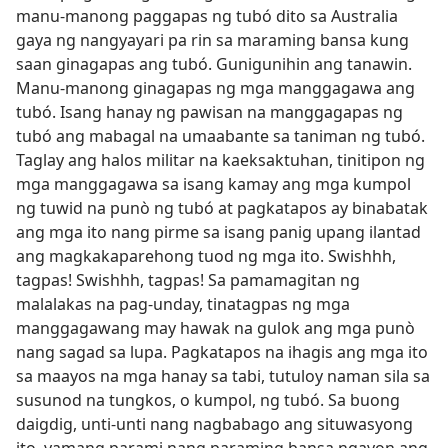
manu-manong paggapas ng tubó dito sa Australia
gaya ng nangyayari pa rin sa maraming bansa kung
saan ginagapas ang tubó. Gunigunihin ang tanawin.
Manu-manong ginagapas ng mga manggagawa ang
tubó. Isang hanay ng pawisan na manggagapas ng
tubó ang mabagal na umaabante sa taniman ng tubó.
Taglay ang halos militar na kaeksaktuhan, tinitipon ng
mga manggagawa sa isang kamay ang mga kumpol
ng tuwid na punò ng tubó at pagkatapos ay binabatak
ang mga ito nang pirme sa isang panig upang ilantad
ang magkakaparehong tuod ng mga ito. Swishhh,
tagpas! Swishhh, tagpas! Sa pamamagitan ng
malalakas na pag-unday, tinatagpas ng mga
manggagawang may hawak na gulok ang mga punò
nang sagad sa lupa. Pagkatapos na ihagis ang mga ito
sa maayos na mga hanay sa tabi, tutuloy naman sila sa
susunod na tungkos, o kumpol, ng tubó. Sa buong
daigdig, unti-unti nang nagbabago ang situwasyong
ito, yamang parami nang paraming bansa ngayon ang