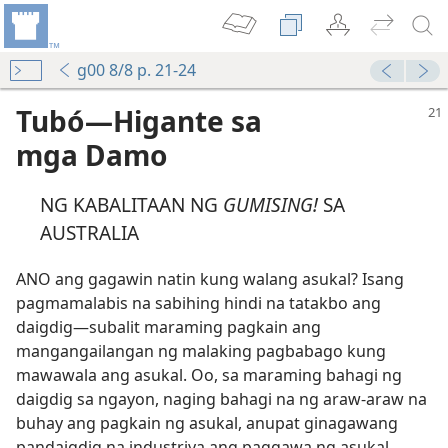
g00 8/8 p. 21-24
Tubó​—Higante sa
mga Damo
NG KABALITAAN NG
GUMISING!
SA
AUSTRALIA
ANO ang gagawin natin kung walang asukal? Isang
pagmamalabis na sabihing hindi na tatakbo ang
daigdig​—subalit maraming pagkain ang
mangangailangan ng malaking pagbabago kung
mawawala ang asukal. Oo, sa maraming bahagi ng
daigdig sa ngayon, naging bahagi na ng araw-araw na
buhay ang pagkain ng asukal, anupat ginagawang
pandaigdig na industriya ang paggawa ng asukal.