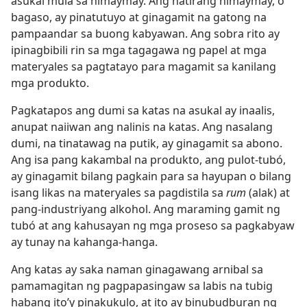
asukal mula sa himaymay. Ang natirang himaymay, o
bagaso, ay pinatutuyo at ginagamit na gatong na
pampaandar sa buong kabyawan. Ang sobra rito ay
ipinagbibili rin sa mga tagagawa ng papel at mga
materyales sa pagtatayo para magamit sa kanilang
mga produkto.
Pagkatapos ang dumi sa katas na asukal ay inaalis,
anupat naiiwan ang nalinis na katas. Ang nasalang
dumi, na tinatawag na putik, ay ginagamit sa abono.
Ang isa pang kakambal na produkto, ang pulot-tubó,
ay ginagamit bilang pagkain para sa hayupan o bilang
isang likas na materyales sa pagdistila sa
rum
(alak) at
pang-industriyang alkohol. Ang maraming gamit ng
tubó at ang kahusayan ng mga proseso sa pagkabyaw
ay tunay na kahanga-hanga.
Ang katas ay saka naman ginagawang arnibal sa
pamamagitan ng pagpapasingaw sa labis na tubig
habang ito’y pinakukulo, at ito ay binubudburan ng