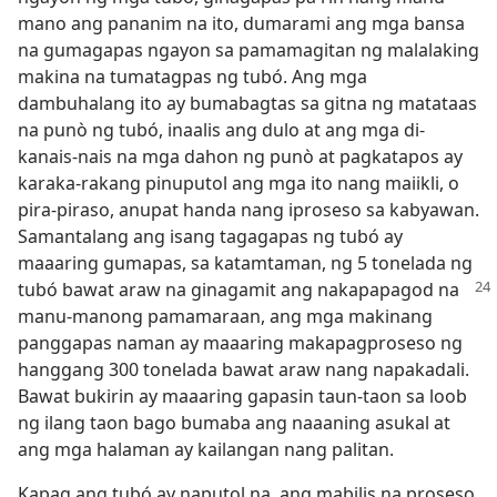
mano ang pananim na ito, dumarami ang mga bansa
na gumagapas ngayon sa pamamagitan ng malalaking
makina na tumatagpas ng tubó. Ang mga
dambuhalang ito ay bumabagtas sa gitna ng matataas
na punò ng tubó, inaalis ang dulo at ang mga di-
kanais-nais na mga dahon ng punò at pagkatapos ay
karaka-rakang pinuputol ang mga ito nang maiikli, o
pira-piraso, anupat handa nang iproseso sa kabyawan.
Samantalang ang isang tagagapas ng tubó ay
maaaring gumapas, sa katamtaman, ng 5 tonelada ng
tubó bawat araw
na ginagamit ang nakapapagod na
manu-manong pamamaraan, ang mga makinang
panggapas naman ay maaaring makapagproseso ng
hanggang 300 tonelada bawat araw nang napakadali.
Bawat bukirin ay maaaring gapasin taun-taon sa loob
ng ilang taon bago bumaba ang naaaning asukal at
ang mga halaman ay kailangan nang palitan.
Kapag ang tubó ay naputol na, ang mabilis na proseso