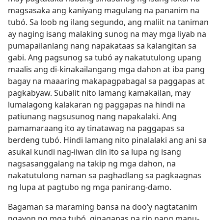
magsasaka ang kaniyang magulang na pananim na
tubó. Sa loob ng ilang segundo, ang maliit na taniman
ay naging isang malaking sunog na may mga liyab na
pumapailanlang nang napakataas sa kalangitan sa
gabi. Ang pagsunog sa tubó ay nakatutulong upang
maalis ang di-kinakailangang mga dahon at iba pang
bagay na maaaring makapagpabagal sa paggapas at
pagkabyaw. Subalit nito lamang kamakailan, may
lumalagong kalakaran ng paggapas na hindi na
patiunang nagsusunog nang napakalaki. Ang
pamamaraang ito ay tinatawag na paggapas sa
berdeng tubó. Hindi lamang nito pinalalaki ang ani sa
asukal kundi nag-iiwan din ito sa lupa ng isang
nagsasanggalang na takip ng mga dahon, na
nakatutulong naman sa paghadlang sa pagkaagnas
ng lupa at pagtubo ng mga panirang-damo.
Bagaman sa maraming bansa na doo’y nagtatanim
ngayon ng mga tubó, ginagapas pa rin nang manu-