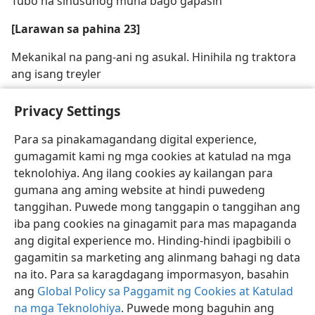
Tubó na sinusunog muna bago gapasin
[Larawan sa pahina 23]
Mekanikal na pang-ani ng asukal. Hinihila ng traktora
ang isang treyler
[Picture Credit Line sa pahina 21]
Privacy Settings
Lahat ng larawan sa pahina 21-4: Queensland Sugar
Para sa pinakamagandang digital experience,
Corporation
gumagamit kami ng mga cookies at katulad na mga
teknolohiya. Ang ilang cookies ay kailangan para
gumana ang aming website at hindi puwedeng
tanggihan. Puwede mong tanggapin o tanggihan ang
iba pang cookies na ginagamit para mas mapaganda
ang digital experience mo. Hinding-hindi ipagbibili o
gagamitin sa marketing ang alinmang bahagi ng data
na ito. Para sa karagdagang impormasyon, basahin
ang
Global Policy sa Paggamit ng Cookies at Katulad
na mga Teknolohiya
. Puwede mong baguhin ang