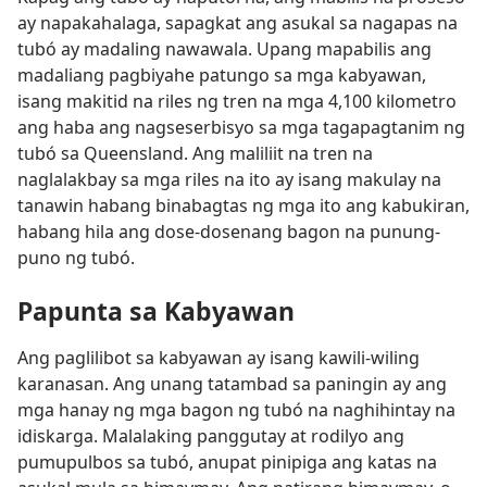
ay napakahalaga, sapagkat ang asukal sa nagapas na
tubó ay madaling nawawala. Upang mapabilis ang
madaliang pagbiyahe patungo sa mga kabyawan,
isang makitid na riles ng tren na mga 4,100 kilometro
ang haba ang nagseserbisyo sa mga tagapagtanim ng
tubó sa Queensland. Ang maliliit na tren na
naglalakbay sa mga riles na ito ay isang makulay na
tanawin habang binabagtas ng mga ito ang kabukiran,
habang hila ang dose-dosenang bagon na punung-
puno ng tubó.
Papunta sa Kabyawan
Ang paglilibot sa kabyawan ay isang kawili-wiling
karanasan. Ang unang tatambad sa paningin ay ang
mga hanay ng mga bagon ng tubó na naghihintay na
idiskarga. Malalaking panggutay at rodilyo ang
pumupulbos sa tubó, anupat pinipiga ang katas na