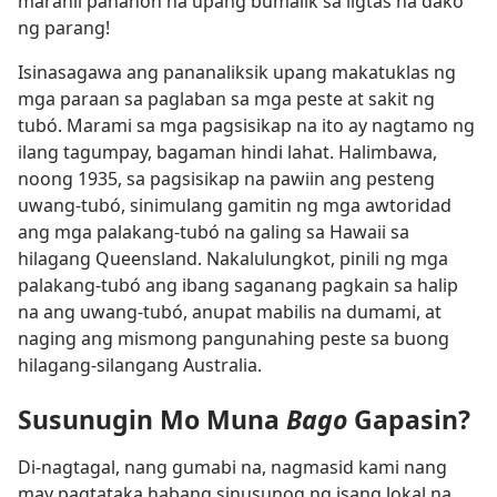
marahil panahon na upang bumalik sa ligtas na dako
ng parang!
Isinasagawa ang pananaliksik upang makatuklas ng
mga paraan sa paglaban sa mga peste at sakit ng
tubó. Marami sa mga pagsisikap na ito ay nagtamo ng
ilang tagumpay, bagaman hindi lahat. Halimbawa,
noong 1935, sa pagsisikap na pawiin ang pesteng
uwang-tubó, sinimulang gamitin ng mga awtoridad
ang mga palakang-tubó na galing sa Hawaii sa
hilagang Queensland. Nakalulungkot, pinili ng mga
palakang-tubó ang ibang saganang pagkain sa halip
na ang uwang-tubó, anupat mabilis na dumami, at
naging ang mismong pangunahing peste sa buong
hilagang-silangang Australia.
Susunugin Mo Muna
Bago
Gapasin?
Di-nagtagal, nang gumabi na, nagmasid kami nang
may pagtataka habang sinusunog ng isang lokal na