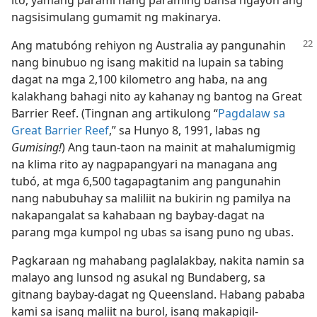
nagsisimulang gumamit ng makinarya.
Ang matubóng rehiyon ng Australia ay pangunahin
nang binubuo ng isang makitid na lupain sa tabing
dagat na mga 2,100 kilometro ang haba, na ang
kalakhang bahagi nito ay kahanay ng bantog na Great
Barrier Reef. (Tingnan ang artikulong “
Pagdalaw sa
Great Barrier Reef
,” sa Hunyo 8, 1991, labas ng
Gumising!
) Ang taun-taon na mainit at mahalumigmig
na klima rito ay nagpapangyari na managana ang
tubó, at mga 6,500 tagapagtanim ang pangunahin
nang nabubuhay sa maliliit na bukirin ng pamilya na
nakapangalat sa kahabaan ng baybay-dagat na
parang mga kumpol ng ubas sa isang puno ng ubas.
Pagkaraan ng mahabang paglalakbay, nakita namin sa
malayo ang lunsod ng asukal ng Bundaberg, sa
gitnang baybay-dagat ng Queensland. Habang pababa
kami sa isang maliit na burol, isang makapigil-