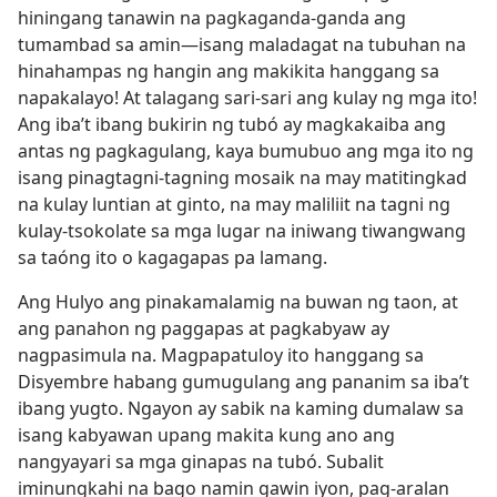
hiningang tanawin na pagkaganda-ganda ang
tumambad sa amin​—isang maladagat na tubuhan na
hinahampas ng hangin ang makikita hanggang sa
napakalayo! At talagang sari-sari ang kulay ng mga ito!
Ang iba’t ibang bukirin ng tubó ay magkakaiba ang
antas ng pagkagulang, kaya bumubuo ang mga ito ng
isang pinagtagni-tagning mosaik na may matitingkad
na kulay luntian at ginto, na may maliliit na tagni ng
kulay-tsokolate sa mga lugar na iniwang tiwangwang
sa taóng ito o kagagapas pa lamang.
Ang Hulyo ang pinakamalamig na buwan ng taon, at
ang panahon ng paggapas at pagkabyaw ay
nagpasimula na. Magpapatuloy ito hanggang sa
Disyembre habang gumugulang ang pananim sa iba’t
ibang yugto. Ngayon ay sabik na kaming dumalaw sa
isang kabyawan upang makita kung ano ang
nangyayari sa mga ginapas na tubó. Subalit
iminungkahi na bago namin gawin iyon, pag-aralan