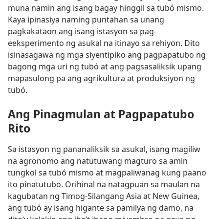
muna namin ang isang bagay hinggil sa tubó mismo.
Kaya ipinasiya naming puntahan sa unang
pagkakataon ang isang istasyon sa pag-
eeksperimento ng asukal na itinayo sa rehiyon. Dito
isinasagawa ng mga siyentipiko ang pagpapatubo ng
bagong mga uri ng tubó at ang pagsasaliksik upang
mapasulong pa ang agrikultura at produksiyon ng
tubó.
Ang Pinagmulan at Pagpapatubo
Rito
Sa istasyon ng pananaliksik sa asukal, isang magiliw
na agronomo ang natutuwang magturo sa amin
tungkol sa tubó mismo at magpaliwanag kung paano
ito pinatutubo. Orihinal na natagpuan sa maulan na
kagubatan ng Timog-Silangang Asia at New Guinea,
ang tubó ay isang higante sa pamilya ng damo, na