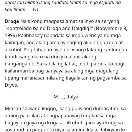
oorasyon bilang isang sandata laban sa mga espiritu ng
kadiliman.”​—ED.
Droga
Nais kong magpasalamat sa inyo sa seryeng
“Kontrolado ba ng Droga ang Daigdig?” (Nobyembre 8,
1999) Palibhasa’y napadala sa impluwensiya ng mga
kaibigan, ang aking ama ay naging alipin ng droga at
alkohol. Ang tahanan ay hindi isang dakong kanlungan
kundi isang dako na doo’y malimit akong
nanganganib. Sa kabila ng lahat, hindi pa rin ako titigil
kailanman sa pag-aanyaya sa aking mga magulang
upang maranasan nila ang kagalakan ng pagsamba sa
Diyos.
M. L., Italya
Minsan sa isang linggo, isang pulis ang dumarating sa
aming paaralan at nagpapahayag tungkol sa mga
bagay na gaya ng droga at alkohol. Ipinasiya kong sa
susunod na pagpunta niya sa aming klase, bibigyan ko