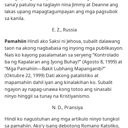
sana’y patuloy na taglayin nina Jimmy at Deanne ang
lakas upang mapagtagumpayan ang mga pagsubok
sa kanila.
E. Z., Russia
Pamahiin
Hindi ako Saksi ni Jehova, subalit dalawang
taon na akong nagbabasa ng inyong mga publikasyon.
Nais ko kayong pasalamatan sa seryeng “Kontrolado
ba ng Kapalaran ang Iyong Buhay?” (Agosto 8, 1999) at
“Mga Pamahiin​—Bakit Lubhang Mapanganib?”
(Oktubre 22, 1999) Dati akong patalistiko at
mapamahiin dahil iyan ang kinalakihan ko. Subalit
ngayon ay napag-unawa kong totoo ang sinasabi
ninyo hinggil sa tunay na Kristiyanismo.
N. D., Pransiya
Hindi ko nagustuhan ang mga artikulo ninyo tungkol
sa pamahiin. Ako’y isang debotong Romano Katoliko,