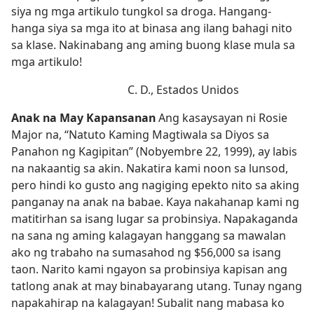
siya ng mga artikulo tungkol sa droga. Hangang-
hanga siya sa mga ito at binasa ang ilang bahagi nito
sa klase. Nakinabang ang aming buong klase mula sa
mga artikulo!
C. D., Estados Unidos
Anak na May Kapansanan
Ang kasaysayan ni Rosie
Major na, “Natuto Kaming Magtiwala sa Diyos sa
Panahon ng Kagipitan” (Nobyembre 22, 1999), ay labis
na nakaantig sa akin. Nakatira kami noon sa lunsod,
pero hindi ko gusto ang nagiging epekto nito sa aking
panganay na anak na babae. Kaya nakahanap kami ng
matitirhan sa isang lugar sa probinsiya. Napakaganda
na sana ng aming kalagayan hanggang sa mawalan
ako ng trabaho na sumasahod ng $56,000 sa isang
taon. Narito kami ngayon sa probinsiya kapisan ang
tatlong anak at may binabayarang utang. Tunay ngang
napakahirap na kalagayan! Subalit nang mabasa ko