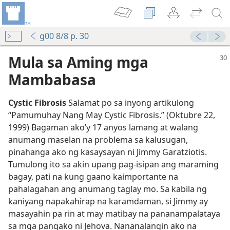
g00 8/8 p. 30
Mula sa Aming mga
Mambabasa
Cystic Fibrosis
Salamat po sa inyong artikulong
“Pamumuhay Nang May Cystic Fibrosis.” (Oktubre 22,
1999) Bagaman ako’y 17 anyos lamang at walang
anumang maselan na problema sa kalusugan,
pinahanga ako ng kasaysayan ni Jimmy Garatziotis.
Tumulong ito sa akin upang pag-isipan ang maraming
bagay, pati na kung gaano kaimportante na
pahalagahan ang anumang taglay mo. Sa kabila ng
kaniyang napakahirap na karamdaman, si Jimmy ay
masayahin pa rin at may matibay na pananampalataya
ng Pamahiin?
sa mga pangako ni Jehova. Nananalangin ako na