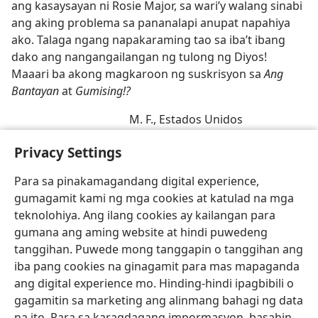
ang kasaysayan ni Rosie Major, sa wari’y walang sinabi
ang aking problema sa pananalapi anupat napahiya
ako. Talaga ngang napakaraming tao sa iba’t ibang
dako ang nangangailangan ng tulong ng Diyos!
Maaari ba akong magkaroon ng suskrisyon sa
Ang
Bantayan
at
Gumising!?
M. F., Estados Unidos
Nagagalak kaming pagbigyan ang kahilingang ito ng
Privacy Settings
mambabasa.​—ED.
Para sa pinakamagandang digital experience,
gumagamit kami ng mga cookies at katulad na mga
teknolohiya. Ang ilang cookies ay kailangan para
gumana ang aming website at hindi puwedeng
tanggihan. Puwede mong tanggapin o tanggihan ang
Tagalog
I-share
Gusto Mong Setting
iba pang cookies na ginagamit para mas mapaganda
Copyright
© 2026 Watch Tower Bible and Tract Society of Pennsylvania
ang digital experience mo. Hinding-hindi ipagbibili o
Kasunduan sa Paggamit
Patakaran sa Privacy
Privacy Settings
Mag-Log In
JW.ORG
gagamitin sa marketing ang alinmang bahagi ng data
na ito. Para sa karagdagang impormasyon, basahin