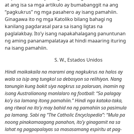
at ang isa sa mga artikulo ay bumabanggit na ang
“pagkukrus” ng mga pasahero ay isang pamahiin.
Ginagawa ito ng mga Katoliko bilang bahagi ng
kanilang pagdarasal para sa isang ligtas na
paglalakbay. Ito’y isang napakahalagang panuntunan
ng aming pananampalataya at hindi maaaring ituring
na isang pamahiin.
S. W., Estados Unidos
Hindi maikakaila na marami ang nagkukrus na halos ay
wala sa isip ang tungkol sa debosyon sa relihiyon. Nang
tanungin kung bakit siya nagkrus sa palaruan, inamin ng
isang Australianong manlalaro ng football: “Sa palagay
ko’y isa lamang itong pamahiin.” Hindi nga kataka-taka,
ang ritwal na ito’y may bahid na ng pamahiin sa pasimula
pa lamang. Sabi ng “The Catholic Encyclopedia”: “Mula pa
noong pinakamaagang panahon, ito’y ginagamit na sa
lahat ng pagpapalayas sa masasamang espiritu at pag-