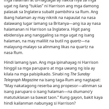
mga halaman at di-nagtagal ay nakita niya sa mga
ugat ng ilang “tuklas” ni Harrison ang mga damong
palasak sa Inglatera subalit pambihira sa Rum. Ang
ibang halaman ay may niknik na napaulat na nasa
dalawang lugar lamang sa Britanya​—ang isa ay nasa
halamanan ni Harrison sa Inglatera. Higit pang
ebidensiya ang nanggaling sa mga ugat ng isang
halaman, na may maliliit na butil ng
quartz
​—na
malayung-malayo sa alinmang likas na quartz na
nasa Rum.
Hindi lamang iyan. Ang mga ipinahayag ni Harrison
hinggil sa mga paruparo at mga uwang ng isla ay
kilala na mga palsipikado. Sinabi ng
The Sunday
Telegraph Magazine
na isang taga-Rum ang nagtapat:
“May nakatagong reserba ang propesor​—alinman sa
isang paruparo o isang halaman​—na diumano’y
matutuklasan sa bawat taon.” Kung gayon, bakit kaya
hindi kailanman nabunyag si Harrison?