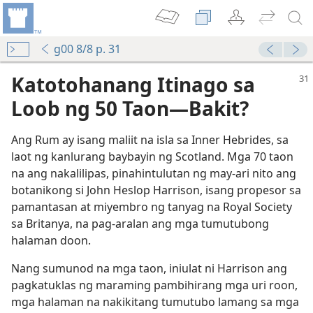
g00 8/8 p. 31
Katotohanang Itinago sa
Loob ng 50 Taon​—Bakit?
Ang Rum ay isang maliit na isla sa Inner Hebrides, sa
laot ng kanlurang baybayin ng Scotland. Mga 70 taon
na ang nakalilipas, pinahintulutan ng may-ari nito ang
botanikong si John Heslop Harrison, isang propesor sa
lema sa Longhitud”
pamantasan at miyembro ng tanyag na Royal Society
sa Britanya, na pag-aralan ang mga tumutubong
halaman doon.
Nang sumunod na mga taon, iniulat ni Harrison ang
pagkatuklas ng maraming pambihirang mga uri roon,
gong mga Gamot
mga halaman na nakikitang tumutubo lamang sa mga