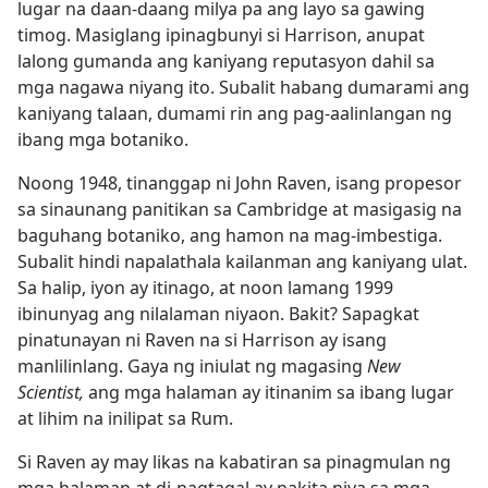
lugar na daan-daang milya pa ang layo sa gawing
timog. Masiglang ipinagbunyi si Harrison, anupat
lalong gumanda ang kaniyang reputasyon dahil sa
mga nagawa niyang ito. Subalit habang dumarami ang
kaniyang talaan, dumami rin ang pag-aalinlangan ng
ibang mga botaniko.
Noong 1948, tinanggap ni John Raven, isang propesor
sa sinaunang panitikan sa Cambridge at masigasig na
baguhang botaniko, ang hamon na mag-imbestiga.
Subalit hindi napalathala kailanman ang kaniyang ulat.
Sa halip, iyon ay itinago, at noon lamang 1999
ibinunyag ang nilalaman niyaon. Bakit? Sapagkat
pinatunayan ni Raven na si Harrison ay isang
manlilinlang. Gaya ng iniulat ng magasing
New
Scientist,
ang mga halaman ay itinanim sa ibang lugar
at lihim na inilipat sa Rum.
Si Raven ay may likas na kabatiran sa pinagmulan ng