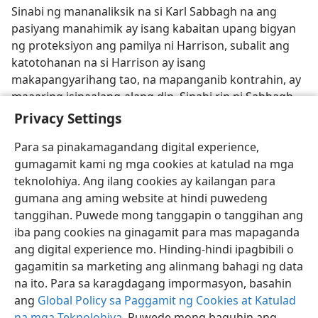
Sinabi ng mananaliksik na si Karl Sabbagh na ang
pasiyang manahimik ay isang kabaitan upang bigyan
ng proteksiyon ang pamilya ni Harrison, subalit ang
katotohanan na si Harrison ay isang
makapangyarihang tao, na mapanganib kontrahin, ay
maaaring isinaalang-alang din. Sinabi rin ni Sabbagh
na ang pagbubunyag dito “ay maaaring nakasamâ sa
Privacy Settings
reputasyon ng buong propesyon ng botanika.”
Para sa pinakamagandang digital experience,
gumagamit kami ng mga cookies at katulad na mga
teknolohiya. Ang ilang cookies ay kailangan para
gumana ang aming website at hindi puwedeng
tanggihan. Puwede mong tanggapin o tanggihan ang
Tagalog
I-share
Gusto Mong Setting
iba pang cookies na ginagamit para mas mapaganda
Copyright
© 2026 Watch Tower Bible and Tract Society of Pennsylvania
ang digital experience mo. Hinding-hindi ipagbibili o
Kasunduan sa Paggamit
Patakaran sa Privacy
Privacy Settings
Mag-Log In
JW.ORG
gagamitin sa marketing ang alinmang bahagi ng data
na ito. Para sa karagdagang impormasyon, basahin
ang
Global Policy sa Paggamit ng Cookies at Katulad
na mga Teknolohiya
. Puwede mong baguhin ang