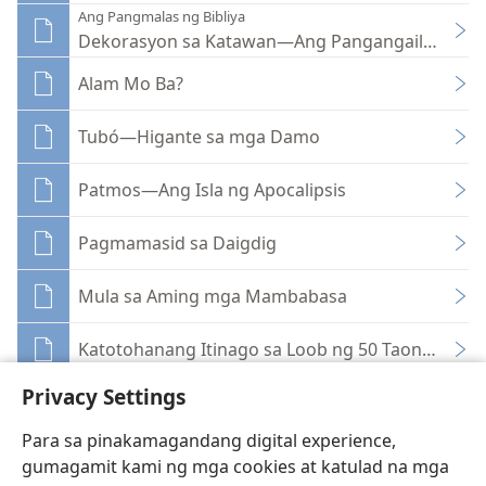
Ang Pangmalas ng Bibliya
Dekorasyon sa Katawan—Ang Pangangailangan 
Alam Mo Ba?
Tubó—Higante sa mga Damo
Patmos—Ang Isla ng Apocalipsis
Pagmamasid sa Daigdig
Mula sa Aming mga Mambabasa
Katotohanang Itinago sa Loob ng 50 Taon—Bakit
Privacy Settings
Ang Paghahanap ng Isang Kabataan ng Kaalama
Para sa pinakamagandang digital experience,
gumagamit kami ng mga cookies at katulad na mga