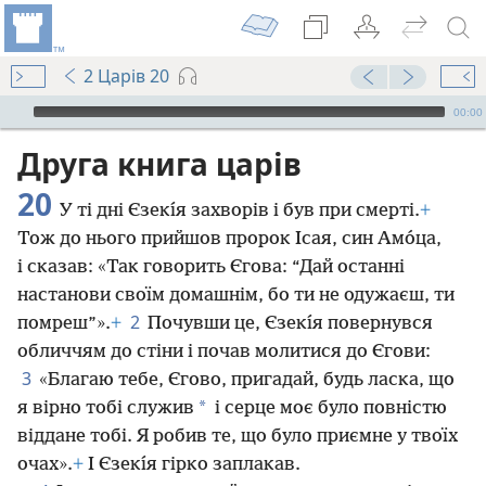
2 Царів 20
Audio Player
00:00
Друга книга царів
20
У ті дні Єзекı́я захворів і був при смерті.
+
Тож до нього прийшов пророк Ісая, син Амо́ца,
і сказав: «Так говорить Єгова: “Дай останні
настанови своїм домашнім, бо ти не одужаєш, ти
2
помреш”».
+
Почувши це, Єзекı́я повернувся
обличчям до стіни і почав молитися до Єгови:
3
«Благаю тебе, Єгово, пригадай, будь ласка, що
*
я вірно тобі служив
і серце моє було повністю
віддане тобі. Я робив те, що було приємне у твоїх
очах».
+
І Єзекı́я гірко заплакав.