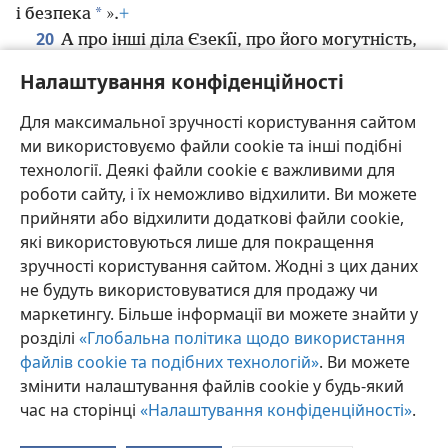
*
і безпека
».
+
20
А про інші діла Єзекı́ї, про його могутність,
про те, як він зробив ставок
+
і водогін та провів
Налаштування конфіденційності
у місто воду,
+
записано в літописі Юдиних царів.
21
Коли Єзекı́я спочив зі своїми прабатьками,
+
Для максимальної зручності користування сайтом
замість нього зацарював його син Манасı́я.
+
ми використовуємо файли cookie та інші подібні
технології. Деякі файли cookie є важливими для
роботи сайту, і їх неможливо відхилити. Ви можете
прийняти або відхилити додаткові файли cookie,
які використовуються лише для покращення
Українська
Поділитись
Налаштування
зручності користування сайтом. Жодні з цих даних
Copyright
© 2026 Watch Tower Bible and Tract Society of Pennsylvania
не будуть використовуватися для продажу чи
Умови використання
Політика конфіденційності
маркетингу. Більше інформації ви можете знайти у
Параметри конфіденційності
Увійти
JW.ORG
розділі
«Глобальна політика щодо використання
файлів cookie та подібних технологій»
. Ви можете
змінити налаштування файлів cookie у будь-який
час на сторінці
«Налаштування конфіденційності»
.