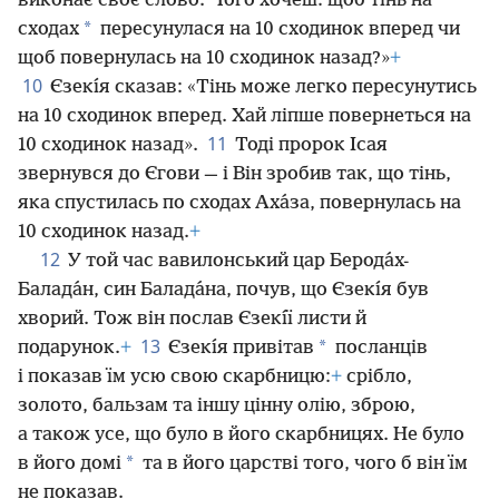
виконає своє слово. Чого хочеш: щоб тінь на
*
сходах
пересунулася на 10 сходинок вперед чи
щоб повернулась на 10 сходинок назад?»
+
10
Єзекı́я сказав: «Тінь може легко пересунутись
на 10 сходинок вперед. Хай ліпше повернеться на
11
10 сходинок назад».
Тоді пророк Ісая
звернувся до Єгови — і Він зробив так, що тінь,
яка спустилась по сходах Аха́за, повернулась на
10 сходинок назад.
+
12
У той час вавилонський цар Берода́х-
Балада́н, син Балада́на, почув, що Єзекı́я був
хворий. Тож він послав Єзекı́ї листи й
13
*
подарунок.
+
Єзекı́я привітав
посланців
і показав їм усю свою скарбницю:
+
срібло,
золото, бальзам та іншу цінну олію, зброю,
а також усе, що було в його скарбницях. Не було
*
в його домі
та в його царстві того, чого б він їм
не показав.