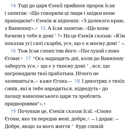
14
Тоді до царя Єзекı́ї прийшов пророк Ісая
і запитав: «Що говорили ці люди і звідки вони
приходили?» Єзекı́я ж відповів: «З далекого краю,
15
з Вавилону».
+
А Ісая запитав: «Що вони
*
бачили у тебе в домі
?» На це Єзекı́я сказав: «Я їм
*
показав усі свої скарби, усе, що є в моєму домі
».
16
Тож Ісая сповістив його: «Послухай слово
17
Єгови:
+
“Ось надходять дні, коли до Вавилону
*
заберуть усе,
+
що є у твоєму домі
, все, що
нагромадили твої прабатьки. Нічого не
18
залишиться,— каже Єгова.—
І декотрих з твоїх
синів, які в тебе народяться, відведуть
+
до
палацу вавилонського царя та зроблять
придворними”».
+
19
Почувши це, Єзекı́я сказав Ісаї: «Слово
Єгови, яке ти передав мені, добре,
+
— і додав: —
*
Добре, якщо за мого життя
буде спокій