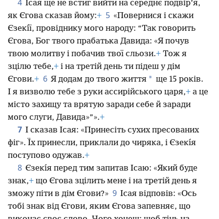
4
Ісая ще не встиг вийти на середнє подвір’я,
5
як Єгова сказав йому:
+
«Повернися і скажи
Єзекı́ї, провіднику мого народу: “Так говорить
Єгова, Бог твого прабатька Давида: «Я почув
твою молитву і побачив твої сльози.
+
Тож я
зцілю тебе,
+
і на третій день ти підеш у дім
6
*
Єгови.
+
Я додам до твого життя
ще 15 років.
І я визволю тебе з руки ассирійського царя,
+
а це
місто захищу та врятую заради себе й заради
мого слуги, Давида»”».
+
7
І сказав Ісая: «Принесіть сухих пресованих
фіг». Їх принесли, приклали до чиряка, і Єзекı́я
поступово одужав.
+
8
Єзекı́я перед тим запитав Ісаю: «Який буде
знак,
+
що Єгова зцілить мене і на третій день я
9
зможу піти в дім Єгови?»
Ісая відповів: «Ось
тобі знак від Єгови, яким Єгова запевняє, що