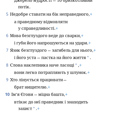
джерело мудрості — то бризкотливий
потік.
5
Недобре ставати на бік неправедного,
+
а праведному відмовляти
у справедливості.
+
6
Мова безглуздого веде до сварки,
+
і губи його напрошуються на удари.
+
7
Язик безглуздого — загибель для нього,
+
*
і його уста — пастка на його життя
.
8
*
Слова наклепника наче ласощі
,
+
вони легко потрапляють у шлунок.
+
9
Хто лінується працювати —
брат нищителю.
+
10
Ім’я Єгови — міцна башта,
+
втікає до неї праведник і знаходить
*
захист
.
+