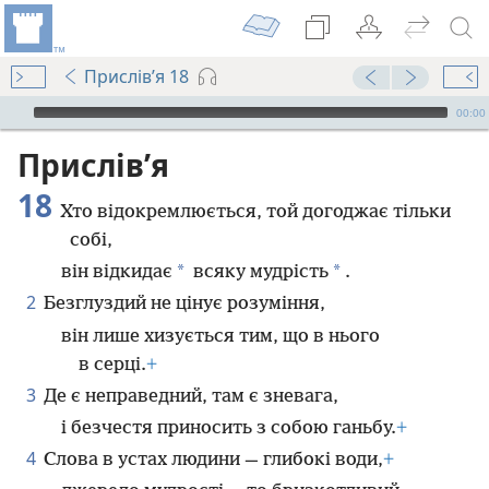
Прислів’я 18
Audio Player
00:00
Прислів’я
18
Хто відокремлюється, той догоджає тільки
собі,
*
*
він відкидає
всяку мудрість
.
2
Безглуздий не цінує розуміння,
він лише хизується тим, що в нього
в серці.
+
3
Де є неправедний, там є зневага,
і безчестя приносить з собою ганьбу.
+
4
Слова в устах людини — глибокі води,
+