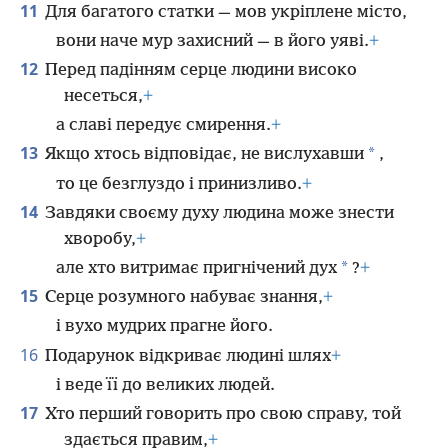
11
Для багатого статки — мов укріплене місто,
вони наче мур захисний — в його уяві.
+
12
Перед падінням серце людини високо
несеться,
+
а славі передує смирення.
+
13
*
Якщо хтось відповідає, не вислухавши
,
то це безглуздо і принизливо.
+
14
Завдяки своєму духу людина може знести
хворобу,
+
*
але хто витримає пригнічений дух
?
+
15
Серце розумного набуває знання,
+
і вухо мудрих прагне його.
16
Подарунок відкриває людині шлях
+
і веде її до великих людей.
17
Хто перший говорить про свою справу, той
здається правим,
+