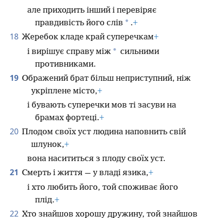
але приходить інший і перевіряє
*
правдивість його слів
.
+
18
Жеребок кладе край суперечкам
+
*
і вирішує справу між
сильними
противниками.
19
Ображений брат більш неприступний, ніж
укріплене місто,
+
і бувають суперечки мов ті засуви на
брамах фортеці.
+
20
Плодом своїх уст людина наповнить свій
шлунок,
+
вона насититься з плоду своїх уст.
21
Смерть і життя — у владі язика,
+
і хто любить його, той споживає його
плід.
+
22
Хто знайшов хорошу дружину, той знайшов