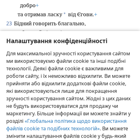
добро
+
*
та отримав ласку
від Єгови.
+
23
Бідний говорить благально,
а багатий відповідає суворо.
Налаштування конфіденційності
24
Деякі приятелі готові знищити один одного,
+
але буває друг, більше прив’язаний, ніж
Для максимальної зручності користування сайтом
брат.
+
ми використовуємо файли cookie та інші подібні
технології. Деякі файли cookie є важливими для
роботи сайту, і їх неможливо відхилити. Ви можете
прийняти або відхилити додаткові файли cookie,
які використовуються лише для покращення
Українська
Поділитись
Налаштування
зручності користування сайтом. Жодні з цих даних
Copyright
© 2026 Watch Tower Bible and Tract Society of Pennsylvania
не будуть використовуватися для продажу чи
Умови використання
Політика конфіденційності
маркетингу. Більше інформації ви можете знайти у
Параметри конфіденційності
Увійти
JW.ORG
розділі
«Глобальна політика щодо використання
файлів cookie та подібних технологій»
. Ви можете
змінити налаштування файлів cookie у будь-який