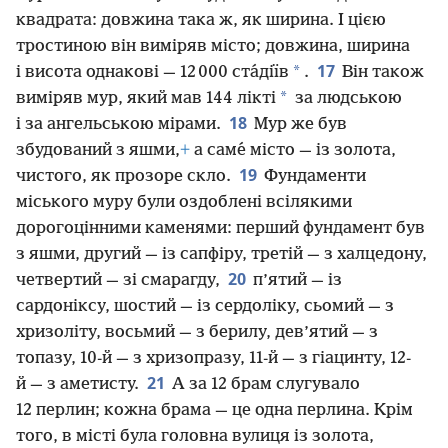
квадрата: довжина така ж, як ширина. І цією
тростиною він виміряв місто; довжина, ширина
17
*
і висота однакові — 12 000 ста́діїв
.
Він також
*
виміряв мур, який мав 144 лікті
за людською
18
і за ангельською мірами.
Мур же був
збудований з яшми,
+
а саме́ місто — із золота,
19
чистого, як прозоре скло.
Фундаменти
міського муру були оздоблені всілякими
дорогоцінними каменями: перший фундамент був
з яшми, другий — із сапфіру, третій — з халцедону,
20
четвертий — зі смарагду,
п’ятий — із
сардоніксу, шостий — із сердоліку, сьомий — з
хризоліту, восьмий — з берилу, дев’ятий — з
топазу, 10-й — з хризопразу, 11-й — з гіацинту, 12-
21
й — з аметисту.
А за 12 брам слугувало
12 перлин; кожна брама — це одна перлина. Крім
того, в місті була головна вулиця із золота,