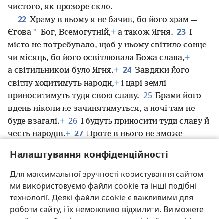
чистого, як прозоре скло.
22
Храму в ньому я не бачив, бо його храм —
23
*
Єгова
Бог, Всемогутній,
+
а також Ягня.
І
місто не потребувало, щоб у ньому світило сонце
чи місяць, бо його освітлювала Божа слава,
+
24
а світильником було Ягня.
+
Завдяки його
світлу ходитимуть народи,
+
і царі землі
25
приноситимуть туди свою славу.
Брами його
вдень ніколи не зачинятимуться, а ночі там не
26
буде взагалі.
+
І будуть приносити туди славу й
27
честь народів.
+
Проте в нього не зможе
потрапити жодна опоганена річ і не увійде жоден,
Налаштування конфіденційності
хто чинить мерзоту і вдається до обману.
+
Туди
ввійдуть лише ті, хто записаний до сувою життя,
Для максимальної зручності користування сайтом
який належить Ягняті.
+
ми використовуємо файли cookie та інші подібні
технології. Деякі файли cookie є важливими для
роботи сайту, і їх неможливо відхилити. Ви можете