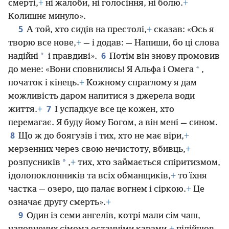
смерті,
+
ні жалоби, ні голосіння, ні болю.
+
Колишнє минуло».
5
А той, хто сидів на престолі,
+
сказав: «Ось я
творю все нове,
+
— і додав: — Напиши, бо ці слова
6
*
надійні
і правдиві».
Потім він знову промовив
*
до мене: «Вони сповнились! Я Альфа і Омега
,
початок і кінець.
+
Кожному спраглому я дам
можливість даром напитися з джерела води
7
життя.
+
І успадкує все це кожен, хто
перемагає. Я буду йому Богом, а він мені — сином.
8
Що ж до боягузів і тих, хто не має віри,
+
мерзенних через свою нечистоту, вбивць,
+
*
розпусників
,
+
тих, хто займається спіритизмом,
ідолопоклонників та всіх обманщиків,
+
то їхня
частка — озеро, що палає вогнем і сіркою.
+
Це
означає другу смерть».
+
9
Один із семи ангелів, котрі мали сім чаш,