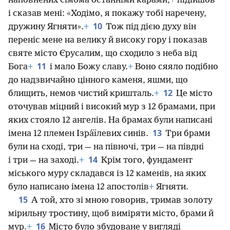
наповнених сімома останніми карами,
+
підійшов
і сказав мені: «Ходімо, я покажу тобі наречену,
10
дружину Ягняти».
+
Тож під дією духу він
переніс мене на велику й високу гору і показав
святе місто Єрусалим, що сходило з неба від
11
Бога
+
і мало Божу славу.
+
Воно сяяло подібно
до надзвичайно цінного каменя, яшми, що
12
блищить, немов чистий кришталь.
+
Це місто
оточував міцний і високий мур з 12 брамами, при
яких стояло 12 ангелів. На брамах були написані
13
імена 12 племен Ізра́їлевих синів.
Три брами
були на сході, три — на півночі, три — на півдні
14
і три — на заході.
+
Крім того, фундамент
міського муру складався із 12 каменів, на яких
було написано імена 12 апостолів
+
Ягняти.
15
А той, хто зі мною говорив, тримав золоту
мірильну тростину, щоб виміряти місто, брами й
16
мур.
+
Місто було збудоване у вигляді