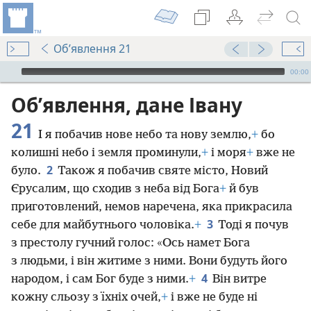
Об’явлення 21
Audio Player
00:00
Об’явлення, дане Івану
21
І я побачив нове небо та нову землю,
+
бо
колишні небо і земля проминули,
+
і моря
+
вже не
2
було.
Також я побачив святе місто, Новий
Єрусалим, що сходив з неба від Бога
+
й був
приготовлений, немов наречена, яка прикрасила
3
себе для майбутнього чоловіка.
+
Тоді я почув
з престолу гучний голос: «Ось намет Бога
з людьми, і він житиме з ними. Вони будуть його
4
народом, і сам Бог буде з ними.
+
Він витре
кожну сльозу з їхніх очей,
+
і вже не буде ні