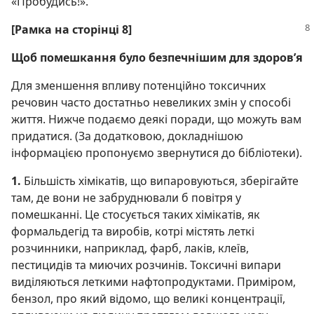
«Пробудись!».
[Рамка на сторінці 8]
Щоб помешкання було безпечнішим для здоров’я
Для зменшення впливу потенційно токсичних
речовин часто достатньо невеликих змін у способі
життя. Нижче подаємо деякі поради, що можуть вам
придатися. (За додатковою, докладнішою
інформацією пропонуємо звернутися до бібліотеки).
1.
Більшість хімікатів, що випаровуються, зберігайте
там, де вони не забруднювали б повітря у
помешканні. Це стосується таких хімікатів, як
формальдегід та виробів, котрі містять леткі
розчинники, наприклад, фарб, лаків, клеїв,
пестицидів та миючих розчинів. Токсичні випари
виділяються леткими нафтопродуктами. Приміром,
бензол, про який відомо, що великі концентрації,