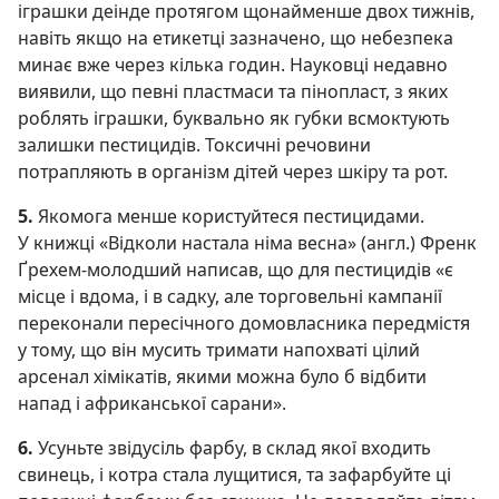
іграшки деінде протягом щонайменше двох тижнів,
навіть якщо на етикетці зазначено, що небезпека
минає вже через кілька годин. Науковці недавно
виявили, що певні пластмаси та пінопласт, з яких
роблять іграшки, буквально як губки всмоктують
залишки пестицидів. Токсичні речовини
потрапляють в організм дітей через шкіру та рот.
5.
Якомога менше користуйтеся пестицидами.
У книжці «Відколи настала німа весна» (англ.) Френк
Ґрехем-молодший написав, що для пестицидів «є
місце і вдома, і в садку, але торговельні кампанії
переконали пересічного домовласника передмістя
у тому, що він мусить тримати напохваті цілий
арсенал хімікатів, якими можна було б відбити
напад і африканської сарани».
6.
Усуньте звідусіль фарбу, в склад якої входить
свинець, і котра стала лущитися, та зафарбуйте ці