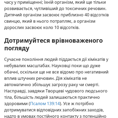
часу у приміщенні; їхній організм, який ще тільки
розвивається, чутливіший до токсичних речовин.
Дитячий організм засвоює приблизно 40 відсотків
свинцю, який в нього потрапляє, а організм
дорослих засвоює коло 10 відсотків.
Дотримуйтеся врівноваженого
погляду
Сучасне покоління людей піддається дії хімікатів у
небувалих масштабах. Науковці поки що дуже
обачні, оскільки ще не все відомо про негативний
вплив штучних речовин. Дія хімікатів не
автоматично збільшує загрозу раку чи смерті.
Насправді, завдяки Творцеві чудового людського
тіла, більшість людей залишаються практично
здоровими (
Псалом 139:14
). Усе ж потрібно
дотримуватися відповідних запобіжних заходів,
надто в умовах постійного контакту з потенційно