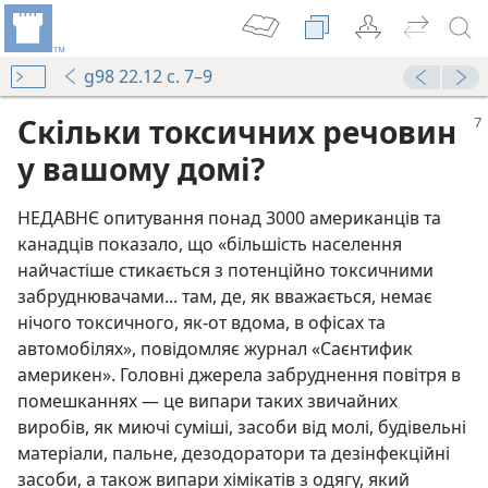
g98 22.12 с. 7–9
Скільки токсичних речовин
у вашому домі?
НЕДАВНЄ опитування понад 3000 американців та
канадців показало, що «більшість населення
найчастіше стикається з потенційно токсичними
забруднювачами... там, де, як вважається, немає
нічого токсичного, як-от вдома, в офісах та
автомобілях», повідомляє журнал «Саєнтифик
америкен». Головні джерела забруднення повітря в
помешканнях — це випари таких звичайних
виробів, як миючі суміші, засоби від молі, будівельні
матеріали, пальне, дезодоратори та дезінфекційні
засоби, а також випари хімікатів з одягу, який