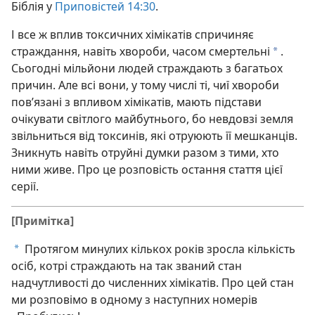
Біблія у
Приповістей 14:30
.
І все ж вплив токсичних хімікатів спричиняє
страждання, навіть хвороби, часом смертельні
.
a
Сьогодні мільйони людей страждають з багатьох
причин. Але всі вони, у тому числі ті, чиї хвороби
пов’язані з впливом хімікатів, мають підстави
очікувати світлого майбутнього, бо невдовзі земля
звільниться від токсинів, які отруюють її мешканців.
Зникнуть навіть отруйні думки разом з тими, хто
ними живе. Про це розповість остання стаття цієї
серії.
[Примітка]
Протягом минулих кількох років зросла кількість
a
осіб, котрі страждають на так званий стан
надчутливості до численних хімікатів. Про цей стан
ми розповімо в одному з наступних номерів