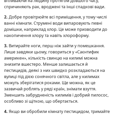
впливаючи на людину протягом довшого часу,
спричиняють рак, вроджені та інші спадкові вади.
2.
Добре провітрюйте всі приміщення, у тому числі
ванні кімнати. Струмені води випаровують певні
домішки, наприклад хлор. Це може призводити до
накопичення хлору та навіть хлороформу.
3.
Витирайте ноги, перш ніж зайти у помешкання.
Лише завдяки цьому, говориться у «Саєнтифик
америкен», кількість свинцю на килимі можна
знизити вшестеро. Менше залишається й
пестицидів, деякі з них швидко розкладаються на
вулиці під дією сонячного світла, але у килимах
можуть зберігатися роками. Ще можна, як це
зазвичай роблять у ряді країн, знімати взуття.
Зменшить забрудненість килимів і добрий пилосос,
особливо зі щіткою, що обертається.
4.
Якщо ви обробили кімнату пестицидом, тримайте