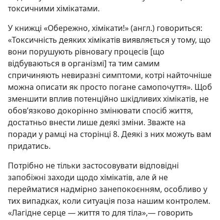
токсичними хімікатами.
У книжці «Обережно, хімікати!» (англ.) говориться:
«Токсичність деяких хімікатів виявляється у тому, що
вони порушують рівновагу процесів [що
відбуваються в організмі] та тим самим
спричиняють невиразні симптоми, котрі найточніше
можна описати як просто погане самопочуття». Щоб
зменшити вплив потенційно шкідливих хімікатів, не
обов’язково докорінно змінювати спосіб життя,
достатньо внести лише деякі зміни. Зважте на
поради у рамці на сторінці 8. Деякі з них можуть вам
придатись.
Потрібно не тільки застосовувати відповідні
запобіжні заходи щодо хімікатів, але й не
перейматися надмірно занепокоєнням, особливо у
тих випадках, коли ситуація поза нашим контролем.
«Лагідне серце — життя то для тіла»,— говорить