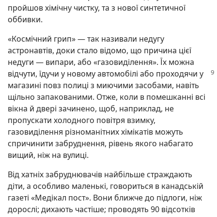
пройшов хімічну чистку, та з нової синтетичної
оббивки.
«Космічний грип» — так називали недугу
астронавтів, доки стало відомо, що причина цієї
недуги — випари, або «газовиділення». Їх можна
відчути, їдучи у новому
автомобілі або проходячи у
магазині повз полиці з миючими засобами, навіть
щільно запакованими. Отже, коли в помешканні всі
вікна й двері зачинено, щоб, наприклад, не
пропускати холодного повітря взимку,
газовиділення різноманітних хімікатів можуть
спричинити забруднення, рівень якого набагато
вищий, ніж на вулиці.
Від хатніх забруднювачів найбільше страждають
діти, а особливо маленькі, говориться в канадській
газеті «Медікал пост». Вони ближче до підлоги, ніж
дорослі; дихають частіше; проводять 90 відсотків