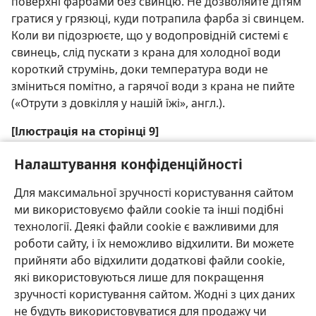
поверхні фарбами без свинцю. Не дозволяйте дітям
гратися у грязюці, куди потрапила фарба зі свинцем.
Коли ви підозрюєте, що у водопровідній системі є
свинець, слід пускати з крана для холодної води
короткий струмінь, доки температура води не
зміниться помітно, а гарячої води з крана не пийте
(«Отрути з довкілля у нашій їжі», англ.).
[Ілюстрація на сторінці 9]
Найбільше страждають від хатніх забруднювачів
Налаштування конфіденційності
маленькі діти.
Для максимальної зручності користування сайтом
ми використовуємо файли cookie та інші подібні
технології. Деякі файли cookie є важливими для
роботи сайту, і їх неможливо відхилити. Ви можете
прийняти або відхилити додаткові файли cookie,
Українська
Поділитись
Налаштування
які використовуються лише для покращення
Copyright
© 2026 Watch Tower Bible and Tract Society of Pennsylvania
зручності користування сайтом. Жодні з цих даних
Умови використання
Політика конфіденційності
Параметри конфіденційності
Увійти
JW.ORG
не будуть використовуватися для продажу чи