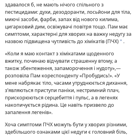
здавалося б, не мають нічого спільного з
пестицидами: духи, дезодоранти, лосьйони для тіла,
миючі засоби, фарби, запах від нового килима,
цигарковий дим, освіжувачі повітря тощо. Пам має
симптоми, характерні для хворих на важку недугу за
назвою підвищена чутливість до хімікатів (ПЧХ)
.
a
«Коли я маю контакт з хімікатами щоденного
вжитку, починаю відчувати страшенну втому, а
також збентеження, запаморочення і нудоту»,—
розповіла Пам кореспонденту «Пробудись!». «У
мене набрякає тіло, часами утруднюється дихання,
з’являються приступи паніки, нестримний плач,
прискорюються серцебиття і пульс, а в легенях
накопичується рідина. Це навіть призвело до
запалення легенів».
Хоча симптоми ПЧХ можуть бути у хворих різними,
здебільшого ознаками цієї недуги є головний біль,