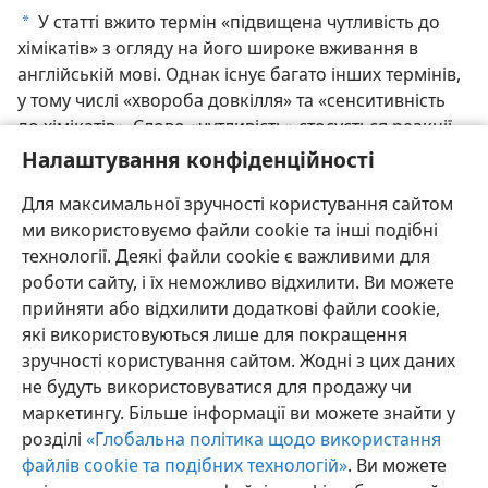
У статті вжито термін «підвищена чутливість до
a
хімікатів» з огляду на його широке вживання в
англійській мові. Однак існує багато інших термінів,
у тому числі «хвороба довкілля» та «сенситивність
до хімікатів». Слово «чутливість» стосується реакції
деяких людей на хімікати у таких кількостях, які
Налаштування конфіденційності
переважно не впливають на інших.
Для максимальної зручності користування сайтом
ми використовуємо файли cookie та інші подібні
технології. Деякі файли cookie є важливими для
роботи сайту, і їх неможливо відхилити. Ви можете
прийняти або відхилити додаткові файли cookie,
які використовуються лише для покращення
зручності користування сайтом. Жодні з цих даних
не будуть використовуватися для продажу чи
маркетингу. Більше інформації ви можете знайти у
розділі
«Глобальна політика щодо використання
файлів cookie та подібних технологій»
. Ви можете