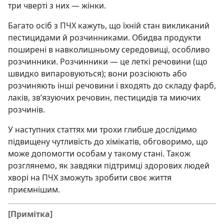
три чверті з них — жінки.
Багато осіб з ПЧХ кажуть, що їхній стан викликаний
пестицидами й розчинниками. Обидва продукти
поширені в навколишньому середовищі, особливо
розчинники. Розчинники — це леткі речовини (що
швидко випаровуються); вони розсіюють або
розчиняють інші речовини і входять до складу фарб,
лаків, зв’язуючих речовин, пестицидів та миючих
розчинів.
У наступних статтях ми трохи глибше дослідимо
підвищену чутливість до хімікатів, обговоримо, що
може допомогти особам у такому стані. Також
розглянемо, як завдяки підтримці здорових людей
хворі на ПЧХ зможуть зробити своє життя
приємнішим.
[Примітка]