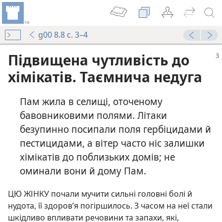
g00 8.8 с. 3–4
Підвищена чутливість до
хімікатів
.
Таємнича недуга
Пам жила в селищі, оточеному
бавовниковими полями. Літаки
безупинно посипали поля гербіцидами й
пестицидами, а вітер часто ніс залишки
хімікатів до поблизьких домів; не
оминали вони й дому Пам.
ЦЮ ЖІНКУ почали мучити сильні головні болі й
нудота, її здоров’я погіршилось. З часом на неї стали
шкідливо впливати речовини та запахи, які,