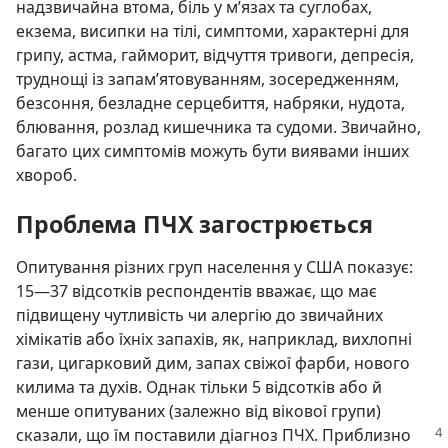
надзвичайна втома, біль у м’язах та суглобах,
екзема, висипки на тілі, симптоми, характерні для
грипу, астма, гайморит, відчуття тривоги, депресія,
труднощі із запам’ятовуванням, зосередженням,
безсоння, безладне серцебиття, набряки, нудота,
блювання, розлад кишечника та судоми. Звичайно,
багато цих симптомів можуть бути виявами інших
хвороб.
Проблема ПЧХ загострюється
Опитування різних груп населення у США показує:
15—37 відсотків респондентів вважає, що має
підвищену чутливість чи алергію до звичайних
хімікатів або їхніх запахів, як, наприклад, вихлопні
гази, цигарковий дим, запах свіжої фарби, нового
килима та духів. Однак тільки 5 відсотків або й
менше опитуваних (залежно від вікової групи)
сказали, що їм поставили
діагноз ПЧХ. Приблизно