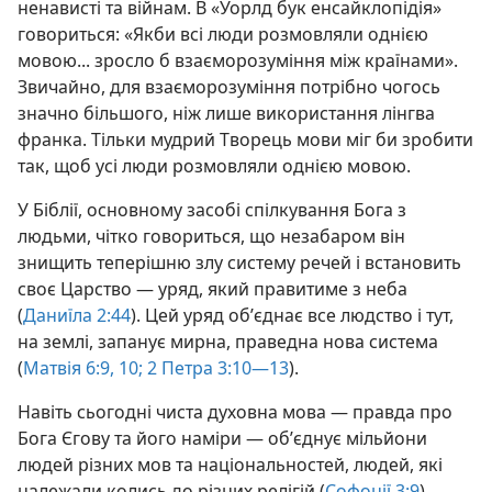
ненависті та війнам. В «Уорлд бук енсайклопідія»
говориться: «Якби всі люди розмовляли однією
мовою... зросло б взаєморозуміння між країнами».
Звичайно, для взаєморозуміння потрібно чогось
значно більшого, ніж лише використання лінгва
франка. Тільки мудрий Творець мови міг би зробити
так, щоб усі люди розмовляли однією мовою.
У Біблії, основному засобі спілкування Бога з
людьми, чітко говориться, що незабаром він
знищить теперішню злу систему речей і встановить
своє Царство — уряд, який правитиме з неба
(
Даниїла 2:44
). Цей уряд об’єднає все людство і тут,
на землі, запанує мирна, праведна нова система
(
Матвія 6:9, 10;
2 Петра 3:10—13
).
Навіть сьогодні чиста духовна мова — правда про
Бога Єгову та його наміри — об’єднує мільйони
людей різних мов та національностей, людей, які
належали колись до різних релігій (
Софонії 3:9
).