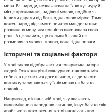
мова. Всі народи, незважаючи на їхню культуру й
місце проживання, наділені мовою, подібно як
іншими дарами від Бога, однаковою мірою. Тому
кожен народ від самого початку мав достатньо
розвинену мову, яка повністю виконувала свою
роль. А це значить, що скільки б людей не
розмовляло якоюсь мовою, вона гідна поваги.
Історичні та соціальні фактори
У мові також відображається товариська натура
людей. Тож коли різні культури контактують між
собою, а це стається досить часто, сліди такого
контакту залишаються у їхніх мовах на багато
поколінь.
Наприклад, в іспанській мові, яку вважають
видозміненою народною латиною, існує багато слів
арабського походження, котрі нагадують про