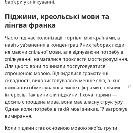
бар’єри у спілкуванні.
Піджини, креольські мови та
лінгва франка
Часто під час колонізації, торгівлі між країнами, а
навіть ув’язнення в концентраційних таборах люди,
не маючи спільної мови, але відчуваючи потребу в
спілкуванні, намагалися прокласти мости розуміння.
Для цього вони починали послуговуватися
спрощеною мовою. Відкидалися граматичні
складності, використовувалось менше слів, а їхнє
вживання
обмежувалося лише сферами спільних
інтересів. Так виникли піджини. І хоча піджин —
досить спрощена мова, вона має власну структуру.
Однак коли потреба в такій мові зникає, їй загрожує
вимирання.
Коли піджин стає основною мовою якоїсь групи