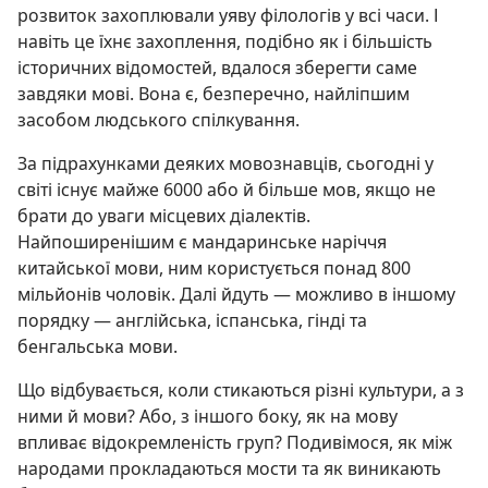
розвиток захоплювали уяву філологів у всі часи. І
навіть це їхнє захоплення, подібно як і більшість
історичних відомостей, вдалося зберегти саме
завдяки мові. Вона є, безперечно, найліпшим
засобом людського спілкування.
За підрахунками деяких мовознавців, сьогодні у
світі існує майже 6000 або й більше мов, якщо не
брати до уваги місцевих діалектів.
Найпоширенішим є мандаринське наріччя
китайської мови, ним користується понад 800
мільйонів чоловік. Далі йдуть — можливо в іншому
порядку — англійська, іспанська, гінді та
бенгальська мови.
Що відбувається, коли стикаються різні культури, а з
ними й мови? Або, з іншого боку, як на мову
впливає відокремленість груп? Подивімося, як між
народами прокладаються мости та як виникають