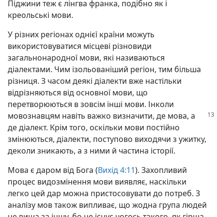
Піджини теж є лінгва франка, подібно як і
креольські мови.
У різних регіонах однієї країни можуть
використовуватися місцеві різновиди
загальнонародної мови, які називаються
діалектами. Чим ізольованіший регіон, тим більша
різниця. З часом деякі діалекти вже настільки
відрізняються від основної мови, що
перетворюються в зовсім інші мови. Інколи
мовознавцям навіть важко
визначити, де мова, а
де діалект. Крім того, оскільки мови постійно
змінюються, діалекти, поступово виходячи з ужитку,
деколи зникають, а з ними й частина історії.
Мова є даром від Бога (
Вихід 4:11
). Захопливий
процес видозмінення мови виявляє, наскільки
легко цей дар можна пристосовувати до потреб. З
аналізу мов також випливає, що жодна група людей
не вища за іншу, бо не існує чогось такого, як гірша