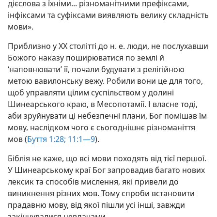
дієслова з їхніми... різноманітними префіксами,
інфіксами та суфіксами виявляють велику складність
мови».
Приблизно у XX столітті до н. е. люди, не послухавши
Божого наказу поширюватися по землі й
‘наповнювати’ її, почали будувати з релігійною
метою вавилонську вежу. Робили вони це для того,
щоб управляти цілим суспільством у долині
Шинеарського краю, в Месопотамії. І власне тоді,
аби зруйнувати ці небезпечні плани, Бог помішав їм
мову, наслідком чого є сьогоднішнє різноманіття
мов (
Буття 1:28;
11:1—9
).
Біблія не каже, що всі мови походять від тієї першої.
У Шинеарському краї Бог запровадив багато нових
лексик та способів мислення, які привели до
виникнення різних мов. Тому спроби встановити
прадавню мову, від якої пішли усі інші, завжди
закінчувалися невдачами.