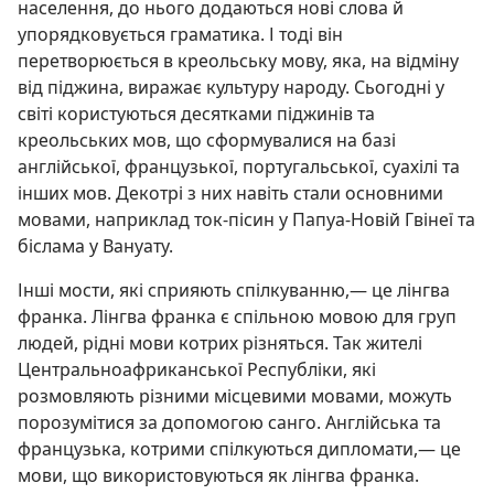
населення, до нього додаються нові слова й
упорядковується граматика. І тоді він
перетворюється в креольську мову, яка, на відміну
від піджина, виражає культуру народу. Сьогодні у
світі користуються десятками піджинів та
креольських мов, що сформувалися на базі
англійської, французької, португальської, суахілі та
інших мов. Декотрі з них навіть стали основними
мовами, наприклад ток-пісин у Папуа-Новій Гвінеї та
біслама у Вануату.
Інші мости, які сприяють спілкуванню,— це лінгва
франка. Лінгва франка є спільною мовою для груп
людей, рідні мови котрих різняться. Так жителі
Центральноафриканської Республіки, які
розмовляють різними місцевими мовами, можуть
порозумітися за допомогою санго. Англійська та
французька, котрими спілкуються дипломати,— це
мови, що використовуються як лінгва франка.