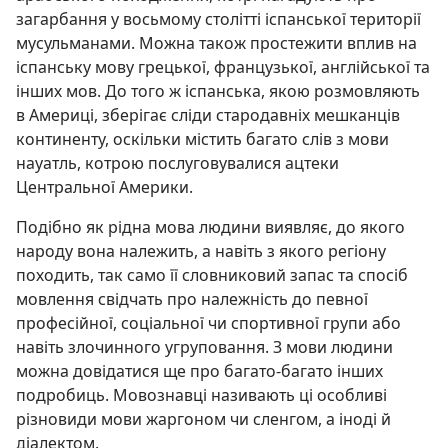
загарбання у восьмому столітті іспанської території
мусульманами. Можна також простежити вплив на
іспанську мову грецької, французької, англійської та
інших мов. До того ж іспанська, якою розмовляють
в Америці, зберігає сліди стародавніх мешканців
континенту, оскільки містить багато слів з мови
науатль, котрою послуговувалися ацтеки
Центральної Америки.
Подібно як рідна мова людини виявляє, до якого
народу вона належить, а навіть з якого регіону
походить, так само її словниковий запас та спосіб
мовлення свідчать про належність до певної
професійної, соціальної чи спортивної групи або
навіть злочинного угруповання. З мови людини
можна довідатися ще про багато-багато інших
подробиць. Мовознавці називають ці особливі
різновиди мови жаргоном чи сленгом, а іноді й
діалектом.