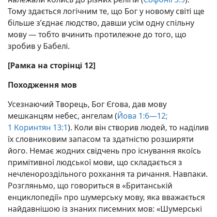
Тому здається логічним те, що Бог у новому світі ще
більше з’єднає людство, давши усім одну спільну
мову — тобто вчинить протилежне до того, що
зробив у Бабелі.
[Рамка на сторінці 12]
Походження мов
Усезнаючий Творець, Бог Єгова, дав мову
мешканцям небес, ангелам (
Йова 1:6—12;
1 Коринтян 13:1
). Коли він створив людей, то наділив
їх словниковим запасом та здатністю розширяти
його. Немає жодних свідчень про існування якоїсь
примітивної людської мови, що складається з
нечленороздільного рохкання та ричання. Навпаки.
Розгляньмо, що говориться в «Британській
енциклопедії» про шумерську мову, яка вважається
найдавнішою із знаних писемних мов: «Шумерські