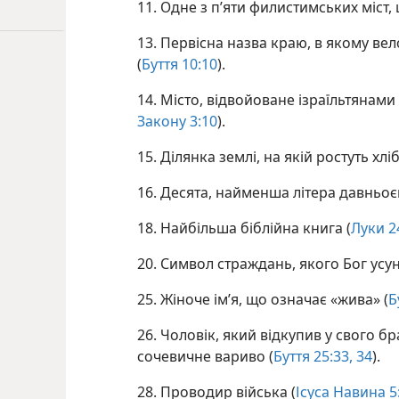
11. Одне з п’яти филистимських міст,
13. Первісна назва краю, в якому ве
(
Буття 10:10
).
14. Місто, відвойоване ізраїльтянами
Закону 3:10
).
15. Ділянка землі, на якій ростуть хліб
16. Десята, найменша літера давньоє
18. Найбільша біблійна книга (
Луки 2
20. Символ страждань, якого Бог усуне
25. Жіноче ім’я, що означає «жива» (
Б
26. Чоловік, який відкупив у свого бр
сочевичне вариво (
Буття 25:33, 34
).
28. Проводир війська (
Ісуса Навина 5