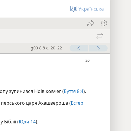
Українська
g00 8.8 с. 20–22
топу зупинився Ноїв ковчег (
Буття 8:4
).
і перського царя Ахашвероша (
Естер
 Біблії (
Юди 14
).