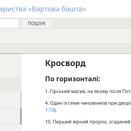
риства «Вартова башта»
Кросворд
По горизонталі:
1. Гірський масив, на якому після По
4. Один із семи чиновників при двор
1:10
).
10. Перший вірний пророк, згаданий у