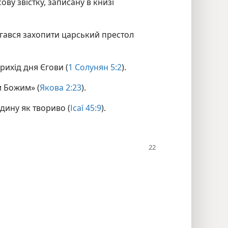
ову звістку, записану в книзі
агався захопити царський престол
рихід дня Єгови (
1 Солунян 5:2
).
м Божим» (
Якова 2:23
).
дину як твориво (
Ісаї 45:9
).