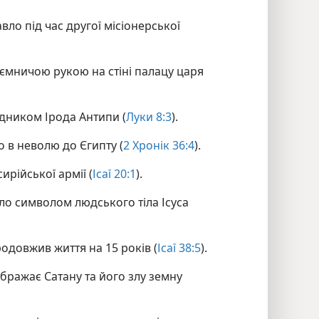
вло під час другої місіонерської
таємничою рукою на стіні палацу царя
рядником Ірода Антипи (
Луки 8:3
).
 в неволю до Єгипту (
2 Хронік 36:4
).
ирійської армії (
Ісаї 20:1
).
уло символом людського тіла Ісуса
одовжив життя на 15 років (
Ісаї 38:5
).
ображає Сатану та його злу земну