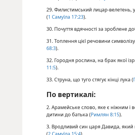
29. Филистимський лицар-велетень,
(
1 Самуїла 17:23
).
30. Почуття вдячності за зроблене до
31. Топлення цієї речовини символізу
68:3
).
32. Городня рослина, на брак якої ізр
11:5
).
33. Струна, що туго стягує кінці лука (
По вертикалі:
2. Арамейське слово, яке є ніжним 
дитини до батька (
Римлян 8:15
).
3. Вродливий син царя Давида, який 
(
2 Самуїла 15:4
).