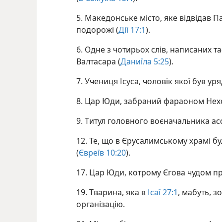
5. Македонське місто, яке відвідав Па
подорожі (
Дії 17:1
).
6. Одне з чотирьох слів, написаних 
Валтасара (
Даниїла 5:25
).
7. Учениця Ісуса, чоловік якої був у
8. Цар Юди, забраний фараоном Нехо
9. Титул головного воєначальника асс
12. Те, що в Єрусалимському храмі б
(
Євреїв 10:20
).
17. Цар Юди, котрому Єгова чудом пр
19. Тварина, яка в
Ісаї 27:1
, мабуть, з
організацію.