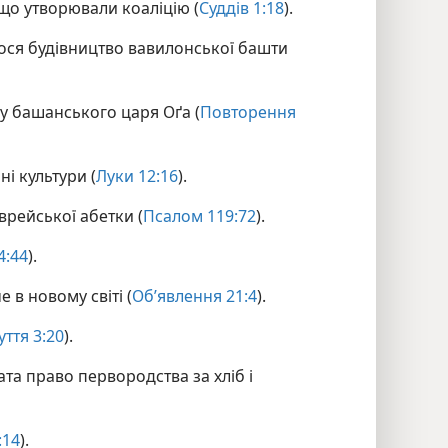
 що утворювали коаліцію (
Суддів 1:18
).
лося будівництво вавилонської башти
 у башанського царя Оґа (
Повторення
ні культури (
Луки 12:16
).
врейської абетки (
Псалом 119:72
).
4:44
).
 в новому світі (
Об’явлення 21:4
).
уття 3:20
).
ата право первородства за хліб і
:14
).