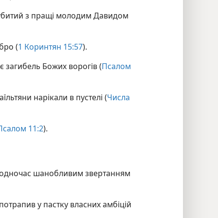
 убитий з пращі молодим Давидом
бро (
1 Коринтян 15:57
).
є загибель Божих ворогів (
Псалом
аїльтяни нарікали в пустелі (
Числа
Псалом 11:2
).
і водночас шанобливим звертанням
потрапив у пастку власних амбіцій