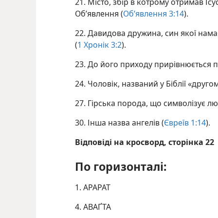
21. Місто, збір в котрому отримав Ісус
Об’явлення (
Об’явлення 3:14
).
22. Давидова дружина, син якої нам
(
1 Хронік 3:2
).
23. До його приходу прирівнюється п
24. Чоловік, названий у Біблії «друго
27. Гірська порода, що символізує лю
30. Інша назва ангелів (
Євреїв 1:14
).
Відповіді на кросворд, сторінка 22
По горизонталі:
1. АРАРАТ
4. АВАҐТА