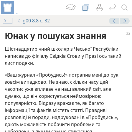
g00 8.8 с. 32
Юнак у пошуках знання
Шістнадцятирічний школяр з Чеської Республіки
написав до філіалу Свідків Єгови у Празі ось такий
лист подяки.
«Ваш журнал «Пробудись!» потрапив мені до рук
зовсім випадково. Не знаю, скільки часу цей
часопис уже впливає на наш великий світ, але
думаю, що він користується неймовірною
популярністю. Відразу вражає те, як багато
інформації та фактів містять статті. Правдиві
розповіді й поради, надруковані в «Пробудись!»,
дають можливість побачити проблеми та
небезпеки, з якими сам не стикаєшся.