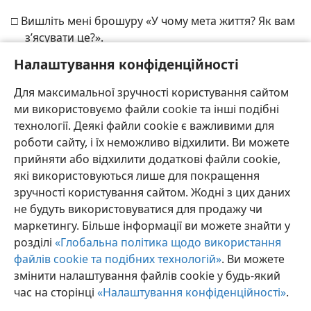
□ Вишліть мені брошуру «У чому мета життя? Як вам
з’ясувати це?».
□ Прошу зв’язатися зі мною для проведення
Налаштування конфіденційності
безплатного домашнього вивчення Біблії.
Для максимальної зручності користування сайтом
ми використовуємо файли cookie та інші подібні
технології. Деякі файли cookie є важливими для
роботи сайту, і їх неможливо відхилити. Ви можете
прийняти або відхилити додаткові файли cookie,
Українська
Поділитись
Налаштування
які використовуються лише для покращення
Copyright
© 2026 Watch Tower Bible and Tract Society of Pennsylvania
зручності користування сайтом. Жодні з цих даних
Умови використання
Політика конфіденційності
Параметри конфіденційності
Увійти
JW.ORG
не будуть використовуватися для продажу чи
маркетингу. Більше інформації ви можете знайти у
розділі
«Глобальна політика щодо використання
файлів cookie та подібних технологій»
. Ви можете
змінити налаштування файлів cookie у будь-який
час на сторінці
«Налаштування конфіденційності»
.