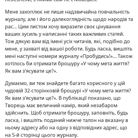
Мене захоплює не лише надзвичайна повчальність
журналу, але і його далекоглядність щодо народів та
рас... Цим листом хочу виразити своє цінування
ваших зусиль у написанні таких важливих статей.
Тож дякую вам від імені усіх читачів, які, подібно до
мене, у захваті від вашої роботи. Будь ласка, вишліть
мені наступні номери журналу «Пробудись!»... Також
хотілось би отримати брошуру «У чому мета життя?
Як вам з’ясувати це?».
Думаємо, ви теж знайдете багато корисного у цій
чудовій 32-сторінковій брошурі «У чому мета життя?
Як вам з’ясувати це?». В публікації показано, що
Творець має величний намір, який незабаром
здійснить. Щоб отримати брошуру, заповніть, будь
ласка, і вишліть поданий нижче талон на вказану в
ньому адресу або на одну з відповідних адрес, що
на 5-й сторінці цього журналу.