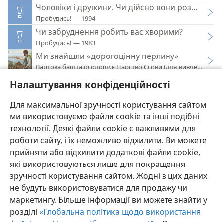
Чоловіки і дружини. Чи дійсно вони розмовляю
Пробудись! — 1994
Чи забруднення робить вас хворими?
Пробудись! — 1983
Ми знайшли «дорогоцінну перлину»
Вартова башта оголошує Царство Єгови (для вивчення) — 
Що ви можете зробити?
Налаштування конфіденційності
Пробудись! — 1983
Для максимальної зручності користування сайтом
ми використовуємо файли cookie та інші подібні
технології. Деякі файли cookie є важливими для
роботи сайту, і їх неможливо відхилити. Ви можете
прийняти або відхилити додаткові файли cookie,
Українська
Налаштування
які використовуються лише для покращення
Copyright
© 2026 Watch Tower Bible and Tract Society of Pennsylvania
зручності користування сайтом. Жодні з цих даних
Умови використання
Політика конфіденційності
Параметри конфіденційності
Увійти
JW.ORG
не будуть використовуватися для продажу чи
маркетингу. Більше інформації ви можете знайти у
розділі
«Глобальна політика щодо використання