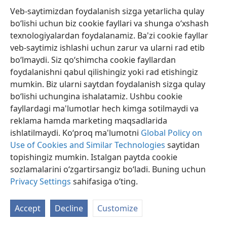
saytiga kiring.
Veb-saytimizdan foydalanish sizga yetarlicha qulay
bo‘lishi uchun biz cookie fayllari va shunga o‘xshash
texnologiyalardan foydalanamiz. Ba'zi cookie fayllar
o‘zbekcha (lotin)
Ulashish
Sozlamalar
veb-saytimiz ishlashi uchun zarur va ularni rad etib
Copyright
© 2026 Watch Tower Bible and Tract Society of Pennsylvania
bo‘lmaydi. Siz qo‘shimcha cookie fayllardan
Foydalanish shartlari
Maxfiylik siyosati
Maxfiylik sozlamalari
foydalanishni qabul qilishingiz yoki rad etishingiz
Kirish
JW.ORG
mumkin. Biz ularni saytdan foydalanish sizga qulay
bo‘lishi uchungina ishalatamiz. Ushbu cookie
fayllardagi ma'lumotlar hech kimga sotilmaydi va
reklama hamda marketing maqsadlarida
ishlatilmaydi. Ko‘proq ma'lumotni
Global Policy on
Use of Cookies and Similar Technologies
saytidan
topishingiz mumkin. Istalgan paytda cookie
sozlamalarini o‘zgartirsangiz bo‘ladi. Buning uchun
Privacy Settings
sahifasiga o‘ting.
Accept
Decline
Customize