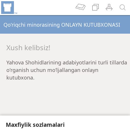
Qoʻriqchi minorasining ONLAYN KUTUBXONASI
Xush kelibsiz!
Yahova Shohidlarining adabiyotlarini turli tillarda
oʻrganish uchun moʻljallangan onlayn
kutubxona.
Maxfiylik sozlamalari
Adabiyotlarni yuklab olish uchun, marhamat,
jw.org