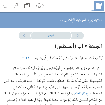
مكتبة برج المراقبة الإلكترونية
اليوم
الجمعة ٧ آب ‎(‏أغسطس)‎‏
بَدَأ يَحدُثُ اضطِهادٌ شَديدٌ على الجَماعَةِ في أُورُشَلِيم.‏ —‏
أع ٨:‏١
.‏
عاشَ المَسِيحِيُّونَ العِبْرَانِيُّونَ في أُورُشَلِيم واليَهُودِيَّة أوْقاتًا صَعبَة خِلالَ
السَّنَواتِ بَعدَ مَوتِ يَسُوع.‏ فلم يَمُرَّ وَقتٌ طَويلٌ على تَأسيسِ الجَماعَةِ
المَسِيحِيَّة حتَّى بَدَأَت مَوجَةُ اضطِهادٍ عَنيف.‏ ثُمَّ بَعدَ ٢٠ سَنَةً تَقريبًا،‏ واجَهَ أتباعُ
المَسِيح ضيقَةً مادِّيَّة،‏ كانَ سَبَبُها على الأرجَحِ المَجاعَةَ الَّتي حَدَثَت في
المِنطَقَة.‏ ‎(‏
أع ١١:‏٢٧-‏٣٠
)‎‏ ولكنْ نَحوَ سَنَةِ ٦١ ب‌م،‏ كانَ المَسِيحِيُّونَ يَنعَمونَ بِفَترَةٍ
مِنَ السَّلامِ النِّسبِيِّ بِالمُقارَنَةِ مع ما حَدَثَ لاحِقًا.‏ وخِلالَ هذِهِ الفَترَة،‏ وَصَلَتهُم