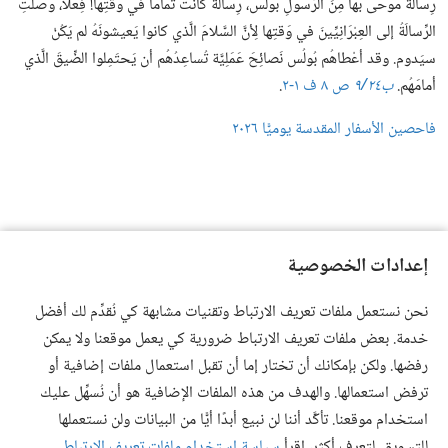
رِسالَةٌ موحًى بها مِنَ الرَّسولِ بُولُس،‏ رِسالَةٌ كانَت تَمامًا في وَقتِها!‏ فِعلًا،‏ وَصَلَتِ
الرِّسالَةُ إلى العِبْرَانِيِّينَ في وَقتِها لِأنَّ السَّلامَ الَّذي كانوا يَعيشونَهُ لم يَكُنْ
سيَدوم.‏ وقد أعْطاهُم بُولُس نَصائِحَ عَمَلِيَّة تُساعِدُهُم أن يَحتَمِلوا الضِّيقَ الَّذي
أمامَهُم.‏
ب٢٤/‏٩
ص ٨ ف ١-‏٢
.‏
فاحصين الأسفار المقدسة يوميًّا ٢٠٢٦
إعدادات الخصوصية
نحن نستعمل ملفات تعريف الارتباط وتقنيات مشابهة كي نُقدِّم لك أفضل
العربية
مشاركة
التفضيلات
خدمة. بعض ملفات تعريف الارتباط ضرورية كي يعمل موقعنا ولا يمكن
Copyright
© 2026 Watch Tower Bible and Tract Society of Pennsylvania
رفضها. ولكن بإمكانك أن تختار إما أن تقبل استعمال ملفات إضافية أو
JW.ORG
شروط الاستخدام
سياسة الخصوصية
إعدادات الخصوصية
الدخول
ترفض استعمالها. والهدف من هذه الملفات الإضافية هو أن نُسهِّل عليك
استخدام موقعنا. تأكَّد أننا لن نبيع أبدًا أيًّا من البيانات ولن نستعملها
للتسويق. لتعرف أكثر، اقرأ
سياسة استخدام ملفات تعريف الارتباط