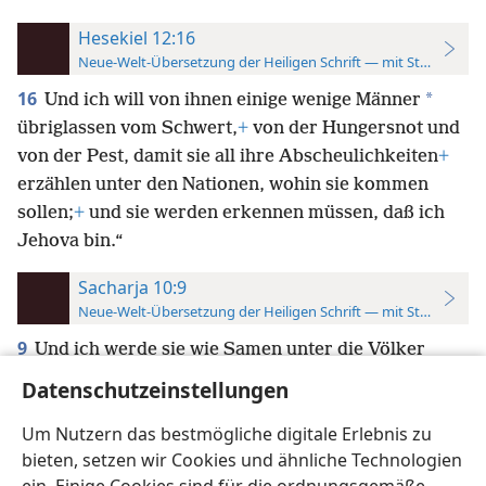
Hesekiel 12:16
Neue-Welt-Übersetzung der Heiligen Schrift — mit Studienver
16
*
Und ich will von ihnen einige wenige Männer
übriglassen vom Schwert,
+
von der Hungersnot und
von der Pest, damit sie all ihre Abscheulichkeiten
+
erzählen unter den Nationen, wohin sie kommen
sollen;
+
und sie werden erkennen müssen, daß ich
Jehova bin.“
Sacharja 10:9
Neue-Welt-Übersetzung der Heiligen Schrift — mit Studienver
9
Und ich werde sie wie Samen unter die Völker
zerstreuen,
+
und an den fernen Orten werden sie
Datenschutzeinstellungen
meiner gedenken;
+
und sie sollen aufleben mit ihren
Um Nutzern das bestmögliche digitale Erlebnis zu
Söhnen und zurückkehren.
+
bieten, setzen wir Cookies und ähnliche Technologien