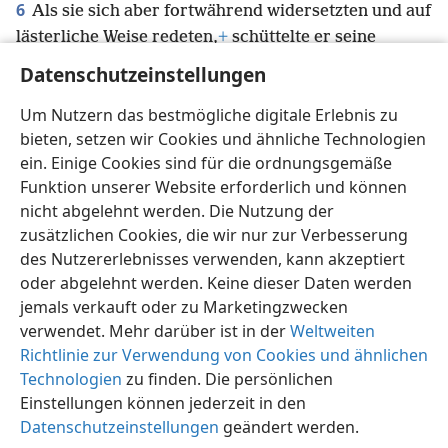
6
Als sie sich aber fortwährend widersetzten und auf
lästerliche Weise redeten,
+
schüttelte er seine
Kleider aus
+
und sprach zu ihnen: „Euer Blut
+
Datenschutzeinstellungen
komme über euer Haupt. Ich bin rein.
+
Von nun an
Um Nutzern das bestmögliche digitale Erlebnis zu
will ich zu den Leuten der Nationen gehen.“
+
bieten, setzen wir Cookies und ähnliche Technologien
ein. Einige Cookies sind für die ordnungsgemäße
Funktion unserer Website erforderlich und können
nicht abgelehnt werden. Die Nutzung der
zusätzlichen Cookies, die wir nur zur Verbesserung
Deutsch
Einstellungen
des Nutzererlebnisses verwenden, kann akzeptiert
Copyright
© 2026 Watch Tower Bible and Tract Society of Pennsylvania
oder abgelehnt werden. Keine dieser Daten werden
Nutzungsbedingungen
Datenschutzerklärung
Datenschutzeinstellungen
Anmelden
JW.ORG
jemals verkauft oder zu Marketingzwecken
verwendet. Mehr darüber ist in der
Weltweiten
Richtlinie zur Verwendung von Cookies und ähnlichen
Technologien
zu finden. Die persönlichen
Einstellungen können jederzeit in den
Datenschutzeinstellungen
geändert werden.