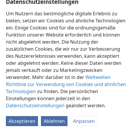
Datenschutzeinstellungen
Um Nutzern das bestmögliche digitale Erlebnis zu
bieten, setzen wir Cookies und ähnliche Technologien
ein. Einige Cookies sind für die ordnungsgemäße
Funktion unserer Website erforderlich und können
Deutsch
Teilen
Einstellungen
nicht abgelehnt werden. Die Nutzung der
Copyright
© 2026 Watch Tower Bible and Tract Society of Pennsylvania
zusätzlichen Cookies, die wir nur zur Verbesserung
Nutzungsbedingungen
Datenschutzerklärung
des Nutzererlebnisses verwenden, kann akzeptiert
Datenschutzeinstellungen
Anmelden
JW.ORG
oder abgelehnt werden. Keine dieser Daten werden
jemals verkauft oder zu Marketingzwecken
verwendet. Mehr darüber ist in der
Weltweiten
Richtlinie zur Verwendung von Cookies und ähnlichen
Technologien
zu finden. Die persönlichen
Einstellungen können jederzeit in den
Datenschutzeinstellungen
geändert werden.
Akzeptieren
Ablehnen
Anpassen