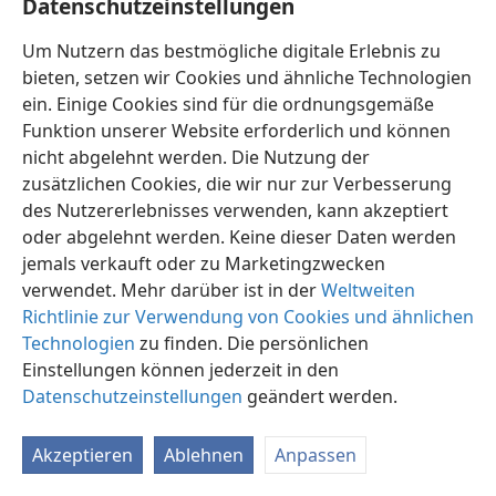
Datenschutzeinstellungen
Um Nutzern das bestmögliche digitale Erlebnis zu
bieten, setzen wir Cookies und ähnliche Technologien
ein. Einige Cookies sind für die ordnungsgemäße
Funktion unserer Website erforderlich und können
Deutsch
Einstellungen
nicht abgelehnt werden. Die Nutzung der
Copyright
© 2026 Watch Tower Bible and Tract Society of Pennsylvania
zusätzlichen Cookies, die wir nur zur Verbesserung
Nutzungsbedingungen
Datenschutzerklärung
des Nutzererlebnisses verwenden, kann akzeptiert
Datenschutzeinstellungen
Anmelden
JW.ORG
oder abgelehnt werden. Keine dieser Daten werden
jemals verkauft oder zu Marketingzwecken
verwendet. Mehr darüber ist in der
Weltweiten
Richtlinie zur Verwendung von Cookies und ähnlichen
Technologien
zu finden. Die persönlichen
Einstellungen können jederzeit in den
Datenschutzeinstellungen
geändert werden.
Akzeptieren
Ablehnen
Anpassen