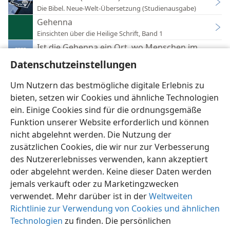
Die Bibel. Neue-Welt-Übersetzung (Studienausgabe)
Gehenna
Einsichten über die Heilige Schrift, Band 1
Ist die Gehenna ein Ort, wo Menschen im Feuer 
Der Wachtturm verkündigt Jehovas Königreich 2011
Datenschutzeinstellungen
Matthäus, Kapitel 5 bis 7
Weisheit aus den Heiligen Schriften
Um Nutzern das bestmögliche digitale Erlebnis zu
bieten, setzen wir Cookies und ähnliche Technologien
ein. Einige Cookies sind für die ordnungsgemäße
Funktion unserer Website erforderlich und können
nicht abgelehnt werden. Die Nutzung der
zusätzlichen Cookies, die wir nur zur Verbesserung
Deutsch
Einstellungen
des Nutzererlebnisses verwenden, kann akzeptiert
Copyright
© 2026 Watch Tower Bible and Tract Society of Pennsylvania
oder abgelehnt werden. Keine dieser Daten werden
Nutzungsbedingungen
Datenschutzerklärung
Datenschutzeinstellungen
Anmelden
JW.ORG
jemals verkauft oder zu Marketingzwecken
verwendet. Mehr darüber ist in der
Weltweiten
Richtlinie zur Verwendung von Cookies und ähnlichen
Technologien
zu finden. Die persönlichen