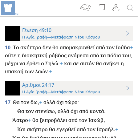
Γένεση 49:10
Η Αγία Γραφή—Μετάφραση Νέου Κόσμου
10
Το σκήπτρο δεν θα απομακρυνθεί από τον Ιούδα
+
ούτε η διοικητική ράβδος ανάμεσα από τα πόδια του,
μέχρι να έρθει ο Σηλώ·
+
και σε αυτόν θα ανήκει η
υπακοή των λαών.
+
Αριθμοί 24:17
Η Αγία Γραφή—Μετάφραση Νέου Κόσμου
17
Θα τον δω,
+
αλλά όχι τώρα·
Θα τον ατενίσω, αλλά όχι από κοντά.
Άστρο
+
θα ξεπροβάλει από τον Ιακώβ,
Και σκήπτρο θα εγερθεί από τον Ισραήλ.
+