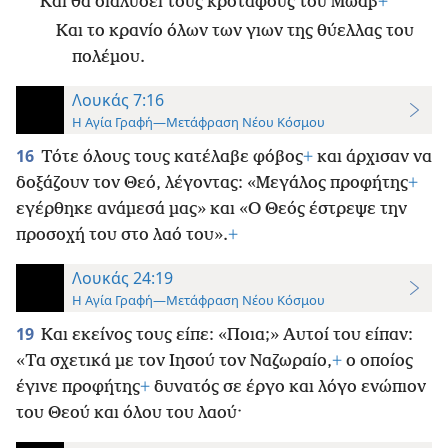
Και θα διαλύσει τους κροτάφους του Μωάβ
+
Και το κρανίο όλων των γιων της θύελλας του
πολέμου.
Λουκάς 7:16
Η Αγία Γραφή—Μετάφραση Νέου Κόσμου
16
Τότε όλους τους κατέλαβε φόβος
+
και άρχισαν να
δοξάζουν τον Θεό, λέγοντας: «Μεγάλος προφήτης
+
εγέρθηκε ανάμεσά μας» και «Ο Θεός έστρεψε την
προσοχή του στο λαό του».
+
Λουκάς 24:19
Η Αγία Γραφή—Μετάφραση Νέου Κόσμου
19
Και εκείνος τους είπε: «Ποια;» Αυτοί του είπαν:
«Τα σχετικά με τον Ιησού τον Ναζωραίο,
+
ο οποίος
έγινε προφήτης
+
δυνατός σε έργο και λόγο ενώπιον
του Θεού και όλου του λαού·