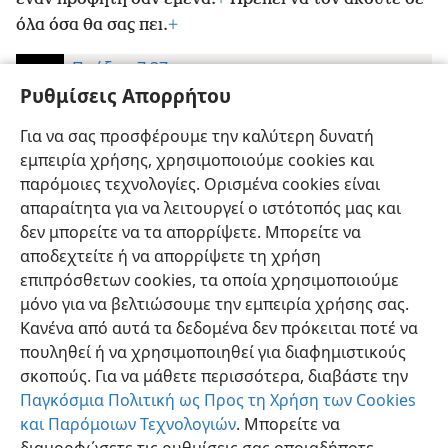
όλα όσα θα σας πει.
+
Πράξεις 7:37
Η Αγία Γραφή—Μετάφραση Νέου Κόσμου
Ρυθμίσεις Απορρήτου
37
»Αυτός είναι ο Μωυσής που είπε στους γιους του
Για να σας προσφέρουμε την καλύτερη δυνατή
Ισραήλ: “Ο Θεός θα εγείρει για εσάς, ανάμεσα από
εμπειρία χρήσης, χρησιμοποιούμε cookies και
τους αδελφούς σας, έναν προφήτη σαν εμένα”.
+
παρόμοιες τεχνολογίες. Ορισμένα cookies είναι
απαραίτητα για να λειτουργεί ο ιστότοπός μας και
δεν μπορείτε να τα απορρίψετε. Μπορείτε να
αποδεχτείτε ή να απορρίψετε τη χρήση
επιπρόσθετων cookies, τα οποία χρησιμοποιούμε
Ελληνική
Προτιμήσεις
μόνο για να βελτιώσουμε την εμπειρία χρήσης σας.
Κανένα από αυτά τα δεδομένα δεν πρόκειται ποτέ να
Copyright
© 2026 Watch Tower Bible and Tract Society of Pennsylvania
Όροι Χρήσης
Πολιτική Απορρήτου
Ρυθμίσεις Απορρήτου
πουληθεί ή να χρησιμοποιηθεί για διαφημιστικούς
Σύνδεση
JW.ORG
σκοπούς. Για να μάθετε περισσότερα, διαβάστε την
Παγκόσμια Πολιτική ως Προς τη Χρήση των Cookies
και Παρόμοιων Τεχνολογιών
. Μπορείτε να