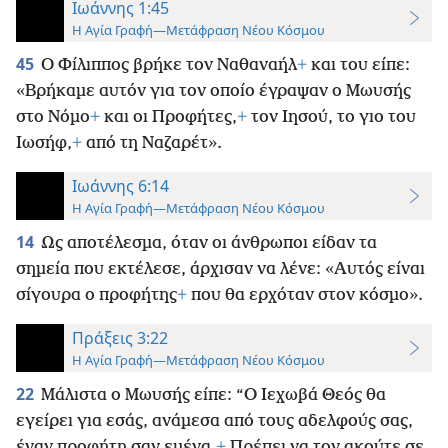
Ιωάννης 1:45
Η Αγία Γραφή—Μετάφραση Νέου Κόσμου
45
Ο Φίλιππος βρήκε τον Ναθαναήλ
+
και του είπε:
«Βρήκαμε αυτόν για τον οποίο έγραψαν ο Μωυσής
στο Νόμο
+
και οι Προφήτες,
+
τον Ιησού, το γιο του
Ιωσήφ,
+
από τη Ναζαρέτ».
Ιωάννης 6:14
Η Αγία Γραφή—Μετάφραση Νέου Κόσμου
14
Ως αποτέλεσμα, όταν οι άνθρωποι είδαν τα
σημεία που εκτέλεσε, άρχισαν να λένε: «Αυτός είναι
σίγουρα ο προφήτης
+
που θα ερχόταν στον κόσμο».
Πράξεις 3:22
Η Αγία Γραφή—Μετάφραση Νέου Κόσμου
22
Μάλιστα ο Μωυσής είπε: “Ο Ιεχωβά Θεός θα
εγείρει για εσάς, ανάμεσα από τους αδελφούς σας,
έναν προφήτη σαν εμένα.
+
Πρέπει να τον ακούτε σε