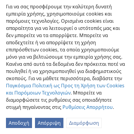
Για να σας προσφέρουμε την καλύτερη δυνατή
εμπειρία χρήσης, χρησιμοποιούμε cookies και
παρόμοιες τεχνολογίες. Ορισμένα cookies είναι
απαραίτητα για να λειτουργεί ο ιστότοπός μας και
δεν μπορείτε να τα απορρίψετε. Μπορείτε να
Ελληνική
Προτιμήσεις
αποδεχτείτε ή να απορρίψετε τη χρήση
Copyright
© 2026 Watch Tower Bible and Tract Society of Pennsylvania
επιπρόσθετων cookies, τα οποία χρησιμοποιούμε
Όροι Χρήσης
Πολιτική Απορρήτου
Ρυθμίσεις Απορρήτου
μόνο για να βελτιώσουμε την εμπειρία χρήσης σας.
Σύνδεση
JW.ORG
Κανένα από αυτά τα δεδομένα δεν πρόκειται ποτέ να
πουληθεί ή να χρησιμοποιηθεί για διαφημιστικούς
σκοπούς. Για να μάθετε περισσότερα, διαβάστε την
Παγκόσμια Πολιτική ως Προς τη Χρήση των Cookies
και Παρόμοιων Τεχνολογιών
. Μπορείτε να
διαμορφώσετε τις ρυθμίσεις σας οποιαδήποτε
στιγμή πηγαίνοντας στις
Ρυθμίσεις Απορρήτου
.
Αποδοχή
Απόρριψη
Διαμόρφωση