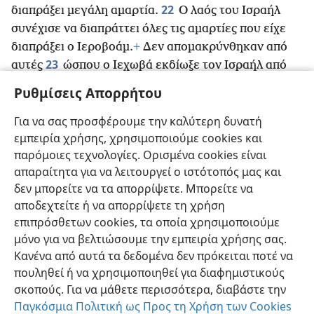
22
διαπράξει μεγάλη αμαρτία.
Ο λαός του Ισραήλ
συνέχισε να διαπράττει όλες τις αμαρτίες που είχε
διαπράξει ο Ιεροβοάμ.
+
Δεν απομακρύνθηκαν από
23
αυτές
ώσπου ο Ιεχωβά εκδίωξε τον Ισραήλ από
μπροστά του, όπως είχε πει μέσω όλων των
Ρυθμίσεις Απορρήτου
υπηρετών του των προφητών.
+
Ο Ισραήλ λοιπόν
εξορίστηκε από τη γη του στην Ασσυρία,
Για να σας προσφέρουμε την καλύτερη δυνατή
+
όπου
εμπειρία χρήσης, χρησιμοποιούμε cookies και
παραμένει μέχρι σήμερα.
παρόμοιες τεχνολογίες. Ορισμένα cookies είναι
απαραίτητα για να λειτουργεί ο ιστότοπός μας και
δεν μπορείτε να τα απορρίψετε. Μπορείτε να
αποδεχτείτε ή να απορρίψετε τη χρήση
επιπρόσθετων cookies, τα οποία χρησιμοποιούμε
Ελληνική
Προτιμήσεις
μόνο για να βελτιώσουμε την εμπειρία χρήσης σας.
Copyright
© 2026 Watch Tower Bible and Tract Society of Pennsylvania
Κανένα από αυτά τα δεδομένα δεν πρόκειται ποτέ να
Όροι Χρήσης
Πολιτική Απορρήτου
Ρυθμίσεις Απορρήτου
Σύνδεση
JW.ORG
πουληθεί ή να χρησιμοποιηθεί για διαφημιστικούς
σκοπούς. Για να μάθετε περισσότερα, διαβάστε την
Παγκόσμια Πολιτική ως Προς τη Χρήση των Cookies