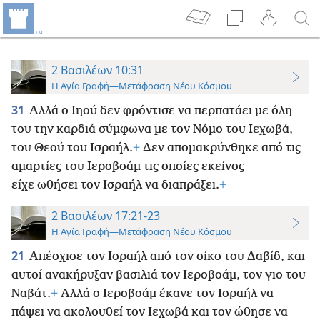
2 Βασιλέων 10:31
Η Αγία Γραφή—Μετάφραση Νέου Κόσμου
31
Αλλά ο Ιηού δεν φρόντισε να περπατάει με όλη
του την καρδιά σύμφωνα με τον Νόμο του Ιεχωβά,
του Θεού του Ισραήλ.
+
Δεν απομακρύνθηκε από τις
αμαρτίες του Ιεροβοάμ τις οποίες εκείνος
είχε ωθήσει τον Ισραήλ να διαπράξει.
+
2 Βασιλέων 17:21-23
Η Αγία Γραφή—Μετάφραση Νέου Κόσμου
21
Απέσχισε τον Ισραήλ από τον οίκο του Δαβίδ, και
αυτοί ανακήρυξαν βασιλιά τον Ιεροβοάμ, τον γιο του
Ναβάτ.
+
Αλλά ο Ιεροβοάμ έκανε τον Ισραήλ να
πάψει να ακολουθεί τον Ιεχωβά και τον ώθησε να