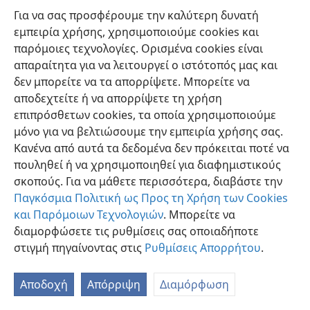
Για να σας προσφέρουμε την καλύτερη δυνατή
εμπειρία χρήσης, χρησιμοποιούμε cookies και
παρόμοιες τεχνολογίες. Ορισμένα cookies είναι
απαραίτητα για να λειτουργεί ο ιστότοπός μας και
δεν μπορείτε να τα απορρίψετε. Μπορείτε να
Ελληνική
Προτιμήσεις
αποδεχτείτε ή να απορρίψετε τη χρήση
Copyright
© 2026 Watch Tower Bible and Tract Society of Pennsylvania
επιπρόσθετων cookies, τα οποία χρησιμοποιούμε
Όροι Χρήσης
Πολιτική Απορρήτου
Ρυθμίσεις Απορρήτου
μόνο για να βελτιώσουμε την εμπειρία χρήσης σας.
Σύνδεση
JW.ORG
Κανένα από αυτά τα δεδομένα δεν πρόκειται ποτέ να
πουληθεί ή να χρησιμοποιηθεί για διαφημιστικούς
σκοπούς. Για να μάθετε περισσότερα, διαβάστε την
Παγκόσμια Πολιτική ως Προς τη Χρήση των Cookies
και Παρόμοιων Τεχνολογιών
. Μπορείτε να
διαμορφώσετε τις ρυθμίσεις σας οποιαδήποτε
στιγμή πηγαίνοντας στις
Ρυθμίσεις Απορρήτου
.
Αποδοχή
Απόρριψη
Διαμόρφωση