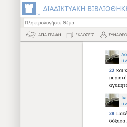
ΔΙΑΔΙΚΤΥΑΚΗ ΒΙΒΛΙΟΘΗΚΗ
ΑΓΙΑ ΓΡΑΦΗ
ΕΚΔΟΣΕΙΣ
ΣΥΝΑΘΡΟ
Λο
Η 
22
και 
περιστέ
αγαπητό
Ιω
Η 
28
Πατέ
δόξασα 