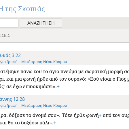
 της Σκοπιάς
ΙΣΕΙΣ
υκάς 3:22
Αγία Γραφή—Μετάφραση Νέου Κόσμου
κατέβηκε πάνω του το άγιο πνεύμα με σωματική μορφή σ
ρι, και μια φωνή ήρθε από τον ουρανό: «Εσύ είσαι ο Γιος 
ς· σε έχω επιδοκιμάσει».
+
άννης 12:28
Αγία Γραφή—Μετάφραση Νέου Κόσμου
ρα, δόξασε το όνομά σου». Τότε ήρθε φωνή
+
από τον ου
και θα το δοξάσω πάλι».
+