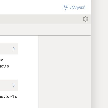
Ελληνική
αν
μου ο
ρανό: «Το