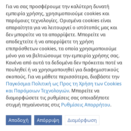
Ιερουσαλήμ,
+
σε όλη την Ιουδαία και τη Σαμάρεια,
+
Για να σας προσφέρουμε την καλύτερη δυνατή
*
και ως το πιο απομακρυσμένο μέρος
της γης».
+
εμπειρία χρήσης, χρησιμοποιούμε cookies και
παρόμοιες τεχνολογίες. Ορισμένα cookies είναι
απαραίτητα για να λειτουργεί ο ιστότοπός μας και
δεν μπορείτε να τα απορρίψετε. Μπορείτε να
αποδεχτείτε ή να απορρίψετε τη χρήση
Ελληνική
Προτιμήσεις
επιπρόσθετων cookies, τα οποία χρησιμοποιούμε
μόνο για να βελτιώσουμε την εμπειρία χρήσης σας.
Copyright
© 2026 Watch Tower Bible and Tract Society of Pennsylvania
Όροι Χρήσης
Πολιτική Απορρήτου
Ρυθμίσεις Απορρήτου
Κανένα από αυτά τα δεδομένα δεν πρόκειται ποτέ να
Σύνδεση
JW.ORG
πουληθεί ή να χρησιμοποιηθεί για διαφημιστικούς
σκοπούς. Για να μάθετε περισσότερα, διαβάστε την
Παγκόσμια Πολιτική ως Προς τη Χρήση των Cookies
και Παρόμοιων Τεχνολογιών
. Μπορείτε να
διαμορφώσετε τις ρυθμίσεις σας οποιαδήποτε
στιγμή πηγαίνοντας στις
Ρυθμίσεις Απορρήτου
.
Αποδοχή
Απόρριψη
Διαμόρφωση