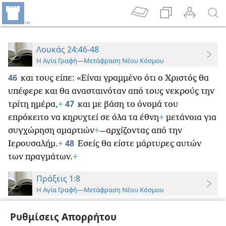
Λουκάς 24:46-48
Η Αγία Γραφή—Μετάφραση Νέου Κόσμου
46
και τους είπε: «Είναι γραμμένο ότι ο Χριστός θα
υπέφερε και θα ανασταινόταν από τους νεκρούς την
47
τρίτη ημέρα,
+
και με βάση το όνομά του
επρόκειτο να κηρυχτεί σε όλα τα έθνη
+
μετάνοια για
συγχώρηση αμαρτιών
+
—αρχίζοντας από την
48
Ιερουσαλήμ.
+
Εσείς θα είστε μάρτυρες αυτών
των πραγμάτων.
+
Πράξεις 1:8
Η Αγία Γραφή—Μετάφραση Νέου Κόσμου
8
Αλλά θα λάβετε δύναμη όταν το άγιο πνεύμα
Ρυθμίσεις Απορρήτου
έρθει πάνω σας
+
και θα είστε μάρτυρές
+
μου στην