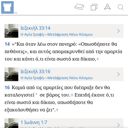
Ιεζεκιήλ 33:14
Η Αγία Γραφή—Μετάφραση Νέου Κόσμου
14
»”Και όταν λέω στον πονηρό: «Οπωσδήποτε θα
πεθάνεις», και αυτός απομακρυνθεί από την αμαρτία
του και κάνει ό,τι είναι σωστό και δίκαιο,
+
Ιεζεκιήλ 33:16
Η Αγία Γραφή—Μετάφραση Νέου Κόσμου
16
Καμιά από τις αμαρτίες που διέπραξε δεν θα
*
καταλογιστεί
σε βάρος του.
+
Επειδή έκανε ό,τι
είναι σωστό και δίκαιο, οπωσδήποτε θα
εξακολουθήσει να ζει”.
+
1 Ιωάννη 1:7