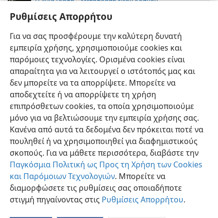
Η Αγία Γραφή—Μετάφραση Νέου Κόσμου
Ρυθμίσεις Απορρήτου
7
Ωστόσο, αν περπατάμε στο φως όπως αυτός είναι
στο φως, είμαστε ενωμένοι ο ένας με τον άλλον, και
Για να σας προσφέρουμε την καλύτερη δυνατή
το αίμα του Ιησού, του Γιου του, μας καθαρίζει από
εμπειρία χρήσης, χρησιμοποιούμε cookies και
κάθε αμαρτία.
+
παρόμοιες τεχνολογίες. Ορισμένα cookies είναι
απαραίτητα για να λειτουργεί ο ιστότοπός μας και
δεν μπορείτε να τα απορρίψετε. Μπορείτε να
αποδεχτείτε ή να απορρίψετε τη χρήση
επιπρόσθετων cookies, τα οποία χρησιμοποιούμε
Ελληνική
Προτιμήσεις
μόνο για να βελτιώσουμε την εμπειρία χρήσης σας.
Κανένα από αυτά τα δεδομένα δεν πρόκειται ποτέ να
Copyright
© 2026 Watch Tower Bible and Tract Society of Pennsylvania
Όροι Χρήσης
Πολιτική Απορρήτου
Ρυθμίσεις Απορρήτου
πουληθεί ή να χρησιμοποιηθεί για διαφημιστικούς
Σύνδεση
JW.ORG
σκοπούς. Για να μάθετε περισσότερα, διαβάστε την
Παγκόσμια Πολιτική ως Προς τη Χρήση των Cookies
και Παρόμοιων Τεχνολογιών
. Μπορείτε να
διαμορφώσετε τις ρυθμίσεις σας οποιαδήποτε
στιγμή πηγαίνοντας στις
Ρυθμίσεις Απορρήτου
.