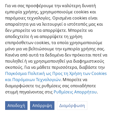
Για να σας προσφέρουμε την καλύτερη δυνατή
εμπειρία χρήσης, χρησιμοποιούμε cookies και
παρόμοιες τεχνολογίες. Ορισμένα cookies είναι
απαραίτητα για να λειτουργεί ο ιστότοπός μας και
δεν μπορείτε να τα απορρίψετε. Μπορείτε να
Ελληνική
Προτιμήσεις
αποδεχτείτε ή να απορρίψετε τη χρήση
Copyright
© 2026 Watch Tower Bible and Tract Society of Pennsylvania
επιπρόσθετων cookies, τα οποία χρησιμοποιούμε
Όροι Χρήσης
Πολιτική Απορρήτου
Ρυθμίσεις Απορρήτου
μόνο για να βελτιώσουμε την εμπειρία χρήσης σας.
Σύνδεση
JW.ORG
Κανένα από αυτά τα δεδομένα δεν πρόκειται ποτέ να
πουληθεί ή να χρησιμοποιηθεί για διαφημιστικούς
σκοπούς. Για να μάθετε περισσότερα, διαβάστε την
Παγκόσμια Πολιτική ως Προς τη Χρήση των Cookies
και Παρόμοιων Τεχνολογιών
. Μπορείτε να
διαμορφώσετε τις ρυθμίσεις σας οποιαδήποτε
στιγμή πηγαίνοντας στις
Ρυθμίσεις Απορρήτου
.
Αποδοχή
Απόρριψη
Διαμόρφωση