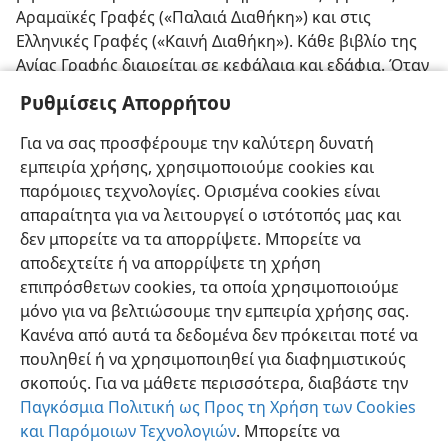
Αραμαϊκές Γραφές («Παλαιά Διαθήκη») και στις
Ελληνικές Γραφές («Καινή Διαθήκη»). Κάθε βιβλίο της
Αγίας Γραφής διαιρείται σε κεφάλαια και εδάφια. Όταν
αναφέρονται Βιβλικές περικοπές, ο πρώτος αριθμός
Ρυθμίσεις Απορρήτου
μετά το όνομα του βιβλίου δηλώνει το κεφάλαιο και ο
επόμενος αριθμός ή αριθμοί το εδάφιο ή τα εδάφια.
Για να σας προσφέρουμε την καλύτερη δυνατή
Για παράδειγμα, η ένδειξη Γένεση 1:1 παραπέμπει στη
εμπειρία χρήσης, χρησιμοποιούμε cookies και
Γένεση, κεφάλαιο 1, εδάφιο 1.
παρόμοιες τεχνολογίες. Ορισμένα cookies είναι
απαραίτητα για να λειτουργεί ο ιστότοπός μας και
δεν μπορείτε να τα απορρίψετε. Μπορείτε να
αποδεχτείτε ή να απορρίψετε τη χρήση
επιπρόσθετων cookies, τα οποία χρησιμοποιούμε
Ελληνική
Κοινή Χρήση
Προτιμήσεις
μόνο για να βελτιώσουμε την εμπειρία χρήσης σας.
Κανένα από αυτά τα δεδομένα δεν πρόκειται ποτέ να
Copyright
© 2026 Watch Tower Bible and Tract Society of Pennsylvania
Όροι Χρήσης
Πολιτική Απορρήτου
Ρυθμίσεις Απορρήτου
πουληθεί ή να χρησιμοποιηθεί για διαφημιστικούς
Σύνδεση
JW.ORG
σκοπούς. Για να μάθετε περισσότερα, διαβάστε την
Παγκόσμια Πολιτική ως Προς τη Χρήση των Cookies
και Παρόμοιων Τεχνολογιών
. Μπορείτε να