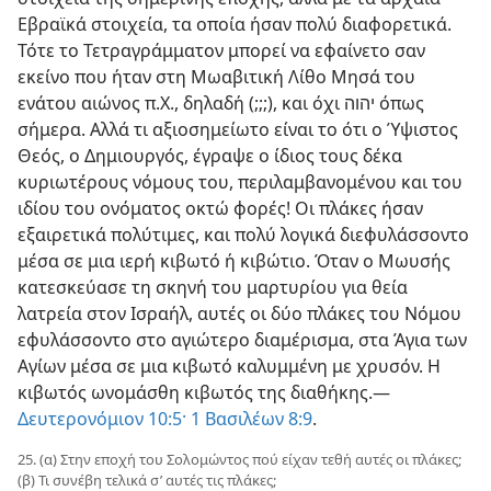
Εβραϊκά στοιχεία, τα οποία ήσαν πολύ διαφορετικά.
Τότε το Τετραγράμματον μπορεί να εφαίνετο σαν
εκείνο που ήταν στη Μωαβιτική Λίθο Μησά του
ενάτου αιώνος π.Χ., δηλαδή (;;;), και όχι יהוה όπως
σήμερα. Αλλά τι αξιοσημείωτο είναι το ότι ο Ύψιστος
Θεός, ο Δημιουργός, έγραψε ο ίδιος τους δέκα
κυριωτέρους νόμους του, περιλαμβανομένου και του
ιδίου του ονόματος οκτώ φορές! Οι πλάκες ήσαν
εξαιρετικά πολύτιμες, και πολύ λογικά διεφυλάσσοντο
μέσα σε μια ιερή κιβωτό ή κιβώτιο. Όταν ο Μωυσής
κατεσκεύασε τη σκηνή του μαρτυρίου για θεία
λατρεία στον Ισραήλ, αυτές οι δύο πλάκες του Νόμου
εφυλάσσοντο στο αγιώτερο διαμέρισμα, στα Άγια των
Αγίων μέσα σε μια κιβωτό καλυμμένη με χρυσόν. Η
κιβωτός ωνομάσθη κιβωτός της διαθήκης.—
Δευτερονόμιον 10:5·
1 Βασιλέων 8:9
.
25. (α) Στην εποχή του Σολομώντος πού είχαν τεθή αυτές οι πλάκες;
(β) Τι συνέβη τελικά σ’ αυτές τις πλάκες;