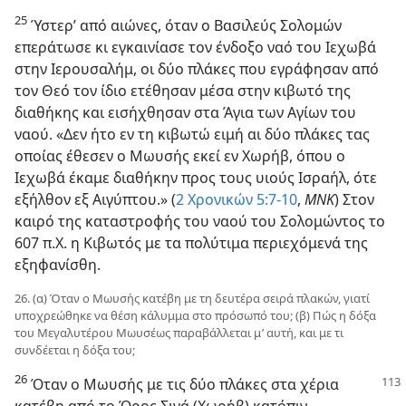
25
Ύστερ’ από αιώνες, όταν ο Βασιλεύς Σολομών
επεράτωσε κι εγκαινίασε τον ένδοξο ναό του Ιεχωβά
στην Ιερουσαλήμ, οι δύο πλάκες που εγράφησαν από
τον Θεό τον ίδιο ετέθησαν μέσα στην κιβωτό της
διαθήκης και εισήχθησαν στα Άγια των Αγίων του
ναού. «Δεν ήτο εν τη κιβωτώ ειμή αι δύο πλάκες τας
οποίας έθεσεν ο Μωυσής εκεί εν Χωρήβ, όπου ο
Ιεχωβά έκαμε διαθήκην προς τους υιούς Ισραήλ, ότε
εξήλθον εξ Αιγύπτου.» (
2 Χρονικών 5:7-10
,
ΜΝΚ
) Στον
καιρό της καταστροφής του ναού του Σολομώντος το
607 π.Χ. η Κιβωτός με τα πολύτιμα περιεχόμενά της
εξηφανίσθη.
26. (α) Όταν ο Μωυσής κατέβη με τη δευτέρα σειρά πλακών, γιατί
υποχρεώθηκε να θέση κάλυμμα στο πρόσωπό του; (β) Πώς η δόξα
του Μεγαλυτέρου Μωυσέως παραβάλλεται μ’ αυτή, και με τι
συνδέεται η δόξα του;
26
Όταν ο Μωυσής με τις δύο πλάκες στα χέρια
κατέβη από το Όρος Σινά (Χωρήβ) κατόπιν