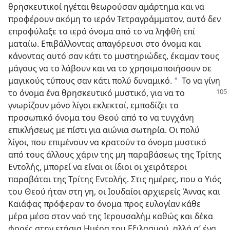
θρησκευτικοί ηγέται θεωρούσαν αμάρτημα και να
προφέρουν ακόμη το ιερόν Τετραγράμματον, αυτό δεν
επροφύλαξε το ιερό όνομα από το να ληφθή επί
ματαίω. Επιβάλλοντας απαγόρευσι στο όνομα και
κάνοντας αυτό σαν κάτι το μυστηριώδες, έκαμαν τους
μάγους να το λάβουν και να το χρησιμοποιήσουν σε
μαγικούς τύπους σαν κάτι πολύ δυναμικό.
Το να γίνη
a
το όνομα ένα θρησκευτικό
μυστικό, για να το
γνωρίζουν μόνο λίγοι εκλεκτοί, εμποδίζει το
προσωπικό όνομα του Θεού από το να τυγχάνη
επικλήσεως με πίστι για αιώνια σωτηρία. Οι πολύ
λίγοι, που επιμένουν να κρατούν το όνομα μυστικό
από τους άλλους χάριν της μη παραβάσεως της Τρίτης
Εντολής, μπορεί να είναι οι ίδιοι οι χειρότεροι
παραβάται της Τρίτης Εντολής. Στις ημέρες, που ο Υιός
του Θεού ήταν στη γη, οι Ιουδαίοι αρχιερείς Άννας και
Καϊάφας πρόφεραν το όνομα προς ευλογίαν κάθε
μέρα μέσα στον ναό της Ιερουσαλήμ καθώς και δέκα
φορές στην ετήσια Ημέρα του Εξιλασμού, αλλά σ’ ένα