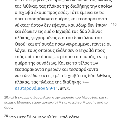
τας λιθίνας, τας πλάκας της διαθήκης την οποίαν
ο Ιεχωβά έκαμε προς εσάς. Τότε έμεινα εν τω
όρει τεσσαράκοντα ημέρας και τεσσαράκοντα
νύκτας· άρτον
δεν έφαγον, και ύδωρ δεν έπιον·
και έδωκεν εις εμέ ο Ιεχωβά τας δύο λιθίνας
πλάκας, γεγραμμένας δια του δακτύλου του
Θεού· και επ’ αυτάς ήσαν γεγραμμένοι πάντες οι
λόγοι, τους οποίους ελάλησεν ο Ιεχωβά προς
εσάς επί του όρους εκ μέσου του πυρός, εν τη
ημέρα της συνάξεως. Και εις το τέλος των
τεσσαράκοντα ημερών και τεσσαράκοντα
νυκτών έδωκεν εις εμέ ο Ιεχωβά τας δύο λιθίνας
πλάκας, τας πλάκας της διαθήκης.»—
Δευτερονόμιον 9:9-11
,
ΜΝΚ
.
20. (α) Τι έκαμαν οι Ισραηλίται στην απουσία του Μωυσέως, και τι
έκαμε ο Μωυσής χάριν αυτών; (β) Με τι κατέβη ο Μωυσής από το
όρος;
20
Στο μεταξύ οι Ισραηλίται από κάτω