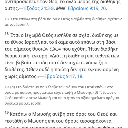
αντιπροσώπευε τον Θεό, το άλλο μέρος της διαθήκης
αυτής.—
Έξοδος 24:3-8
,
ΜΝΚ
·
Εβραίους 9:19, 20
.
18. Έτσι επάνω στη βάσι ποίου ο Θεός εισήλθε στη διαθήκη σχέσεως
με τον Ισραήλ;
18
Έτσι ο Ιεχωβά Θεός εισήλθε σε σχέσι διαθήκης με
το έθνος Ισραήλ και το έκαμε αυτό επάνω στη βάσι
του αίματος θυσιών ζώων που εχύθη. Ήταν διαθήκη
δεσμευτική, έγκυρη: «Διότι η διαθήκη επί τεθνεώτων
είναι βεβαία· επειδη ποτέ δεν ισχύει ενόσω ζη ο
διαθέτης. Όθεν ουδέ η πρώτη δεν ήτο εγκαινιασμένη
χωρίς αίματος.»—
Εβραίους 9:17, 18
.
19. (α) Στο διάστημα που έλαβε τον Νόμον του Θεού επάνω στο
όρος, με ποιους πραγματικά είχε επαφή ο Μωυσής; (β) Τι έδωσε ο
Θεός κατόπιν στον Μωυσή και ποιο ήταν το αξιοσημείωτο πράγμα
σχετικά με ό,τι εδόθη;
19
Κατόπιν ο Μωυσής ανέβη στο όρος του Θεού και
«εστάθη ο Μωυσής επί του όρους τεσσαράκοντα
ημέρας και τεσσαράκοντα νύκτας,» χωρίς να φάγη και