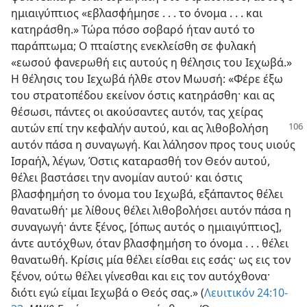
ημιαιγύπτιος «εβλασφήμησε . . . το όνομα . . . και
κατηράσθη.» Τώρα πόσο σοβαρό ήταν αυτό το
παράπτωμα; Ο πταίστης ενεκλείσθη σε φυλακή
«εωσού φανερωθή εις αυτούς η θέλησις του Ιεχωβά.»
Η θέλησις του Ιεχωβά ήλθε στον Μωυσή: «Φέρε έξω
του στρατοπέδου εκείνον όστις κατηράσθη· και ας
θέσωσι, πάντες οι ακούσαντες αυτόν, τας χείρας
αυτών
επί την κεφαλήν αυτού, και ας λιθοβολήση
αυτόν πάσα η συναγωγή. Και λάλησον προς τους υιούς
Ισραήλ, λέγων, Όστις καταρασθή τον Θεόν αυτού,
θέλει βαστάσει την ανομίαν αυτού· και όστις
βλασφημήση το όνομα του Ιεχωβά, εξάπαντος θέλει
θανατωθή· με λίθους θέλει λιθοβολήσει αυτόν πάσα η
συναγωγή· άντε ξένος, [όπως αυτός ο ημιαιγύπτιος],
άντε αυτόχθων, όταν βλασφημήση το όνομα . . . θέλει
θανατωθή. Κρίσις μία θέλει είσθαι εις εσάς· ως εις τον
ξένον, ούτω θέλει γίνεσθαι και εις τον αυτόχθονα·
διότι εγώ είμαι Ιεχωβά ο Θεός σας.» (
Λευιτικόν 24:10-