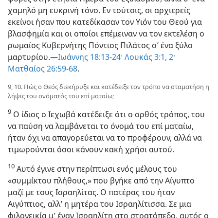
χαμηλό μη ευκρινή τόνο. Εν τούτοις, οι αρχιερείς
εκείνοι ήσαν που κατεδίκασαν τον Υιόν του Θεού για
βλασφημία και οι οποίοι επέμειναν να τον εκτελέση ο
ρωμαίος Κυβερνήτης Πόντιος Πιλάτος σ’ ένα ξύλο
μαρτυρίου.—
Ιωάννης 18:13-24·
Λουκάς 3:1, 2·
Ματθαίος 26:59-68
.
9, 10. Πώς ο Θεός διεκήρυξε και κατέδειξε τον τρόπο να σταματήση η
λήψις του ονόματός του επί ματαίω;
9
Ο ίδιος ο Ιεχωβά κατέδειξε ότι ο ορθός τρόπος, του
να παύση να λαμβάνεται το όνομά του επί ματαίω,
ήταν όχι να απαγορεύεται να το προφέρουν, αλλά να
τιμωρούνται όσοι κάνουν κακή χρήσι αυτού.
10
Αυτό έγινε στην περίπτωσι ενός μέλους του
«συμμίκτου πλήθους,» που βγήκε από την Αίγυπτο
μαζί με τους Ισραηλίτας. Ο πατέρας του ήταν
Αιγύπτιος, αλλ’ η μητέρα του Ισραηλίτισσα. Σε μια
φιλονεικία μ’ έναν Ισραηλίτη στο στρατόπεδο, αυτός ο