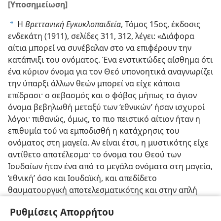
[Υποσημείωση]
Η
Βρεττανική Εγκυκλοπαιδεία
, Τόμος 15ος, έκδοσις
a
ενδεκάτη (1911), σελίδες 311, 312, λέγει: «Διάφορα
αίτια μπορεί να συνέβαλαν στο να επιφέρουν την
κατάπνιξι του ονόματος. Ένα ενστικτώδες αίσθημα ότι
ένα κύριον όνομα για τον Θεό υπονοητικά αναγνωρίζει
την ύπαρξι άλλων θεών μπορεί να είχε κάποια
επίδρασι· ο σεβασμός και ο φόβος μήπως το άγιον
όνομα βεβηλωθή μεταξύ των ‘εθνικών’ ήσαν ισχυροί
λόγοι· πιθανώς, όμως, το πιο πειστικό αίτιον ήταν η
επιθυμία τού να εμποδισθή η κατάχρησις του
ονόματος στη μαγεία. Αν είναι έτσι, η μυστικότης είχε
αντίθετο αποτέλεσμα· το όνομα του Θεού των
Ιουδαίων ήταν ένα από το μεγάλα ονόματα στη μαγεία,
‘εθνική’ όσο και Ιουδαϊκή, και απεδίδετο
θαυματουργική αποτελεσματικότης και στην απλή
έκφρασί του. . . . Ούτε περιωρίζετο η γνώσις στους
Ρυθμίσεις Απορρήτου
ευλαβείς αυτούς κύκλους· το όνομα εξακολούθησε να