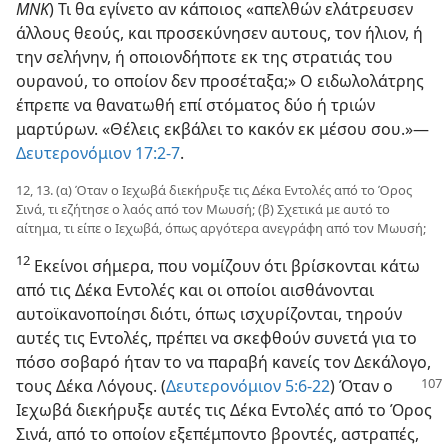
ΜΝΚ
) Τι θα εγίνετο αν κάποιος «απελθών ελάτρευσεν
άλλους θεούς, και προσεκύνησεν αυτους, τον ήλιον, ή
την σελήνην, ή οποιονδήποτε εκ της στρατιάς του
ουρανού, το οποίον δεν προσέταξα;» Ο ειδωλολάτρης
έπρεπε να θανατωθή επί στόματος δύο ή τριών
μαρτύρων. «Θέλεις εκβάλει το κακόν εκ μέσου σου.»—
Δευτερονόμιον 17:2-7
.
12, 13. (α) Όταν ο Ιεχωβά διεκήρυξε τις Δέκα Εντολές από το Όρος
Σινά, τι εζήτησε ο λαός από τον Μωυσή; (β) Σχετικά με αυτό το
αίτημα, τι είπε ο Ιεχωβά, όπως αργότερα ανεγράφη από τον Μωυσή;
12
Εκείνοι σήμερα, που νομίζουν ότι βρίσκονται κάτω
από τις Δέκα Εντολές και οι οποίοι αισθάνονται
αυτοϊκανοποίησι διότι, όπως ισχυρίζονται, τηρούν
αυτές τις Εντολές, πρέπει να σκεφθούν συνετά για το
πόσο σοβαρό ήταν το να παραβή κανείς τον Δεκάλογο,
τους Δέκα Λόγους.
(
Δευτερονόμιον 5:6-22
) Όταν ο
Ιεχωβά διεκήρυξε αυτές τις Δέκα Εντολές από το Όρος
Σινά, από το οποίον εξεπέμποντο βροντές, αστραπές,