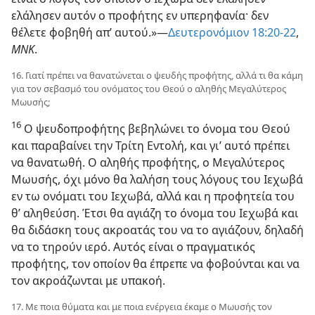
ελάλησεν αυτόν ο προφήτης εν υπερηφανία· δεν
θέλετε φοβηθή απ’ αυτού.»—
Δευτερονόμιον 18:20-22
,
ΜΝΚ
.
16. Γιατί πρέπει να θανατώνεται ο ψευδής προφήτης, αλλά τι θα κάμη
για τον σεβασμό του ονόματος του Θεού ο αληθής Μεγαλύτερος
Μωυσής;
16
Ο ψευδοπροφήτης βεβηλώνει το όνομα του Θεού
και παραβαίνει την Τρίτη Εντολή, και γι’ αυτό πρέπει
να θανατωθή. Ο αληθής προφήτης, ο Μεγαλύτερος
Μωυσής, όχι μόνο θα λαλήση τους λόγους του Ιεχωβά
εν τω ονόματι του Ιεχωβά, αλλά και η προφητεία του
θ’ αληθεύση. Έτσι θα αγιάζη το όνομα του Ιεχωβά και
θα διδάσκη τους ακροατάς του να το αγιάζουν, δηλαδή
να το τηρούν ιερό. Αυτός είναι ο πραγματικός
προφήτης, τον οποίον θα έπρεπε να φοβούνται και να
τον ακροάζωνται με υπακοή.
17. Με ποια θύματα και με ποια ενέργεια έκαμε ο Μωυσής τον