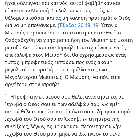
ήχοι σάλπιγγος και καπνός, αυτοί φοβήθηκαν και
είπαν στον Μωυσή: Συ λάλησον προς ημάς, και
θέλομεν ακούσει· και ας μη λαλήση προς ημάς ο Θεός,
δια να μη αποθάνωμε. (
Έξοδος 20:18, 19
) Όταν ο
Μωυσής παρουσίασε αυτό το αίτημα στον Θεό, ο
Θεός εδέχθη να χρησιμοποιήση τον Μωυσή ως μεσίτη
μεταξύ Αυτού και του Ισραήλ. Ταυτοχρόνως ο Θεός
απεκάλυψε στον Μωυσή ότι θα εχρησίμευε ως ένας
τύπος ή προφητικός εκπρόσωπος ενός ακόμη
μεγαλυτέρου προφήτου του μέλλοντος, ενός
Μεγαλυτέρου Μωυσέως. Ο Μωυσής, λοιπόν, είπε
αργότερα στον Ισραήλ:
13
«Προφήτην εκ μέσου σου θέλει αναστήσει εις σε
Ιεχωβά ο Θεός σου εκ των αδελφών σου, ως εμέ·
αυτού θέλετε ακούει· κατά πάντα όσα εζήτησας παρά
Ιεχωβά του Θεού σου εν Χωρήβ, εν τη ημέρα της
συνάξεως, λέγων, Ας μη ακούσω πλέον την φωνήν
Ιεχωβά του Θεού μου, μηδέ να ίδω πλέον το μέγα