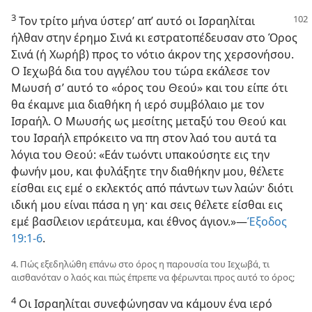
3
Τον τρίτο μήνα ύστερ’ απ’ αυτό οι Ισραηλίται
ήλθαν στην έρημο Σινά κι εστρατοπέδευσαν στο Όρος
Σινά (ή Χωρήβ) προς το νότιο άκρον της χερσονήσου.
Ο Ιεχωβά δια του αγγέλου του τώρα εκάλεσε τον
Μωυσή σ’ αυτό το «όρος του Θεού» και του είπε ότι
θα έκαμνε μια διαθήκη ή ιερό συμβόλαιο με τον
Ισραήλ. Ο Μωυσής ως μεσίτης μεταξύ του Θεού και
του Ισραήλ επρόκειτο να πη στον λαό του αυτά τα
λόγια του Θεού: «Εάν τωόντι υπακούσητε εις την
φωνήν μου, και φυλάξητε την διαθήκην μου, θέλετε
είσθαι εις εμέ ο εκλεκτός από πάντων των λαών· διότι
ιδική μου είναι πάσα η γη· και σεις θέλετε είσθαι εις
εμέ βασίλειον ιεράτευμα, και έθνος άγιον.»—
Έξοδος
19:1-6
.
4. Πώς εξεδηλώθη επάνω στο όρος η παρουσία του Ιεχωβά, τι
αισθανόταν ο λαός και πώς έπρεπε να φέρωνται προς αυτό το όρος;
4
Οι Ισραηλίται συνεφώνησαν να κάμουν ένα ιερό