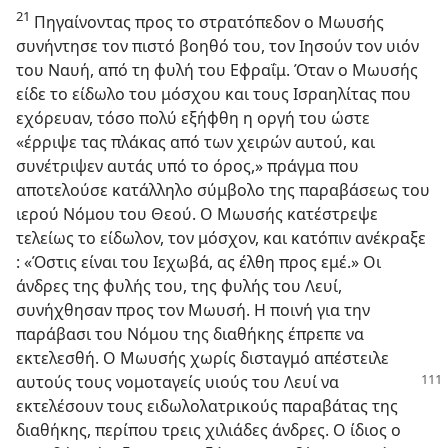
21
Πηγαίνοντας προς το στρατόπεδον ο Μωυσής
συνήντησε τον πιστό βοηθό του, τον Ιησούν τον υιόν
του Ναυή, από τη φυλή του Εφραΐμ. Όταν ο Μωυσής
είδε το είδωλο του μόσχου και τους Ισραηλίτας που
εχόρευαν, τόσο πολύ εξήφθη η οργή του ώστε
«έρριψε τας πλάκας από των χειρών αυτού, και
συνέτριψεν αυτάς υπό το όρος,» πράγμα που
αποτελούσε κατάλληλο σύμβολο της παραβάσεως του
ιερού Νόμου του Θεού. Ο Μωυσής κατέστρεψε
τελείως το είδωλον, τον μόσχον, και κατόπιν ανέκραξε
: «Όστις είναι του Ιεχωβά, ας έλθη προς εμέ.» Οι
άνδρες της φυλής του, της φυλής του Λευί,
συνήχθησαν προς τον Μωυσή. Η ποινή για την
παράβασι του Νόμου της διαθήκης έπρεπε να
εκτελεσθή. Ο Μωυσής χωρίς δισταγμό απέστειλε
αυτούς τους νομοταγείς υιούς
του Λευί να
εκτελέσουν τους ειδωλολατρικούς παραβάτας της
διαθήκης, περίπου τρεις χιλιάδες άνδρες. Ο ίδιος ο