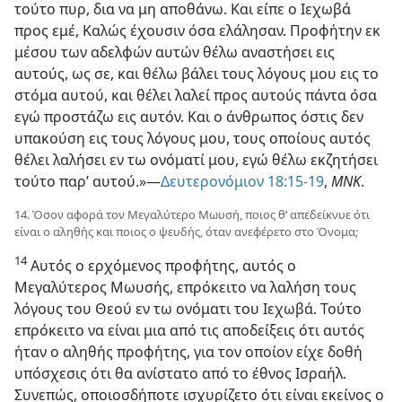
τούτο πυρ, δια να μη αποθάνω. Και είπε ο Ιεχωβά
προς εμέ, Καλώς έχουσιν όσα ελάλησαν. Προφήτην εκ
μέσου των αδελφών αυτών θέλω αναστήσει εις
αυτούς, ως σε, και θέλω βάλει τους λόγους μου εις το
στόμα αυτού, και θέλει λαλεί προς αυτούς πάντα όσα
εγώ προστάζω εις αυτόν. Και ο άνθρωπος όστις δεν
υπακούση εις τους λόγους μου, τους οποίους αυτός
θέλει λαλήσει εν τω ονόματί μου, εγώ θέλω εκζητήσει
τούτο παρ’ αυτού.»—
Δευτερονόμιον 18:15-19
,
ΜΝΚ
.
14. Όσον αφορά τον Μεγαλύτερο Μωυσή, ποιος θ’ απεδείκνυε ότι
είναι ο αληθής και ποιος ο ψευδής, όταν ανεφέρετο στο Όνομα;
14
Αυτός ο ερχόμενος προφήτης, αυτός ο
Μεγαλύτερος Μωυσής, επρόκειτο να λαλήση τους
λόγους του Θεού εν τω ονόματι του Ιεχωβά. Τούτο
επρόκειτο να είναι μια από τις αποδείξεις ότι αυτός
ήταν ο αληθής προφήτης, για τον οποίον είχε δοθή
υπόσχεσις ότι θα ανίστατο από το έθνος Ισραήλ.
Συνεπώς, οποιοσδήποτε ισχυρίζετο ότι είναι εκείνος ο