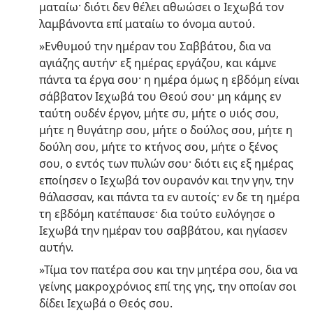
ματαίω· διότι δεν θέλει αθωώσει ο Ιεχωβά τον
λαμβάνοντα επί ματαίω το όνομα αυτού.
»Ενθυμού την ημέραν του Σαββάτου, δια να
αγιάζης αυτήν· εξ ημέρας εργάζου, και κάμνε
πάντα τα έργα σου· η ημέρα όμως η εβδόμη είναι
σάββατον Ιεχωβά του Θεού σου· μη κάμης εν
ταύτη ουδέν έργον, μήτε συ, μήτε ο υιός σου,
μήτε η θυγάτηρ σου, μήτε ο δούλος σου, μήτε η
δούλη σου, μήτε το κτήνος σου, μήτε ο ξένος
σου, ο εντός των πυλών σου· διότι εις εξ ημέρας
εποίησεν ο Ιεχωβά τον ουρανόν και την γην, την
θάλασσαν, και πάντα τα εν αυτοίς· εν δε τη ημέρα
τη εβδόμη κατέπαυσε· δια τούτο ευλόγησε ο
Ιεχωβά την ημέραν του σαββάτου, και ηγίασεν
αυτήν.
»Τίμα τον πατέρα σου και την μητέρα σου, δια να
γείνης μακροχρόνιος επί της γης, την οποίαν σοι
δίδει Ιεχωβά ο Θεός σου.