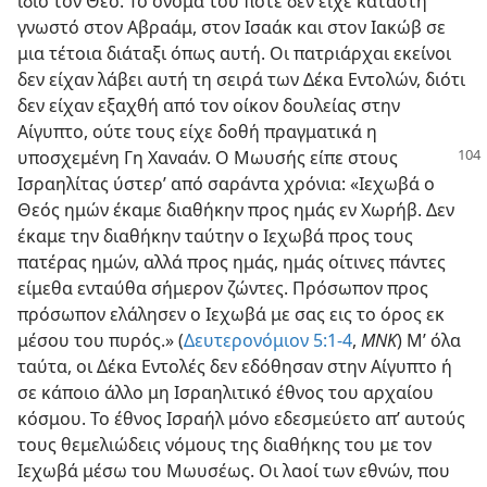
ίδιο τον Θεό. Το όνομά του ποτέ δεν είχε καταστή
γνωστό στον Αβραάμ, στον Ισαάκ και στον Ιακώβ σε
μια τέτοια διάταξι όπως αυτή. Οι πατριάρχαι εκείνοι
δεν είχαν λάβει αυτή τη σειρά των Δέκα Εντολών, διότι
δεν είχαν εξαχθή από τον οίκον δουλείας στην
Αίγυπτο, ούτε τους είχε δοθή πραγματικά η
υποσχεμένη Γη Χαναάν. Ο Μωυσής είπε
στους
Ισραηλίτας ύστερ’ από σαράντα χρόνια: «Ιεχωβά ο
Θεός ημών έκαμε διαθήκην προς ημάς εν Χωρήβ. Δεν
έκαμε την διαθήκην ταύτην ο Ιεχωβά προς τους
πατέρας ημών, αλλά προς ημάς, ημάς οίτινες πάντες
είμεθα ενταύθα σήμερον ζώντες. Πρόσωπον προς
πρόσωπον ελάλησεν ο Ιεχωβά με σας εις το όρος εκ
μέσου του πυρός.» (
Δευτερονόμιον 5:1-4
,
ΜΝΚ
) Μ’ όλα
ταύτα, οι Δέκα Εντολές δεν εδόθησαν στην Αίγυπτο ή
σε κάποιο άλλο μη Ισραηλιτικό έθνος του αρχαίου
κόσμου. Το έθνος Ισραήλ μόνο εδεσμεύετο απ’ αυτούς
τους θεμελιώδεις νόμους της διαθήκης του με τον
Ιεχωβά μέσω του Μωυσέως. Οι λαοί των εθνών, που