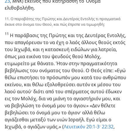
23
,
ΜΝΚ
) Εκείνος που κατηράσθη το Όνομα
ελιθοβολήθη.
11. Ο παραβάτης της Πρώτης και Δευτέρας Εντολής τι πραγματικά
έκανε στο όνομα του Θεού, και πώς έπρεπε να τιμωρηθή;
11
Η παράβασις της Πρώτης και της Δευτέρας Εντολής,
που απαγόρευαν το να έχη ο λαός άλλους θεούς εκτός
του Ιεχωβά, και η κατασκευή ειδώλων για λατρεία,
όπως μια εικόνα του ψευδούς θεού Μολόχ,
ετιμωρείτο με θάνατο. Ήταν στην πραγματικότητα
βεβήλωσις του ονόματος του Θεού. Ο Θεός είπε: «Εγώ
θέλω επιστήσει το πρόσωπόν μου κατά του ανθρώπου
εκείνου, και θέλω εξολοθρεύσει αυτόν εκ μέσου του
λαού αυτού· διότι από του σπέρματος αυτού έδωκεν
εις τον Μολόχ, δια να μιάνη το αγιαστήριόν μου, και
να βεβηλώση το όνομά μου το άγιον.» «Δεν θέλετε
βεβηλώσει το όνομά μου το άγιον· αλλά θέλω
αγιάζεσθαι μεταξύ των υιών Ισραήλ. Εγώ είμαι ο
Ιεχωβά, ο αγιάζων υμάς.» (
Λευιτικόν 20:1-3·
22:32
,