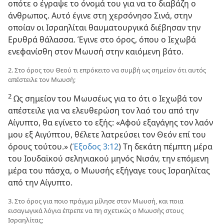
οπότε ο έγραψε το όνομά του για να το διαβάζη ο
άνθρωπος. Αυτό έγινε στη χερσόνησο Σινά, στην
οποίαν οι Ισραηλίται θαυματουργικά διέβησαν την
Ερυθρά θάλασσα. Έγινε στο όρος, όπου ο Ιεχωβά
ενεφανίσθη στον Μωυσή στην καιόμενη βάτο.
2. Στο όρος του Θεού τι επρόκειτο να συμβή ως σημείον ότι αυτός
απέστειλε τον Μωυσή;
2
Ως σημείον του Μωυσέως για το ότι ο Ιεχωβά τον
απέστειλε για να ελευθερώση τον λαό του από την
Αίγυπτο, θα εγίνετο το εξής: «Αφού εξαγάγης τον λαόν
μου εξ Αιγύπτου, θέλετε λατρεύσει τον Θεόν επί του
όρους τούτου.» (
Έξοδος 3:12
) Τη δεκάτη πέμπτη μέρα
του Ιουδαϊκού σεληνιακού μηνός Νισάν, την επόμενη
μέρα του πάσχα, ο Μωυσής εξήγαγε τους Ισραηλίτας
από την Αίγυπτο.
3. Στο όρος για ποιο πράγμα μίλησε στον Μωυσή, και ποια
εισαγωγικά λόγια έπρεπε να πη σχετικώς ο Μωυσής στους
Ισραηλίτας;