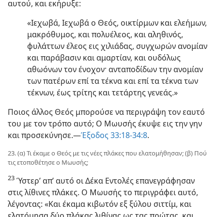
αυτού, και εκήρυξε:
«Ιεχωβά, Ιεχωβά ο Θεός, οικτίρμων και ελεήμων,
μακρόθυμος, και πολυέλεος, και αληθινός,
φυλάττων έλεος εις χιλιάδας, συγχωρών ανομίαν
και παράβασιν και αμαρτίαν, και ουδόλως
αθωόνων τον ένοχον· ανταποδίδων την ανομίαν
των πατέρων επί τα τέκνα και επί τα τέκνα των
τέκνων, έως τρίτης και τετάρτης γενεάς.»
Ποιος άλλος Θεός μπορούσε να περιγράψη τον εαυτό
του με τον τρόπο αυτό; Ο Μωυσής έκυψε εις την γην
και προσεκύνησε.—
Έξοδος 33:18-34:8
.
23. (α) Τι έκαμε ο Θεός με τις νέες πλάκες που ελατομήθησαν; (β) Πού
τις ετοποθέτησε ο Μωυσής;
23
Ύστερ’ απ’ αυτό οι Δέκα Εντολές επανεγράφησαν
στις λίθινες πλάκες. Ο Μωυσής το περιγράφει αυτό,
λέγοντας: «Και έκαμα κιβωτόν εξ ξύλου σιττίμ, και
ελατόμησα δύο πλάκας λιθίνας ως τας πρώτας, και