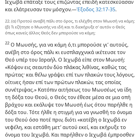
Ιεχωβά επάταξε τους επιζώντας επειδή κατεσκεύασαν
και ελάτρευσαν τον μόσχον.—
Έξοδος 32:17-35
.
22. (α) Προτού αναβή πάλι στο όρος, τι ελέχθη στον Μωυσή να κάμη;
(β) Τι εζήτησε ο Μωυσής να ιδή και τι διεκήρυξε σ’ αυτόν ο Θεός
όπως κανείς άλλος Θεός δεν μπορούσε να κάμη;
22
Ο Μωυσής, για να κάμη ό,τι μπορούσε γι’ αυτούς,
ανέβη στο όρος πάλι κι ευσπλαγχνικά ικέτευσε τον
Θεό υπέρ του Ισραήλ. Ο Ιεχωβά είπε στον Μωυσή:
«Κόψον εις σεαυτόν δύο πλάκας λιθίνας, καθώς τας
πρώτας· και θέλω γράψει επί των πλακών τους λόγους,
οίτινες ήσαν επί των πρώτων πλακών, τας οποίας
συνέτριψας.» Κατόπιν αιτήσεως του Μωυσέως να ίδη
τη δόξα του Θεού, ο Θεός τον έθεσε μέσα σε μια οπή
βράχου και εκάλυψε τον Μωυσή έως ότου παρήλθε η
δόξα του. Τότε ήλθε η στιγμή για να γνωσθή το όνομα
του Θεού όσο ποτέ πριν, διότι «κατέβη ο Ιεχωβά εν
νεφέλη, και εστάθη μετ’ αυτού εκεί, και εκήρυξε το
όνομα του Ιεχωβά. Και παρήλθεν ο Ιεχωβά έμπροσθεν