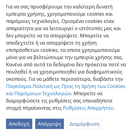
χρησιμοποιήται από θεραπευτάς, εξορκιστάς και
Για να σας προσφέρουμε την καλύτερη δυνατή
μάγους, και διεφυλάχθη σε πολλούς τόπους σε
εμπειρία χρήσης, χρησιμοποιούμε cookies και
μαγικούς παπύρους. Η βιαιότης, με την οποία
παρόμοιες τεχνολογίες. Ορισμένα cookies είναι
καταγγέλλεται η εκστόμισις του ονόματος στο
απαραίτητα για να λειτουργεί ο ιστότοπός μας και
[Ιουδαϊκό] Μισνά—‘Όποιος προφέρει το όνομα με τα
δεν μπορείτε να τα απορρίψετε. Μπορείτε να
ίδια του γράμματα δεν έχει μέρος στον μέλλοντα
αποδεχτείτε ή να απορρίψετε τη χρήση
κόσμο!’—αφήνει να νοηθή ότι αυτή η κακή χρήσις του
επιπρόσθετων cookies, τα οποία χρησιμοποιούμε
ονόματος δεν ήταν ασυνήθης μεταξύ των Ιουδαίων. . . .
μόνο για να βελτιώσουμε την εμπειρία χρήσης σας.
Σ’ ένα Αιθιοπικό κατάλογο μαγικών ονομάτων του
Κανένα από αυτά τα δεδομένα δεν πρόκειται ποτέ να
Ιησού, που λέγεται ότι αυτός τα εδίδαξε στους
πουληθεί ή να χρησιμοποιηθεί για διαφημιστικούς
μαθητάς του, βρίσκεται το όνομα «Γιαβέ».»
σκοπούς. Για να μάθετε περισσότερα, διαβάστε την
Παγκόσμια Πολιτική ως Προς τη Χρήση των Cookies
[Εικόνα στη σελίδα 113]
και Παρόμοιων Τεχνολογιών
. Μπορείτε να
Μεγέθυνσις του Τετραγραμμάτου σε αρχαίο
διαμορφώσετε τις ρυθμίσεις σας οποιαδήποτε
γραμματισμό, όπως εμφαίνεται στον δέκατο όγδοο
στιγμή πηγαίνοντας στις
Ρυθμίσεις Απορρήτου
.
στίχο δεξιά.
Αποδοχή
Απόρριψη
Διαμόρφωση
Αντίγραφο της Μωαβιτικής Λίθου (Μησά)
(πρωτότυπον στο Μουσείον του Λούβρου, στο