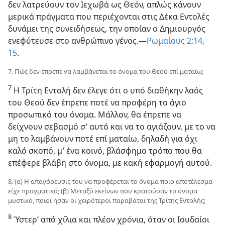
δεν λατρεύουν τον Ιεχωβά ως Θεόν, απλώς κάνουν
μερικά πράγματα που περιέχονται στις Δέκα Εντολές
δυνάμει της συνειδήσεως, την οποίαν ο Δημιουργός
ενεφύτευσε στο ανθρώπινο γένος.—
Ρωμαίους 2:14,
15
.
7. Πώς δεν έπρεπε να λαμβάνεται το όνομα του Θεού επί ματαίω;
7
Η Τρίτη Εντολή δεν έλεγε ότι ο υπό διαθήκην λαός
του Θεού δεν έπρεπε ποτέ να προφέρη το άγιο
προσωπικό του όνομα. Μάλλον, θα έπρεπε να
δείχνουν σεβασμό σ’ αυτό και να το αγιάζουν, με το να
μη το λαμβάνουν ποτέ επί ματαίω, δηλαδή για όχι
καλό σκοπό, μ’ ένα κοινό, βλάσφημο τρόπο που θα
επέφερε βλάβη στο όνομα, με κακή εφαρμογή αυτού.
8. (α) Η απαγόρευσις του να προφέρεται το όνομα ποιο αποτέλεσμα
είχε πραγματικά; (β) Μεταξύ εκείνων που κρατούσαν το όνομα
μυστικό, ποιοι ήσαν οι χειρότεροι παραβάται της Τρίτης Εντολής;
8
Ύστερ’ από χίλια και πλέον χρόνια, όταν οι Ιουδαίοι