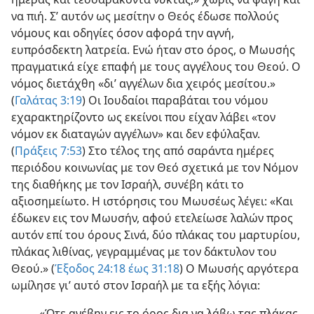
να πιή. Σ’ αυτόν ως μεσίτην ο Θεός έδωσε πολλούς
νόμους και οδηγίες όσον αφορά την αγνή,
ευπρόσδεκτη λατρεία. Ενώ ήταν στο όρος, ο Μωυσής
πραγματικά είχε επαφή με τους αγγέλους του Θεού. Ο
νόμος διετάχθη «δι’ αγγέλων δια χειρός μεσίτου.»
(
Γαλάτας 3:19
) Οι Ιουδαίοι παραβάται του νόμου
εχαρακτηρίζοντο ως εκείνοι που είχαν λάβει «τον
νόμον εκ διαταγών αγγέλων» και δεν εφύλαξαν.
(
Πράξεις 7:53
) Στο τέλος της από σαράντα ημέρες
περιόδου κοινωνίας με τον Θεό σχετικά με τον Νόμον
της διαθήκης με τον Ισραήλ, συνέβη κάτι το
αξιοσημείωτο. Η ιστόρησις του Μωυσέως λέγει: «Και
έδωκεν εις τον Μωυσήν, αφού ετελείωσε λαλών προς
αυτόν επί του όρους Σινά, δύο πλάκας του μαρτυρίου,
πλάκας λιθίνας, γεγραμμένας με τον δάκτυλον του
Θεού.» (
Έξοδος 24:18 έως 31:18
) Ο Μωυσής αργότερα
ωμίλησε γι’ αυτό στον Ισραήλ με τα εξής λόγια:
«Ότε ανέβην εις το όρος δια να λάβω τας πλάκας