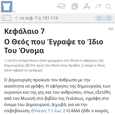
ns κεφ. 7 σ. 101-114
Κεφάλαιο 7
Ο Θεός που Έγραψε το Ίδιο
Του Όνομα
1. (α) Στο όνομα ποιου ήταν γραμμένη στη Γένεσι η αφήγησις της
δημιουργίας; (β) Στο όρος του Θεού στην Αραβία, τι έκαμε ο ίδιος
όσον αφορά το γράψιμο;
Ο Δημιουργός προίκισε τον άνθρωπο με την
ικανότητα να γράφη. Η αφήγησις της δημιουργίας των
ουρανών και της γης και του ανθρώπου, όπως εξετέθη
από τον Μωυσή στο βιβλίο της Γενέσεως, εγράφη στο
όνομα του Δημιουργού, Ιεχωβά, για να την
επιβεβαιώση. (
Γένεσις 1:1 έως 2:4
) Αλλά ήλθε ο καιρός,