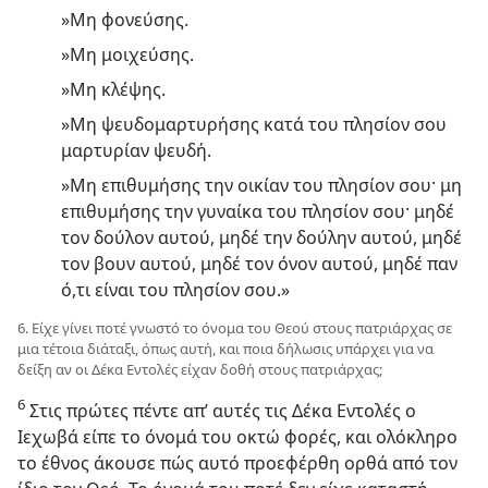
»Μη φονεύσης.
»Μη μοιχεύσης.
»Μη κλέψης.
»Μη ψευδομαρτυρήσης κατά του πλησίον σου
μαρτυρίαν ψευδή.
»Μη επιθυμήσης την οικίαν του πλησίον σου· μη
επιθυμήσης την γυναίκα του πλησίον σου· μηδέ
τον δούλον αυτού, μηδέ την δούλην αυτού, μηδέ
τον βουν αυτού, μηδέ τον όνον αυτού, μηδέ παν
ό,τι είναι του πλησίον σου.»
6. Είχε γίνει ποτέ γνωστό το όνομα του Θεού στους πατριάρχας σε
μια τέτοια διάταξι, όπως αυτή, και ποια δήλωσις υπάρχει για να
δείξη αν οι Δέκα Εντολές είχαν δοθή στους πατριάρχας;
6
Στις πρώτες πέντε απ’ αυτές τις Δέκα Εντολές ο
Ιεχωβά είπε το όνομά του οκτώ φορές, και ολόκληρο
το έθνος άκουσε πώς αυτό προεφέρθη ορθά από τον