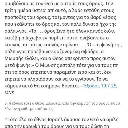
συμβόλαιο με τον Θεό με αυτούς τους όρους. Την
τρίτη ημέρα ύστερ’ απ’ αυτό, ο λαός εστάθη στους
πρόποδες του όρους, τρέμοντας για το βαρύ νέφος
που εκάλυπτε το όρος και τον πολύ δυνατό ήχο της
σάλπιγγος. «Το . . . όρος Σινά ήτο όλον καπνός διότι
κατέβη ο Ιεχωβά εν πυρί επ’ αυτό· ανέβαινε δε ο
καπνός αυτού ως καπνός καμίνου. . . . Ότε η φωνή της
σάλπιγγος προέβαινεν αυξανομένη σφόδρα, ο
Μωυσής ελάλει, και ο Θεός απεκρίνετο προς αυτόν
μετά φωνής.» Ο Μωυσής εστάλη τότε για να τους πη
ότι το όρος έπρεπε να παραμείνη ιερό και ότι δεν
έπρεπε να πλησιάσουν και να το εγγίσουν. Το να
κάμουν αυτό θα εσήμαινε θάνατο.—
Έξοδος 19:7-25
,
ΜΝΚ
.
5. Τι έδωσε τότε ο Θεός, μιλώντας από την κορυφή του όρους, και τι
λέγουν η κάθε μια απ’ αυτές;
5
Τότε όλο το έθνος Ισραήλ άκουσε τον Θεό να ομιλή
από την κορυφή του όρους για να τους δώση τη