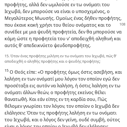
προφήτης, αλλά δεν ωμιλούσε εν τω ονόματι του
Ιεχωβά, δεν μπορούσε να είναι ο υποσχεμένος, ο
Μεγαλύτερος Μωυσής. Ομοίως ένας δήθεν προφήτης,
που έκανε κακή χρήσι του θείου ονόματος και
το
συνέδεε με μια ψευδή προφητεία, δεν θα μπορούσε να
κάμη ώστε η προφητεία του ν’ αποδειχθή αληθινή και
αυτός θ’ απεδεικνύετο ψευδοπροφήτης.
15. Όταν ένας προφήτης μιλήση εν τω ονόματι του Ιεχωβά, πώς θ’
αποδειχθή ο αληθής προφήτης και ο ψευδής προφήτης;
15
Ο Θεός είπε: «Ο προφήτης όμως όστις ασεβήση, και
λαλήση εν των ονόματί μου λόγον τον οποίον εγώ δεν
προσέταξα εις αυτόν να λαλήση, ή όστις λαλήση εν τω
ονόματι άλλων θεών, ο προφήτης εκείνος θέλει
θανατωθή. Και εάν είπης εν τη καρδία σου, Πώς
θέλομεν γνωρίσει τον λόγον, τον οποίον ο Ιεχωβά δεν
ελάλησεν; Όταν τις προφήτης λαλήση εν τω ονόματι
του Ιεχωβά, και ο λόγος δεν γείνη, ουδέ συμβή, ούτος
είναι ο λόγος τον οποίον ο Ιεχωβά δεν ελάλησεν·