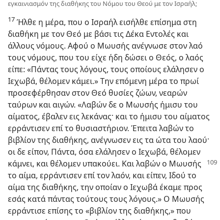
εγκαινιασμόν της διαθήκης του Νόμου του Θεού με τον Ισραήλ;
17
Ήλθε η μέρα, που ο Ισραήλ εισήλθε επίσημα στη
διαθήκη με τον Θεό με βάσι τις Δέκα Εντολές και
άλλους νόμους. Αφού ο Μωυσής ανέγνωσε στον λαό
τους νόμους, που του είχε ήδη δώσει ο Θεός, ο λαός
είπε: «Πάντας τους λόγους, τους οποίους ελάλησεν ο
Ιεχωβά, θέλομεν κάμει.» Την επόμενη μέρα το πρωί
προσεφέρθησαν στον Θεό θυσίες ζώων, νεαρών
ταύρων και αιγών. «Λαβών δε ο Μωυσής ήμισυ του
αίματος, έβαλεν εις λεκάνας· και το ήμισυ του αίματος
ερράντισεν επί το θυσιαστήριον. Έπειτα λαβών το
βιβλίον της διαθήκης, ανέγνωσεν εις τα ώτα του λαού·
οι δε είπον, Πάντα, όσα ελάλησεν ο Ιεχωβά, θέλομεν
κάμνει, και θέλομεν υπακούει.
Και λαβών ο Μωυσής
το αίμα, ερράντισεν επί τον λαόν, και είπεν, Ιδού το
αίμα της διαθήκης, την οποίαν ο Ιεχωβά έκαμε προς
εσάς κατά πάντας τούτους τους λόγους.» Ο Μωυσής
ερράντισε επίσης το «βιβλίον της διαθήκης,» που