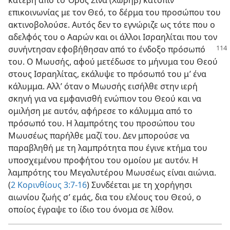
επικοινωνίας με τον Θεό, το δέρμα του προσώπου του
ακτινοβολούσε. Αυτός δεν το εγνώριζε ως τότε που ο
αδελφός του ο Ααρών και οι άλλοι Ισραηλίται που τον
συνήντησαν
εφοβήθησαν από το ένδοξο πρόσωπό
του. Ο Μωυσής, αφού μετέδωσε το μήνυμα του Θεού
στους Ισραηλίτας, εκάλυψε το πρόσωπό του μ’ ένα
κάλυμμα. Αλλ’ όταν ο Μωυσής εισήλθε στην ιερή
σκηνή για να εμφανισθή ενώπιον του Θεού και να
ομιλήση με αυτόν, αφήρεσε το κάλυμμα από το
πρόσωπό του. Η λαμπρότης του προσώπου του
Μωυσέως παρήλθε μαζί του. Δεν μπορούσε να
παραβληθή με τη λαμπρότητα που έγινε κτήμα του
υποσχεμένου προφήτου του ομοίου με αυτόν. Η
λαμπρότης του Μεγαλυτέρου Μωυσέως είναι αιώνια.
(
2 Κορινθίους 3:7-16
) Συνδέεται με τη χορήγησι
αιωνίου ζωής σ’ εμάς, δια του ελέους του Θεού, ο
οποίος έγραψε το ίδιο του όνομα σε λίθον.