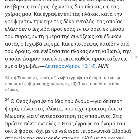
ανέβην εις το όρος, έχων τας δύο πλάκας εις τας
χείρας μου. Και έγραψεν επί τας πλάκας, κατά την
γραφήν την πρώτην, τας δέκα εντολάς, τας οποίας
ελάλησεν ο Ιεχωβά προς εσάς εν τω όρει, εκ μέσου
του πυρός, εν τη ημέρα της συνάξεως και έδωκεν
αυτάς ο Ιεχωβά εις εμέ. Και επιστρέψας κατέβην από
του όρους, και ενέθεσα τας πλάκας εν τη κιβωτώ, την
οποίαν έκαμον· και είναι εκεί,
καθώς προσέταξεν εις
εμέ ο Ιεχωβά.»—
Δευτερονόμιον 10:1-5
,
ΜΝΚ
.
24. (α) Έτσι πόσες φορές ο Ιεχωβά έγραψε το όνομά του και με
ποιους αλφαβητικούς χαρακτήρες; (β) Πού ετηρούντο οι δύο
πλάκες;
24
Ο Θεός έγραψε το ίδιο του όνομα—για δεύτερη
φορά, πάνω στις πλάκες, που είχε προετοιμάσει ο
Μωυσής για ν’ αντικαταστήση τις σπασμένες. Στις
πρώτες πέντε εντολές ο Θεός έγραψε το όνομά του
οκτώ φορές, όχι με τα νεώτερα τετραγωνικά Εβραϊκά
στοιχεία της σημερινής εποχής, αλλά με τα αρχαία