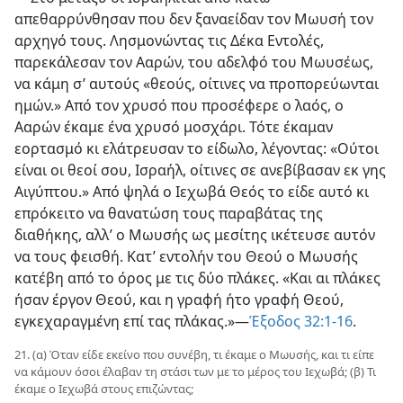
απεθαρρύνθησαν που δεν ξαναείδαν τον Μωυσή τον
αρχηγό τους. Λησμονώντας τις Δέκα Εντολές,
παρεκάλεσαν τον Ααρών, του αδελφό του Μωυσέως,
να κάμη σ’ αυτούς «θεούς, οίτινες να προπορεύωνται
ημών.» Από τον χρυσό που προσέφερε ο λαός, ο
Ααρών έκαμε ένα χρυσό μοσχάρι. Τότε έκαμαν
εορτασμό κι ελάτρευσαν το είδωλο, λέγοντας: «Ούτοι
είναι οι θεοί σου, Ισραήλ, οίτινες σε ανεβίβασαν εκ γης
Αιγύπτου.» Από ψηλά ο Ιεχωβά Θεός το είδε αυτό κι
επρόκειτο να θανατώση τους παραβάτας της
διαθήκης, αλλ’ ο Μωυσής ως μεσίτης ικέτευσε αυτόν
να τους φεισθή. Κατ’ εντολήν του Θεού ο Μωυσής
κατέβη από το όρος με τις δύο πλάκες. «Και αι πλάκες
ήσαν έργον Θεού, και η γραφή ήτο γραφή Θεού,
εγκεχαραγμένη επί τας πλάκας.»—
Έξοδος 32:1-16
.
21. (α) Όταν είδε εκείνο που συνέβη, τι έκαμε ο Μωυσής, και τι είπε
να κάμουν όσοι έλαβαν τη στάσι των με το μέρος του Ιεχωβά; (β) Τι
έκαμε ο Ιεχωβά στους επιζώντας;