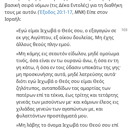
βασική σειρά νόμων (τις Δέκα Εντολές) για τη διαθήκη
τους με αυτόν. (
Έξοδος 20:1-17
,
ΜΝΚ
) Είπε στον
Ισραήλ:
«Εγώ είμαι Ιεχωβά ο Θεός σου, ο εξαγαγών σε
εκ γης Αιγύπτου, εξ οίκου δουλείας. Μη έχης
άλλους θεούς πλην εμού.
»Μη κάμης εις σεαυτόν είδωλον, μηδέ ομοίωμα
τινός, όσα είναι εν τω ουρανώ άνω, ή όσα εν τη
γη κάτω, ή όσα εν τοις ύδασιν υποκάτω της γης·
μη προσκυνήσης αυτά, μηδέ λατρεύσης αυτά·
διότι εγώ Ιεχωβά ο Θεός σου είμαι Θεός
ζηλότυπος, ανταποδίδων τας αμαρτίας των
πατέρων επί τα τέκνα, έως τρίτης και τετάρτης
γενεάς των μισούντων με· και κάμνων έλεος εις
χιλιάδας γενεών των αγαπώντων με, και
φυλαττόντων προστάγματά μου.
»Μη λάβης το όνομα Ιεχωβά του Θεού σου επί