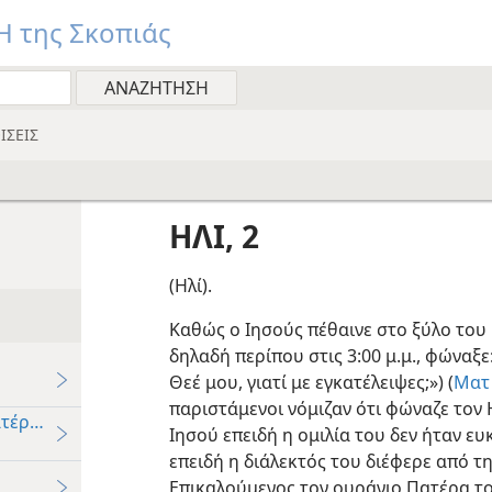
 της Σκοπιάς
ΙΣΕΙΣ
ΗΛΙ, 2
(Ηλί).
Καθώς ο Ιησούς πέθαινε στο ξύλο του
δηλαδή περίπου στις 3:00 μ.μ., φώναξε
Θεέ μου, γιατί με εγκατέλειψες;») (
Ματ 
παριστάμενοι νόμιζαν ότι φώναζε τον 
ατέρας
Ιησού επειδή η ομιλία του δεν ήταν ε
επειδή η διάλεκτός του διέφερε από τη 
Επικαλούμενος τον ουράνιο Πατέρα το