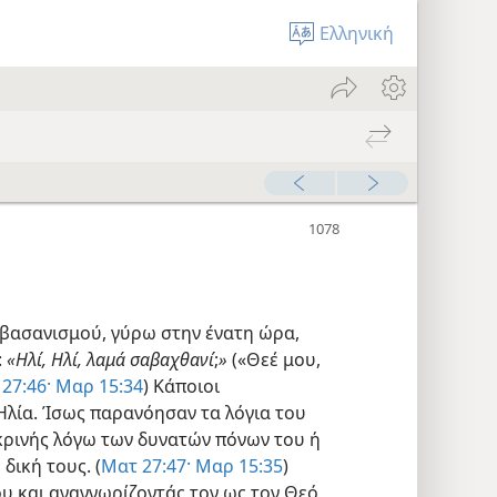
Ελληνική
 βασανισμού, γύρω στην ένατη ώρα,
:
«Ηλί, Ηλί, λαμά σαβαχθανί
;
»
(«Θεέ μου,
27:46·
Μαρ 15:34
) Κάποιοι
Ηλία. Ίσως παρανόησαν τα λόγια του
υκρινής λόγω των δυνατών πόνων του ή
δική τους. (
Ματ 27:47·
Μαρ 15:35
)
υ και αναγνωρίζοντάς τον ως τον Θεό